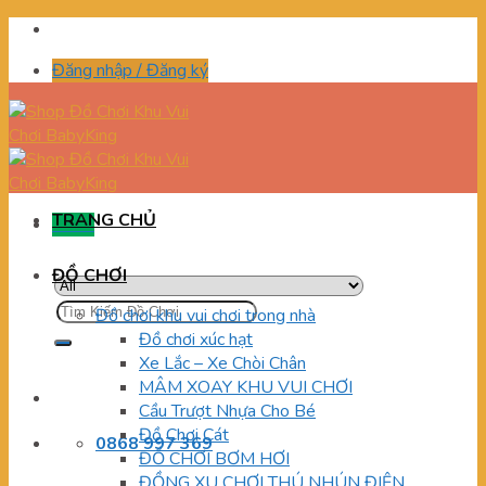
Skip
to
Đăng nhập / Đăng ký
content
TRANG CHỦ
Menu
ĐỒ CHƠI
Tìm
Đồ chơi khu vui chơi trong nhà
kiếm:
Đồ chơi xúc hạt
Xe Lắc – Xe Chòi Chân
MÂM XOAY KHU VUI CHƠI
Cầu Trượt Nhựa Cho Bé
Đồ Chơi Cát
0868 997 369
ĐỒ CHƠI BƠM HƠI
ĐỒNG XU CHƠI THÚ NHÚN ĐIỆN