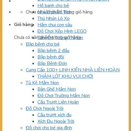
Hồ banh cho bé
Chưa có sản phẩm trong giỏ hàng.
Nhà Chòi Cổ Tích
Thú Nhún Lò Xo
Giỏ hàng
Hầm chui con sâu
Đồ Chơi Xếp Hình LEGO
Chưa có sản phẩm trong giỏ hàng.
Tấm Ốp Tường Trẻ Em
Bập bênh cho bé
Bập bênh 2 đầu
Bập bênh đôi
Bập Bênh Đơn
Cung Cấp 100+ LINH KIỆN NHÀ LIÊN HOÀN
THẢM LÓT KHU VUI CHƠI
Tủ Kệ Mầm Non
Bàn Ghế Mầm Non
Đồ Chơi Trường Mầm Non
Cầu Trượt Liên Hoàn
Đồ Chơi Ngoài Trời
Cầu trượt xích đu
Xích Đu Ngoài Trời
Đồ chơi cho bé gia đình