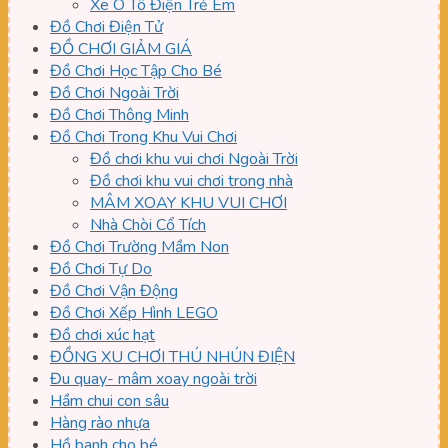
Xe Ô Tô Điện Trẻ Em
Đồ Chơi Điện Tử
ĐỒ CHƠI GIẢM GIÁ
Đồ Chơi Học Tập Cho Bé
Đồ Chơi Ngoài Trời
Đồ Chơi Thông Minh
Đồ Chơi Trong Khu Vui Chơi
Đồ chơi khu vui chơi Ngoài Trời
Đồ chơi khu vui chơi trong nhà
MÂM XOAY KHU VUI CHƠI
Nhà Chòi Cổ Tích
Đồ Chơi Trường Mầm Non
Đồ Chơi Tự Do
Đồ Chơi Vận Động
Đồ Chơi Xếp Hình LEGO
Đồ chơi xúc hạt
ĐỒNG XU CHƠI THÚ NHÚN ĐIỆN
Đu quay- mâm xoay ngoài trời
Hầm chui con sâu
Hàng rào nhựa
Hồ banh cho bé