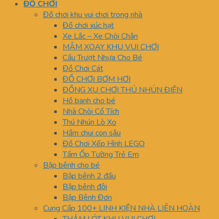
ĐỒ CHƠI
Đồ chơi khu vui chơi trong nhà
Đồ chơi xúc hạt
Xe Lắc – Xe Chòi Chân
MÂM XOAY KHU VUI CHƠI
Cầu Trượt Nhựa Cho Bé
Đồ Chơi Cát
ĐỒ CHƠI BƠM HƠI
ĐỒNG XU CHƠI THÚ NHÚN ĐIỆN
Hồ banh cho bé
Nhà Chòi Cổ Tích
Thú Nhún Lò Xo
Hầm chui con sâu
Đồ Chơi Xếp Hình LEGO
Tấm Ốp Tường Trẻ Em
Bập bênh cho bé
Bập bênh 2 đầu
Bập bênh đôi
Bập Bênh Đơn
Cung Cấp 100+ LINH KIỆN NHÀ LIÊN HOÀN