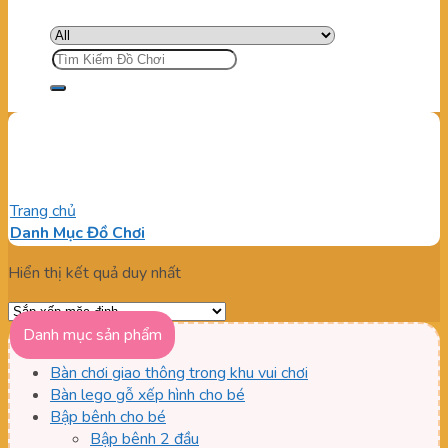
Tìm
kiếm:
Leo trèo giá rẻ
Trang chủ
/
Sản phẩm được gắn thẻ “Leo trèo giá rẻ”
Danh Mục Đồ Chơi
Hiển thị kết quả duy nhất
Danh mục sản phẩm
Bàn chơi giao thông trong khu vui chơi
Bàn lego gỗ xếp hình cho bé
Bập bênh cho bé
Bập bênh 2 đầu