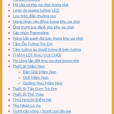
Hồ câu cá khu vui chơi trong nhà
Lego dạ quang tường LED
Leo trèo đập chuông reo
Ngựa nhún vận động trong khu vui chơi
Ống trượt loa dành cho khu vui chơi
Sàn nhún Trampoline
Súng bắn banh đại bác trong khu vui chơi
Tấm Ốp Tường Trẻ Em
Tấm tường ảo thuật bóng đi trên tường
THẢM LÓT KHU VUI CHƠI
Thi công lắp đặt khu vui chơi trong nhà
Thiết Bị Mầm Non
Bàn Ghế Mầm Non
Ghế Mầm Non
Giường Ngủ Mầm Non
Thiết Bị Tập Gym Trẻ Em
Thiết Bị Thể Thao
THÚ NHÚN ĐIỆN NK
Thú Nhún Lò Xo
Trượt cầu vồng - trượt con lăn gai