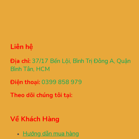
Liên hệ
Địa chỉ:
37/17 Bến Lội, Bình Trị Đông A, Quận
Bình Tân, HCM
Điện thoại:
0399 858 979
Theo dõi chúng tôi tại:
Về Khách Hàng
Hướng dẫn mua hàng