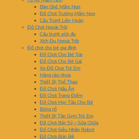
Tủ Kệ Mầm Non
Bàn Ghế Mầm Non
Đồ Chơi Trường Mầm Non
Cầu Trượt Liên Hoàn
Đồ Chơi Ngoài Trời
Cầu trượt xích đu
Xích Đu Ngoài Trời
Đồ chơi cho bé gia đình
Đồ Chơi Cho Bé Trai
Đồ Chơi Cho Bé Gái
Xe Đồ Chơi Trẻ Em
Hàng rào nhựa
Thiết Bị Thể Thao
Đồ Chơi Nấu Ăn
Đồ Chơi Trang Điểm
Đồ Chơi Học Tập Cho Bé
Bóng rổ
Thiết Bị Tập Gym Trẻ Em
Đồ Chơi Bác Sỹ – Sữa Chữa
Đồ Chơi Siêu Nhân Robot
Đồ Chơi Búp Bê