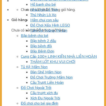
Hồ banh cho bé
Chưa có sản phẩm trong giỏ hàng.
Nhà Chòi Cổ Tích
Thú Nhún Lò Xo
Giỏ hàng
Hầm chui con sâu
Đồ Chơi Xếp Hình LEGO
Chưa có sản phẩm trong giỏ hàng.
Tấm Ốp Tường Trẻ Em
Bập bênh cho bé
Bập bênh 2 đầu
Bập bênh đôi
Bập Bênh Đơn
Cung Cấp 100+ LINH KIỆN NHÀ LIÊN HOÀN
THẢM LÓT KHU VUI CHƠI
Tủ Kệ Mầm Non
Bàn Ghế Mầm Non
Đồ Chơi Trường Mầm Non
Cầu Trượt Liên Hoàn
Đồ Chơi Ngoài Trời
Cầu trượt xích đu
Xích Đu Ngoài Trời
Đồ chơi cho bé gia đình