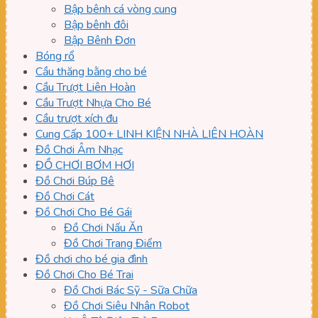
Bập bênh cá vòng cung
Bập bênh đôi
Bập Bênh Đơn
Bóng rổ
Cầu thăng bằng cho bé
Cầu Trượt Liên Hoàn
Cầu Trượt Nhựa Cho Bé
Cầu trượt xích đu
Cung Cấp 100+ LINH KIỆN NHÀ LIÊN HOÀN
Đồ Chơi Âm Nhạc
ĐỒ CHƠI BƠM HƠI
Đồ Chơi Búp Bê
Đồ Chơi Cát
Đồ Chơi Cho Bé Gái
Đồ Chơi Nấu Ăn
Đồ Chơi Trang Điểm
Đồ chơi cho bé gia đình
Đồ Chơi Cho Bé Trai
Đồ Chơi Bác Sỹ - Sữa Chữa
Đồ Chơi Siêu Nhân Robot