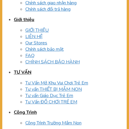
Chính sách giao nhận hàng
Chính sách đổi trả hàng
Giới thiệu
GIỚI THIỆU
LIÊN HỆ
Our Stores
Chính sách bảo mật
FAQ
CHÍNH SÁCH BẢO HÀNH
TƯ VẤN
Tư Vấn Mở Khu Vui Chơi Trẻ Em
Tư vấn THIẾT BỊ MẦM NON
Tư vấn Giáo Dục Trẻ Em
Tư Vấn ĐỒ CHƠI TRẺ EM
Công Trình
Công Trình Trường Mầm Non