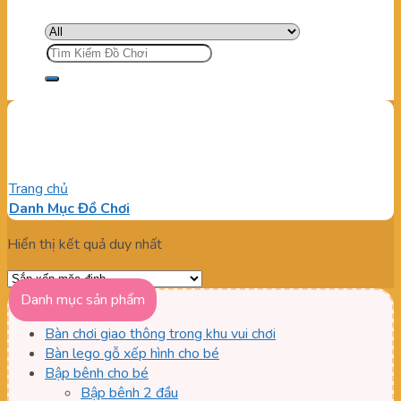
Tìm
kiếm:
Trò chơi vận động
Trang chủ
/
Sản phẩm được gắn thẻ “Trò chơi vận động”
Danh Mục Đồ Chơi
Hiển thị kết quả duy nhất
Danh mục sản phẩm
Bàn chơi giao thông trong khu vui chơi
Bàn lego gỗ xếp hình cho bé
Bập bênh cho bé
Bập bênh 2 đầu