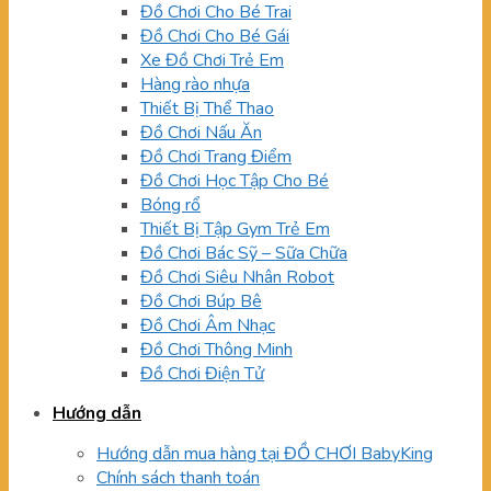
Đồ Chơi Cho Bé Trai
Đồ Chơi Cho Bé Gái
Xe Đồ Chơi Trẻ Em
Hàng rào nhựa
Thiết Bị Thể Thao
Đồ Chơi Nấu Ăn
Đồ Chơi Trang Điểm
Đồ Chơi Học Tập Cho Bé
Bóng rổ
Thiết Bị Tập Gym Trẻ Em
Đồ Chơi Bác Sỹ – Sữa Chữa
Đồ Chơi Siêu Nhân Robot
Đồ Chơi Búp Bê
Đồ Chơi Âm Nhạc
Đồ Chơi Thông Minh
Đồ Chơi Điện Tử
Hướng dẫn
Hướng dẫn mua hàng tại ĐỒ CHƠI BabyKing
Chính sách thanh toán