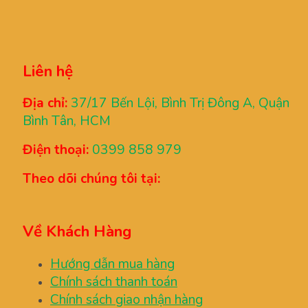
Liên hệ
Địa chỉ:
37/17 Bến Lội, Bình Trị Đông A, Quận
Bình Tân, HCM
Điện thoại:
0399 858 979
Theo dõi chúng tôi tại:
Về Khách Hàng
Hướng dẫn mua hàng
Chính sách thanh toán
Chính sách giao nhận hàng