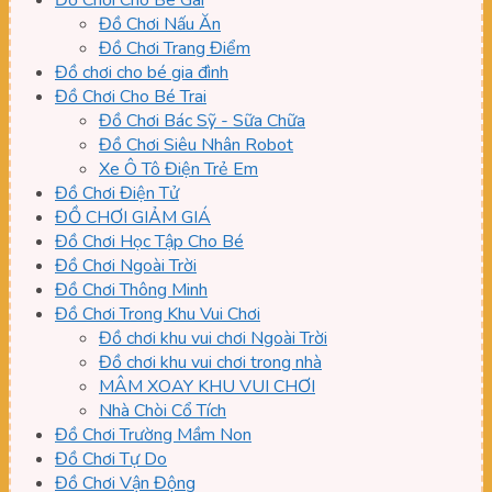
Đồ Chơi Nấu Ăn
Đồ Chơi Trang Điểm
Đồ chơi cho bé gia đình
Đồ Chơi Cho Bé Trai
Đồ Chơi Bác Sỹ - Sữa Chữa
Đồ Chơi Siêu Nhân Robot
Xe Ô Tô Điện Trẻ Em
Đồ Chơi Điện Tử
ĐỒ CHƠI GIẢM GIÁ
Đồ Chơi Học Tập Cho Bé
Đồ Chơi Ngoài Trời
Đồ Chơi Thông Minh
Đồ Chơi Trong Khu Vui Chơi
Đồ chơi khu vui chơi Ngoài Trời
Đồ chơi khu vui chơi trong nhà
MÂM XOAY KHU VUI CHƠI
Nhà Chòi Cổ Tích
Đồ Chơi Trường Mầm Non
Đồ Chơi Tự Do
Đồ Chơi Vận Động