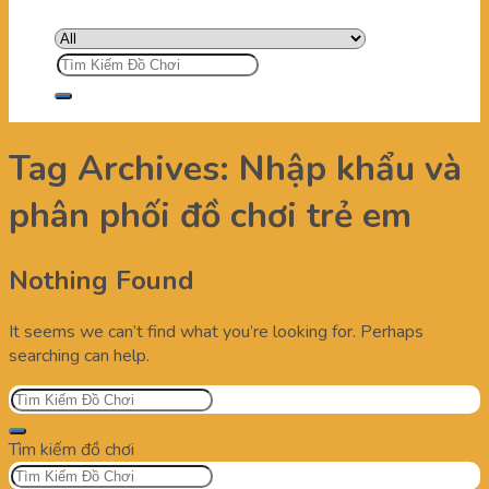
Tìm
kiếm:
Tag Archives:
Nhập khẩu và
phân phối đồ chơi trẻ em
Nothing Found
It seems we can’t find what you’re looking for. Perhaps
searching can help.
Tìm kiếm đồ chơi