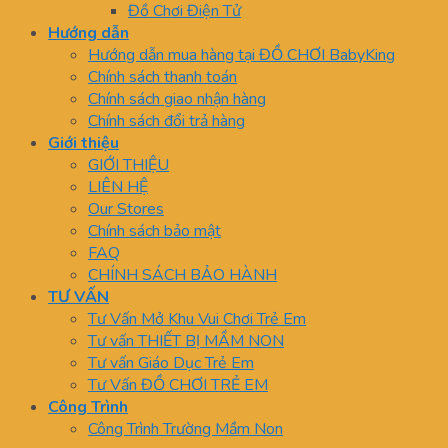
Đồ Chơi Điện Tử
Hướng dẫn
Hướng dẫn mua hàng tại ĐỒ CHƠI BabyKing
Chính sách thanh toán
Chính sách giao nhận hàng
Chính sách đổi trả hàng
Giới thiệu
GIỚI THIỆU
LIÊN HỆ
Our Stores
Chính sách bảo mật
FAQ
CHÍNH SÁCH BẢO HÀNH
TƯ VẤN
Tư Vấn Mở Khu Vui Chơi Trẻ Em
Tư vấn THIẾT BỊ MẦM NON
Tư vấn Giáo Dục Trẻ Em
Tư Vấn ĐỒ CHƠI TRẺ EM
Công Trình
Công Trình Trường Mầm Non