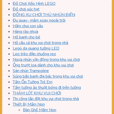
Đồ Chơi Xếp Hình LEGO
Đồ chơi xúc hạt
ĐỒNG XU CHƠI THÚ NHÚN ĐIỆN
Đu quay- mâm xoay ngoài trời
Hầm chui con sâu
Hàng rào nhựa
Hồ banh cho bé
Hồ câu cá khu vui chơi trong nhà
Lego dạ quang tường LED
Leo trèo đập chuông reo
Ngựa nhún vận động trong khu vui chơi
Ống trượt loa dành cho khu vui chơi
Sàn nhún Trampoline
Súng bắn banh đại bác trong khu vui chơi
Tấm Ốp Tường Trẻ Em
Tấm tường ảo thuật bóng đi trên tường
THẢM LÓT KHU VUI CHƠI
Thi công lắp đặt khu vui chơi trong nhà
Thiết Bị Mầm Non
Bàn Ghế Mầm Non