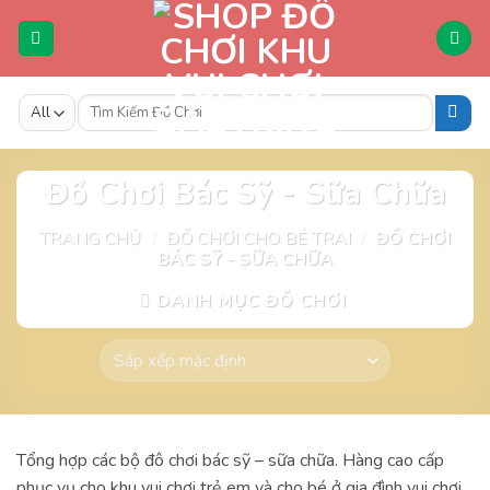
Skip
to
content
Tìm
kiếm:
Đồ Chơi Bác Sỹ - Sữa Chữa
TRANG CHỦ
/
ĐỒ CHƠI CHO BÉ TRAI
/
ĐỒ CHƠI
BÁC SỸ - SỮA CHỮA
DANH MỤC ĐỒ CHƠI
Tổng hợp các bộ đô chơi bác sỹ – sữa chữa. Hàng cao cấp
phục vụ cho khu vui chơi trẻ em và cho bé ở gia đình vui chơi.