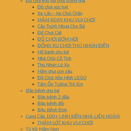
Đồ chơi khu vui chơi trong nhà
Đồ chơi xúc hạt
Xe Lắc – Xe Chòi Chân
MÂM XOAY KHU VUI CHƠI
Cầu Trượt Nhựa Cho Bé
Đồ Chơi Cát
ĐỒ CHƠI BƠM HƠI
ĐỒNG XU CHƠI THÚ NHÚN ĐIỆN
Hồ banh cho bé
Nhà Chòi Cổ Tích
Thú Nhún Lò Xo
Hầm chui con sâu
Đồ Chơi Xếp Hình LEGO
Tấm Ốp Tường Trẻ Em
Bập bênh cho bé
Bập bênh 2 đầu
Bập bênh đôi
Bập Bênh Đơn
Cung Cấp 100+ LINH KIỆN NHÀ LIÊN HOÀN
THẢM LÓT KHU VUI CHƠI
Tủ Kệ Mầm Non