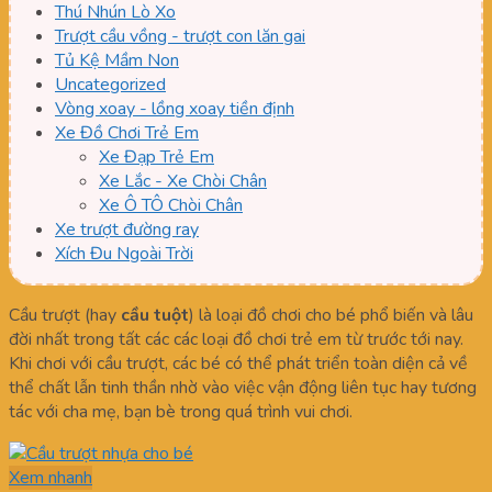
Thú Nhún Lò Xo
Trượt cầu vồng - trượt con lăn gai
Tủ Kệ Mầm Non
Uncategorized
Vòng xoay - lồng xoay tiền định
Xe Đồ Chơi Trẻ Em
Xe Đạp Trẻ Em
Xe Lắc - Xe Chòi Chân
Xe Ô TÔ Chòi Chân
Xe trượt đường ray
Xích Đu Ngoài Trời
Cầu trượt (hay
c
ầ
u tu
ộ
t
) là loại đồ chơi cho bé phổ biến và lâu
đời nhất trong tất các các loại đồ chơi trẻ em từ trước tới nay.
Khi chơi với cầu trượt, các bé có thể phát triển toàn diện cả về
thể chất lẫn tinh thần nhờ vào việc vận động liên tục hay tương
tác với cha mẹ, bạn bè trong quá trình vui chơi.
Xem nhanh