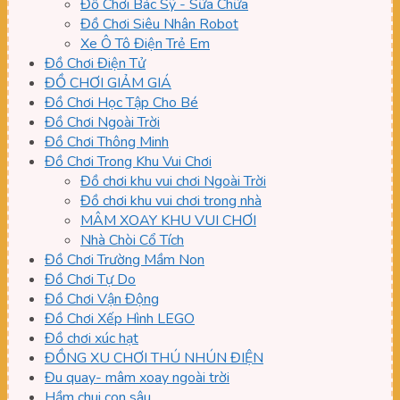
Đồ Chơi Bác Sỹ - Sữa Chữa
Đồ Chơi Siêu Nhân Robot
Xe Ô Tô Điện Trẻ Em
Đồ Chơi Điện Tử
ĐỒ CHƠI GIẢM GIÁ
Đồ Chơi Học Tập Cho Bé
Đồ Chơi Ngoài Trời
Đồ Chơi Thông Minh
Đồ Chơi Trong Khu Vui Chơi
Đồ chơi khu vui chơi Ngoài Trời
Đồ chơi khu vui chơi trong nhà
MÂM XOAY KHU VUI CHƠI
Nhà Chòi Cổ Tích
Đồ Chơi Trường Mầm Non
Đồ Chơi Tự Do
Đồ Chơi Vận Động
Đồ Chơi Xếp Hình LEGO
Đồ chơi xúc hạt
ĐỒNG XU CHƠI THÚ NHÚN ĐIỆN
Đu quay- mâm xoay ngoài trời
Hầm chui con sâu