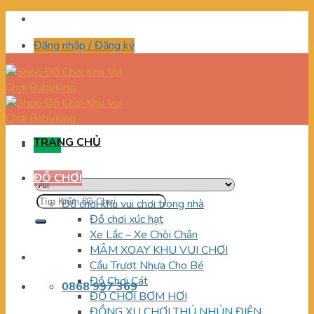
Skip
to
Đăng nhập / Đăng ký
content
TRANG CHỦ
Menu
ĐỒ CHƠI
Tìm
Đồ chơi khu vui chơi trong nhà
kiếm:
Đồ chơi xúc hạt
Xe Lắc – Xe Chòi Chân
MÂM XOAY KHU VUI CHƠI
Cầu Trượt Nhựa Cho Bé
Đồ Chơi Cát
0868 997 369
ĐỒ CHƠI BƠM HƠI
ĐỒNG XU CHƠI THÚ NHÚN ĐIỆN