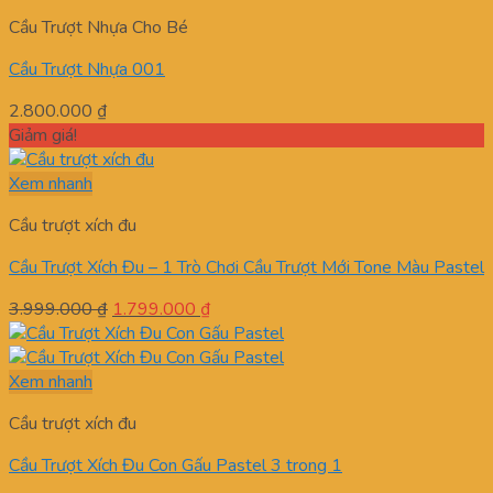
Cầu Trượt Nhựa Cho Bé
Cầu Trượt Nhựa 001
2.800.000
₫
Giảm giá!
Xem nhanh
Cầu trượt xích đu
Cầu Trượt Xích Đu – 1 Trò Chơi Cầu Trượt Mới Tone Màu Pastel
Giá
Giá
3.999.000
₫
1.799.000
₫
gốc
hiện
là:
tại
3.999.000 ₫.
là:
Xem nhanh
1.799.000 ₫.
Cầu trượt xích đu
Cầu Trượt Xích Đu Con Gấu Pastel 3 trong 1