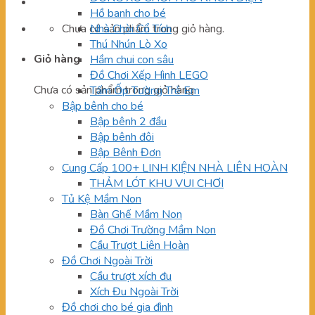
Hồ banh cho bé
Chưa có sản phẩm trong giỏ hàng.
Nhà Chòi Cổ Tích
Thú Nhún Lò Xo
Giỏ hàng
Hầm chui con sâu
Đồ Chơi Xếp Hình LEGO
Chưa có sản phẩm trong giỏ hàng.
Tấm Ốp Tường Trẻ Em
Bập bênh cho bé
Bập bênh 2 đầu
Bập bênh đôi
Bập Bênh Đơn
Cung Cấp 100+ LINH KIỆN NHÀ LIÊN HOÀN
THẢM LÓT KHU VUI CHƠI
Tủ Kệ Mầm Non
Bàn Ghế Mầm Non
Đồ Chơi Trường Mầm Non
Cầu Trượt Liên Hoàn
Đồ Chơi Ngoài Trời
Cầu trượt xích đu
Xích Đu Ngoài Trời
Đồ chơi cho bé gia đình