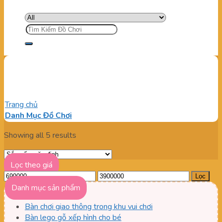
Tìm
kiếm:
Cầu trượt xích đu
Trang chủ
/
Cầu trượt xích đu
Danh Mục Đồ Chơi
Showing all 5 results
Lọc theo giá
Giá
Giá
Lọc
tối
tối
Danh mục sản phẩm
thiểu
đa
Bàn chơi giao thông trong khu vui chơi
Bàn lego gỗ xếp hình cho bé