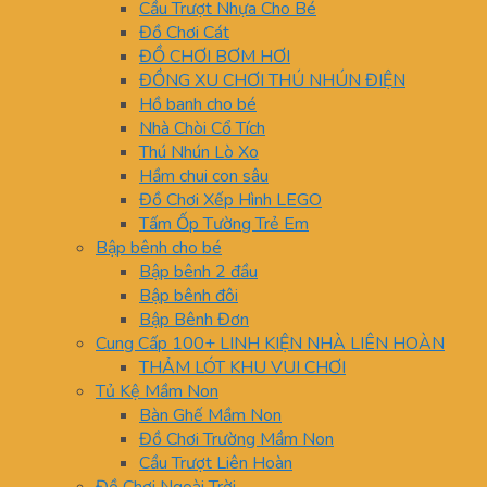
Cầu Trượt Nhựa Cho Bé
Đồ Chơi Cát
ĐỒ CHƠI BƠM HƠI
ĐỒNG XU CHƠI THÚ NHÚN ĐIỆN
Hồ banh cho bé
Nhà Chòi Cổ Tích
Thú Nhún Lò Xo
Hầm chui con sâu
Đồ Chơi Xếp Hình LEGO
Tấm Ốp Tường Trẻ Em
Bập bênh cho bé
Bập bênh 2 đầu
Bập bênh đôi
Bập Bênh Đơn
Cung Cấp 100+ LINH KIỆN NHÀ LIÊN HOÀN
THẢM LÓT KHU VUI CHƠI
Tủ Kệ Mầm Non
Bàn Ghế Mầm Non
Đồ Chơi Trường Mầm Non
Cầu Trượt Liên Hoàn