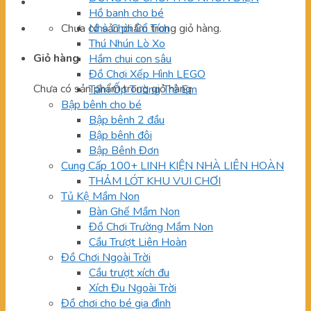
Hồ banh cho bé
Chưa có sản phẩm trong giỏ hàng.
Nhà Chòi Cổ Tích
Thú Nhún Lò Xo
Giỏ hàng
Hầm chui con sâu
Đồ Chơi Xếp Hình LEGO
Chưa có sản phẩm trong giỏ hàng.
Tấm Ốp Tường Trẻ Em
Bập bênh cho bé
Bập bênh 2 đầu
Bập bênh đôi
Bập Bênh Đơn
Cung Cấp 100+ LINH KIỆN NHÀ LIÊN HOÀN
THẢM LÓT KHU VUI CHƠI
Tủ Kệ Mầm Non
Bàn Ghế Mầm Non
Đồ Chơi Trường Mầm Non
Cầu Trượt Liên Hoàn
Đồ Chơi Ngoài Trời
Cầu trượt xích đu
Xích Đu Ngoài Trời
Đồ chơi cho bé gia đình