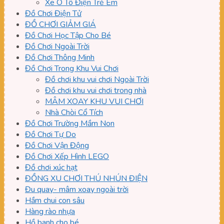
Xe Ô Tô Điện Trẻ Em
Đồ Chơi Điện Tử
ĐỒ CHƠI GIẢM GIÁ
Đồ Chơi Học Tập Cho Bé
Đồ Chơi Ngoài Trời
Đồ Chơi Thông Minh
Đồ Chơi Trong Khu Vui Chơi
Đồ chơi khu vui chơi Ngoài Trời
Đồ chơi khu vui chơi trong nhà
MÂM XOAY KHU VUI CHƠI
Nhà Chòi Cổ Tích
Đồ Chơi Trường Mầm Non
Đồ Chơi Tự Do
Đồ Chơi Vận Động
Đồ Chơi Xếp Hình LEGO
Đồ chơi xúc hạt
ĐỒNG XU CHƠI THÚ NHÚN ĐIỆN
Đu quay- mâm xoay ngoài trời
Hầm chui con sâu
Hàng rào nhựa
Hồ banh cho bé