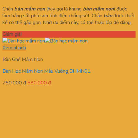
Chân
bàn mầm non
(hay gọi là khung
bàn mầm non
) được
làm bằng sắt phủ sơn tĩnh điện chống sét. Chân
bàn
được thiết
kế có thể gấp gọn. Nhờ ưu điểm này, có thể tháo lắp dễ dàng.
Giảm giá!
Xem nhanh
Bàn Ghế Mầm Non
Bàn Học Mầm Non Mẫu Vuông BHMN01
Giá
Giá
750.000
₫
580.000
₫
gốc
hiện
là:
tại
750.000 ₫.
là:
580.000 ₫.