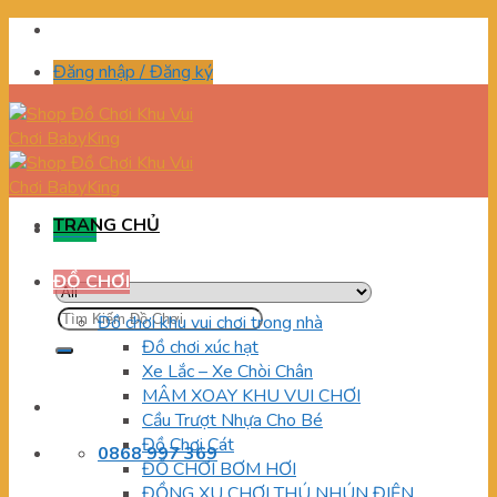
Skip
to
Đăng nhập / Đăng ký
content
TRANG CHỦ
Menu
ĐỒ CHƠI
Tìm
Đồ chơi khu vui chơi trong nhà
kiếm:
Đồ chơi xúc hạt
Xe Lắc – Xe Chòi Chân
MÂM XOAY KHU VUI CHƠI
Cầu Trượt Nhựa Cho Bé
Đồ Chơi Cát
0868 997 369
ĐỒ CHƠI BƠM HƠI
ĐỒNG XU CHƠI THÚ NHÚN ĐIỆN