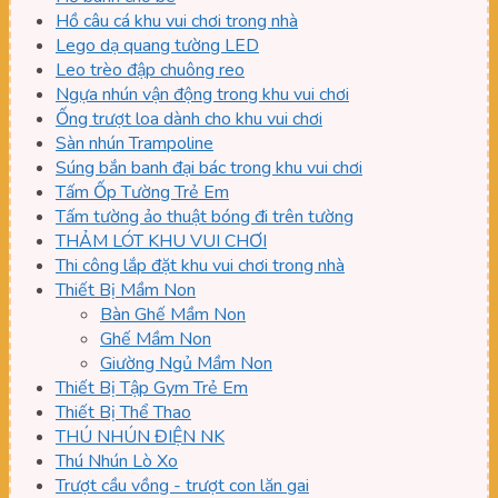
Hồ câu cá khu vui chơi trong nhà
Lego dạ quang tường LED
Leo trèo đập chuông reo
Ngựa nhún vận động trong khu vui chơi
Ống trượt loa dành cho khu vui chơi
Sàn nhún Trampoline
Súng bắn banh đại bác trong khu vui chơi
Tấm Ốp Tường Trẻ Em
Tấm tường ảo thuật bóng đi trên tường
THẢM LÓT KHU VUI CHƠI
Thi công lắp đặt khu vui chơi trong nhà
Thiết Bị Mầm Non
Bàn Ghế Mầm Non
Ghế Mầm Non
Giường Ngủ Mầm Non
Thiết Bị Tập Gym Trẻ Em
Thiết Bị Thể Thao
THÚ NHÚN ĐIỆN NK
Thú Nhún Lò Xo
Trượt cầu vồng - trượt con lăn gai