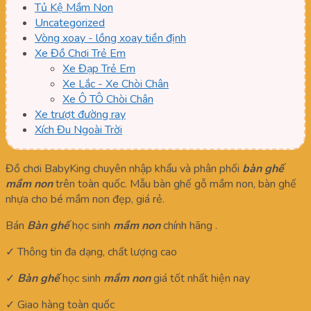
Tủ Kệ Mầm Non
Uncategorized
Vòng xoay - lồng xoay tiền định
Xe Đồ Chơi Trẻ Em
Xe Đạp Trẻ Em
Xe Lắc - Xe Chòi Chân
Xe Ô TÔ Chòi Chân
Xe trượt đường ray
Xích Đu Ngoài Trời
Đồ chơi BabyKing chuyên nhập khẩu và phân phối
bàn ghế
mầm non
trên toàn quốc. Mẫu bàn ghế gỗ mầm non, bàn ghế
nhựa cho bé mầm non đẹp, giá rẻ.
Bán
Bàn ghế
học sinh
mầm non
chính hãng .
✓ Thông tin đa dạng, chất lượng cao
✓
Bàn ghế
học sinh
mầm non
giá tốt nhất hiện nay
✓ Giao hàng toàn quốc