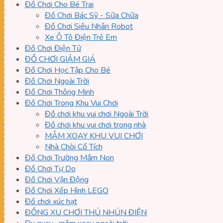
Đồ Chơi Cho Bé Trai
Đồ Chơi Bác Sỹ - Sữa Chữa
Đồ Chơi Siêu Nhân Robot
Xe Ô Tô Điện Trẻ Em
Đồ Chơi Điện Tử
ĐỒ CHƠI GIẢM GIÁ
Đồ Chơi Học Tập Cho Bé
Đồ Chơi Ngoài Trời
Đồ Chơi Thông Minh
Đồ Chơi Trong Khu Vui Chơi
Đồ chơi khu vui chơi Ngoài Trời
Đồ chơi khu vui chơi trong nhà
MÂM XOAY KHU VUI CHƠI
Nhà Chòi Cổ Tích
Đồ Chơi Trường Mầm Non
Đồ Chơi Tự Do
Đồ Chơi Vận Động
Đồ Chơi Xếp Hình LEGO
Đồ chơi xúc hạt
ĐỒNG XU CHƠI THÚ NHÚN ĐIỆN