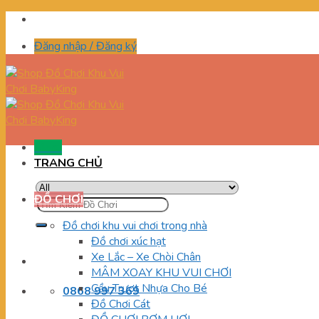
Skip
to
Đăng nhập / Đăng ký
content
Menu
TRANG CHỦ
ĐỒ CHƠI
Tìm
kiếm:
Đồ chơi khu vui chơi trong nhà
Đồ chơi xúc hạt
Xe Lắc – Xe Chòi Chân
MÂM XOAY KHU VUI CHƠI
Cầu Trượt Nhựa Cho Bé
0868 997 369
Đồ Chơi Cát