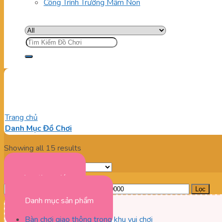
Công Trình Trường Mầm Non
Tìm
kiếm:
Đồ Chơi Cho Bé Trai
Trang chủ
/
Đồ Chơi Cho Bé Trai
Danh Mục Đồ Chơi
Showing all 15 results
Lọc theo giá
Giá
Giá
Lọc
tối
tối
Danh mục sản phẩm
thiểu
đa
Bàn chơi giao thông trong khu vui chơi