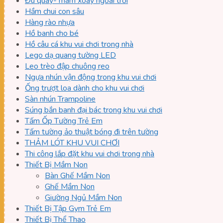
Đu quay- mâm xoay ngoài trời
Hầm chui con sâu
Hàng rào nhựa
Hồ banh cho bé
Hồ câu cá khu vui chơi trong nhà
Lego dạ quang tường LED
Leo trèo đập chuông reo
Ngựa nhún vận động trong khu vui chơi
Ống trượt loa dành cho khu vui chơi
Sàn nhún Trampoline
Súng bắn banh đại bác trong khu vui chơi
Tấm Ốp Tường Trẻ Em
Tấm tường ảo thuật bóng đi trên tường
THẢM LÓT KHU VUI CHƠI
Thi công lắp đặt khu vui chơi trong nhà
Thiết Bị Mầm Non
Bàn Ghế Mầm Non
Ghế Mầm Non
Giường Ngủ Mầm Non
Thiết Bị Tập Gym Trẻ Em
Thiết Bị Thể Thao