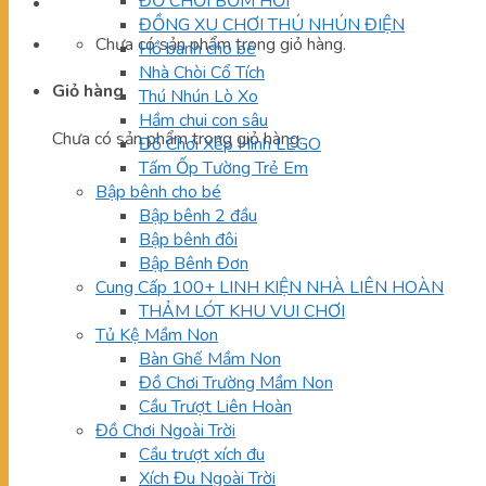
ĐỒ CHƠI BƠM HƠI
ĐỒNG XU CHƠI THÚ NHÚN ĐIỆN
Chưa có sản phẩm trong giỏ hàng.
Hồ banh cho bé
Nhà Chòi Cổ Tích
Giỏ hàng
Thú Nhún Lò Xo
Hầm chui con sâu
Chưa có sản phẩm trong giỏ hàng.
Đồ Chơi Xếp Hình LEGO
Tấm Ốp Tường Trẻ Em
Bập bênh cho bé
Bập bênh 2 đầu
Bập bênh đôi
Bập Bênh Đơn
Cung Cấp 100+ LINH KIỆN NHÀ LIÊN HOÀN
THẢM LÓT KHU VUI CHƠI
Tủ Kệ Mầm Non
Bàn Ghế Mầm Non
Đồ Chơi Trường Mầm Non
Cầu Trượt Liên Hoàn
Đồ Chơi Ngoài Trời
Cầu trượt xích đu
Xích Đu Ngoài Trời