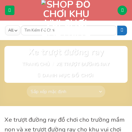
Skip
to
content
Tìm
kiếm:
Xe trượt đường ray
TRANG CHỦ
/
XE TRƯỢT ĐƯỜNG RAY
DANH MỤC ĐỒ CHƠI
Xe trượt đường ray đồ chơi cho trường mầm
non và xe trượt đường ray cho khu vui chơi