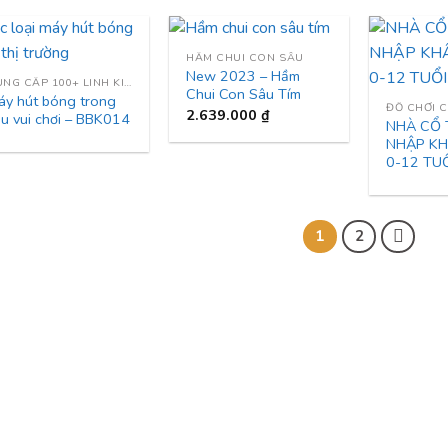
HẦM CHUI CON SÂU
New 2023 – Hầm
CUNG CẤP 100+ LINH KIỆN NHÀ LIÊN HOÀN
Chui Con Sâu Tím
áy hút bóng trong
2.639.000
₫
u vui chơi – BBK014
NHÀ CỔ 
NHẬP KH
0-12 TU
1
2