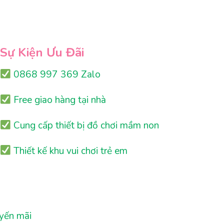
Sự Kiện Ưu Đãi
0868 997 369 Zalo
Free giao hàng tại nhà
Cung cấp thiết bị đồ chơi mầm non
Thiết kế khu vui chơi trẻ em
uyến mãi