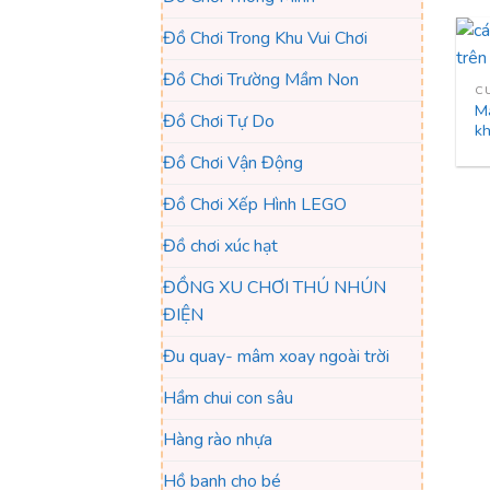
Đồ Chơi Trong Khu Vui Chơi
Đồ Chơi Trường Mầm Non
M
Đồ Chơi Tự Do
kh
Đồ Chơi Vận Động
Đồ Chơi Xếp Hình LEGO
Đồ chơi xúc hạt
ĐỒNG XU CHƠI THÚ NHÚN
ĐIỆN
Đu quay- mâm xoay ngoài trời
Hầm chui con sâu
Hàng rào nhựa
Hồ banh cho bé