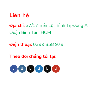
Liên hệ
Địa chỉ:
37/17 Bến Lội, Bình Trị Đông A,
Quận Bình Tân, HCM
Điện thoại:
0399 858 979
Theo dõi chúng tôi tại: