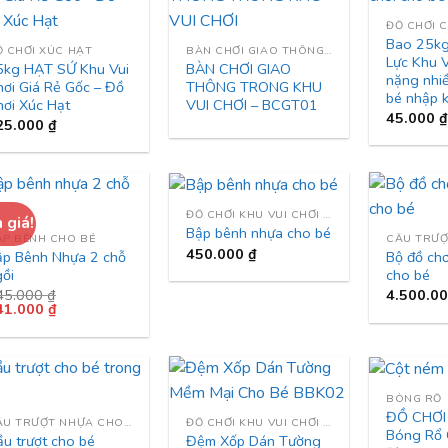
ĐỒ CHƠI 
Bao 25kg
Ồ CHƠI XÚC HẠT
BÀN CHƠI GIAO THÔNG TRONG KHU VUI CHƠI
Lực Khu V
5kg HẠT SỨ Khu Vui
BÀN CHƠI GIAO
nặng nhi
ơi Giá Rẻ Gốc – Đồ
THÔNG TRONG KHU
bé nhập 
hơi Xúc Hạt
VUI CHƠI – BCGT01
45.000
25.000
₫
ĐỒ CHƠI KHU VUI CHƠI TRONG NHÀ
 giá!
Bập bênh nhựa cho bé
ẬP BÊNH CHO BÉ
450.000
₫
ập Bênh Nhựa 2 chỗ
Bộ đồ ch
gồi
cho bé
45.000
₫
4.500.0
á
Giá
41.000
₫
ốc
hiện
:
tại
5.000 ₫.
là:
741.000 ₫.
BÓNG RỔ
ĐỒ CHƠI
CẦU TRƯỢT NHỰA CHO BÉ
ĐỒ CHƠI KHU VUI CHƠI TRONG NHÀ
Bóng Rổ 
u trượt cho bé
Đệm Xốp Dán Tường