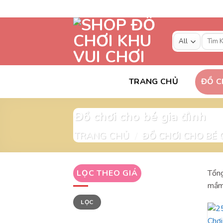
Skip
to
content
Tìm
kiếm:
TRANG CHỦ
ĐỒ C
Đồ chơi cho bé gia đình
TRANG CHỦ
/
ĐỒ CHƠI CHO BÉ 
LỌC THEO GIÁ
Tổng
mầm 
Giá
Giá
LỌC
tối
tối
thiểu
đa