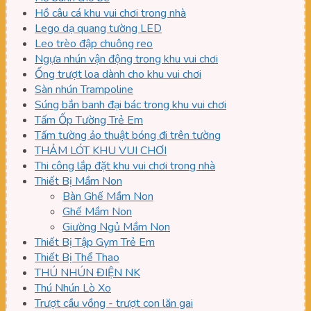
Hồ câu cá khu vui chơi trong nhà
Lego dạ quang tường LED
Leo trèo đập chuông reo
Ngựa nhún vận động trong khu vui chơi
Ống trượt loa dành cho khu vui chơi
Sàn nhún Trampoline
Súng bắn banh đại bác trong khu vui chơi
Tấm Ốp Tường Trẻ Em
Tấm tường ảo thuật bóng đi trên tường
THẢM LÓT KHU VUI CHƠI
Thi công lắp đặt khu vui chơi trong nhà
Thiết Bị Mầm Non
Bàn Ghế Mầm Non
Ghế Mầm Non
Giường Ngủ Mầm Non
Thiết Bị Tập Gym Trẻ Em
Thiết Bị Thể Thao
THÚ NHÚN ĐIỆN NK
Thú Nhún Lò Xo
Trượt cầu vồng - trượt con lăn gai