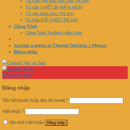
Tư Vấn Mở Khu Vui Chơi Trẻ Em
Tư vấn THIẾT BỊ MẦM NON
Tư vấn Giáo Dục Trẻ Em
Tư Vấn ĐỒ CHƠI TRẺ EM
Công Trình
Công Trình Trường Mầm Non
Assign a menu in Theme Options > Menus
Đăng nhập
0868997369
Đăng nhập
Tên tài khoản hoặc địa chỉ email
*
Mật khẩu
*
Ghi nhớ mật khẩu
Đăng nhập