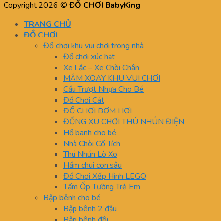
Copyright 2026 ©
ĐỒ CHƠI BabyKing
TRANG CHỦ
ĐỒ CHƠI
Đồ chơi khu vui chơi trong nhà
Đồ chơi xúc hạt
Xe Lắc – Xe Chòi Chân
MÂM XOAY KHU VUI CHƠI
Cầu Trượt Nhựa Cho Bé
Đồ Chơi Cát
ĐỒ CHƠI BƠM HƠI
ĐỒNG XU CHƠI THÚ NHÚN ĐIỆN
Hồ banh cho bé
Nhà Chòi Cổ Tích
Thú Nhún Lò Xo
Hầm chui con sâu
Đồ Chơi Xếp Hình LEGO
Tấm Ốp Tường Trẻ Em
Bập bênh cho bé
Bập bênh 2 đầu
Bập bênh đôi