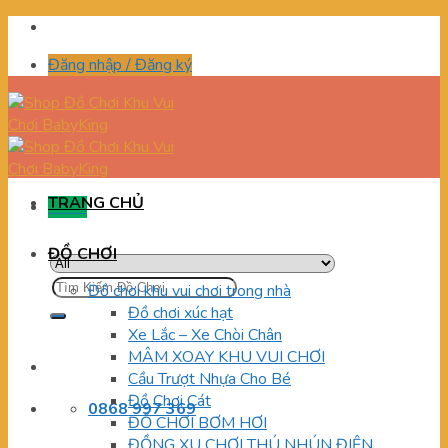
Skip
to
Đăng nhập / Đăng ký
content
TRANG CHỦ
Menu
ĐỒ CHƠI
Tìm
Đồ chơi khu vui chơi trong nhà
kiếm:
Đồ chơi xúc hạt
Xe Lắc – Xe Chòi Chân
MÂM XOAY KHU VUI CHƠI
Cầu Trượt Nhựa Cho Bé
Đồ Chơi Cát
0868 997 369
ĐỒ CHƠI BƠM HƠI
ĐỒNG XU CHƠI THÚ NHÚN ĐIỆN