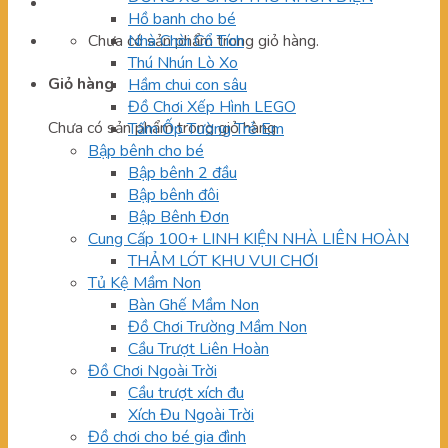
Hồ banh cho bé
Chưa có sản phẩm trong giỏ hàng.
Nhà Chòi Cổ Tích
Thú Nhún Lò Xo
Giỏ hàng
Hầm chui con sâu
Đồ Chơi Xếp Hình LEGO
Chưa có sản phẩm trong giỏ hàng.
Tấm Ốp Tường Trẻ Em
Bập bênh cho bé
Bập bênh 2 đầu
Bập bênh đôi
Bập Bênh Đơn
Cung Cấp 100+ LINH KIỆN NHÀ LIÊN HOÀN
THẢM LÓT KHU VUI CHƠI
Tủ Kệ Mầm Non
Bàn Ghế Mầm Non
Đồ Chơi Trường Mầm Non
Cầu Trượt Liên Hoàn
Đồ Chơi Ngoài Trời
Cầu trượt xích đu
Xích Đu Ngoài Trời
Đồ chơi cho bé gia đình