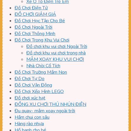
Xe Ô Tô Điện Trẻ Em
Đồ Chơi Điện Tử
ĐỒ CHƠI GIẢM GIÁ
Đồ Chơi Học Tập Cho Bé
Đồ Chơi Ngoài Trời
Đồ Chơi Thông Minh
Đồ Chơi Trong Khu Vui Chơi
Đồ chơi khu vui chơi Ngoài Trời
Đồ chơi khu vui chơi trong nhà
MÂM XOAY KHU VUI CHƠI
Nhà Chòi Cổ Tích
Đồ Chơi Trường Mầm Non
Đồ Chơi Tự Do
Đồ Chơi Vận Động
Đồ Chơi Xếp Hình LEGO
Đồ chơi xúc hạt
ĐỒNG XU CHƠI THÚ NHÚN ĐIỆN
Đu quay- mâm xoay ngoài trời
Hầm chui con sâu
Hàng rào nhựa
Hồ banh cho bé