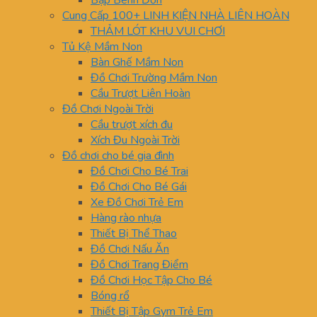
Bập Bênh Đơn
Cung Cấp 100+ LINH KIỆN NHÀ LIÊN HOÀN
THẢM LÓT KHU VUI CHƠI
Tủ Kệ Mầm Non
Bàn Ghế Mầm Non
Đồ Chơi Trường Mầm Non
Cầu Trượt Liên Hoàn
Đồ Chơi Ngoài Trời
Cầu trượt xích đu
Xích Đu Ngoài Trời
Đồ chơi cho bé gia đình
Đồ Chơi Cho Bé Trai
Đồ Chơi Cho Bé Gái
Xe Đồ Chơi Trẻ Em
Hàng rào nhựa
Thiết Bị Thể Thao
Đồ Chơi Nấu Ăn
Đồ Chơi Trang Điểm
Đồ Chơi Học Tập Cho Bé
Bóng rổ
Thiết Bị Tập Gym Trẻ Em