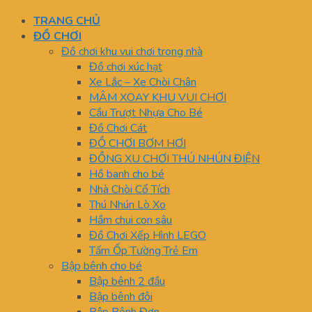
TRANG CHỦ
ĐỒ CHƠI
Đồ chơi khu vui chơi trong nhà
Đồ chơi xúc hạt
Xe Lắc – Xe Chòi Chân
MÂM XOAY KHU VUI CHƠI
Cầu Trượt Nhựa Cho Bé
Đồ Chơi Cát
ĐỒ CHƠI BƠM HƠI
ĐỒNG XU CHƠI THÚ NHÚN ĐIỆN
Hồ banh cho bé
Nhà Chòi Cổ Tích
Thú Nhún Lò Xo
Hầm chui con sâu
Đồ Chơi Xếp Hình LEGO
Tấm Ốp Tường Trẻ Em
Bập bênh cho bé
Bập bênh 2 đầu
Bập bênh đôi