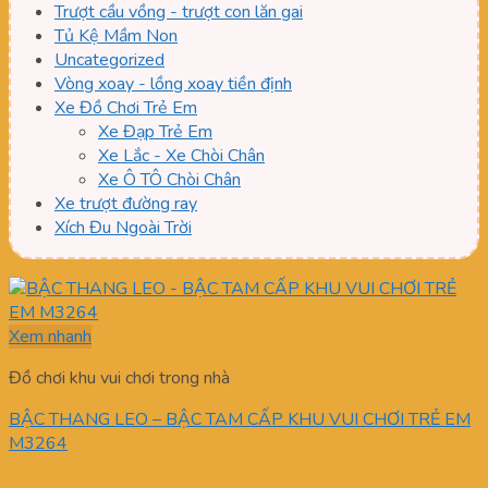
Trượt cầu vồng - trượt con lăn gai
Tủ Kệ Mầm Non
Uncategorized
Vòng xoay - lồng xoay tiền định
Xe Đồ Chơi Trẻ Em
Xe Đạp Trẻ Em
Xe Lắc - Xe Chòi Chân
Xe Ô TÔ Chòi Chân
Xe trượt đường ray
Xích Đu Ngoài Trời
Xem nhanh
Đồ chơi khu vui chơi trong nhà
BẬC THANG LEO – BẬC TAM CẤP KHU VUI CHƠI TRẺ EM
M3264