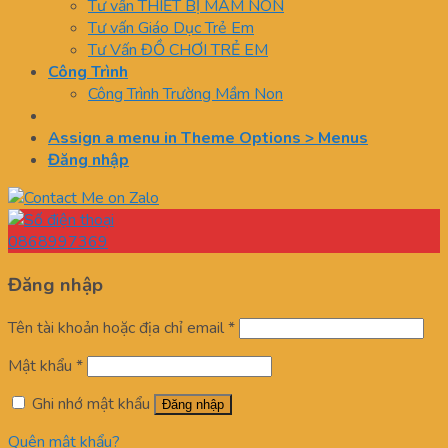
Tư vấn THIẾT BỊ MẦM NON
Tư vấn Giáo Dục Trẻ Em
Tư Vấn ĐỒ CHƠI TRẺ EM
Công Trình
Công Trình Trường Mầm Non
Assign a menu in Theme Options > Menus
Đăng nhập
0868997369
Đăng nhập
Tên tài khoản hoặc địa chỉ email
*
Mật khẩu
*
Ghi nhớ mật khẩu
Đăng nhập
Quên mật khẩu?