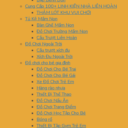
Bập Bênh Đơn
Cung Cấp 100+ LINH KIỆN NHÀ LIÊN HOÀN
THẢM LÓT KHU VUI CHƠI
Tủ Kệ Mầm Non
Bàn Ghế Mầm Non
Đồ Chơi Trường Mầm Non
Cầu Trượt Liên Hoàn
Đồ Chơi Ngoài Trời
Cầu trượt xích đu
Xích Đu Ngoài Trời
Đồ chơi cho bé gia đình
Đồ Chơi Cho Bé Trai
Đồ Chơi Cho Bé Gái
Xe Đồ Chơi Trẻ Em
Hàng rào nhựa
Thiết Bị Thể Thao
Đồ Chơi Nấu Ăn
Đồ Chơi Trang Điểm
Đồ Chơi Học Tập Cho Bé
Bóng rổ
Thiết Bị Tập Gym Trẻ Em