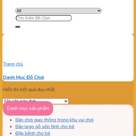
Tìm
kiếm:
bậc thang vận động mềm
Trang chủ
/
Sản phẩm được gắn thẻ “bậc thang vận động
mềm”
Danh Mục Đồ Chơi
Hiển thị kết quả duy nhất
Danh mục sản phẩm
Bàn chơi giao thông trong khu vui chơi
Bàn lego gỗ xếp hình cho bé
Bập bênh cho bé