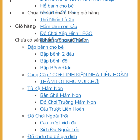
Hồ banh cho bé
Chưa có sản phẩm trong giỏ hàng.
Nhà Chòi Cổ Tích
Thú Nhún Lò Xo
Giỏ hàng
Hầm chui con sâu
Đồ Chơi Xếp Hình LEGO
Chưa có sản phẩm trong giỏ hàng.
Tấm Ốp Tường Trẻ Em
Bập bênh cho bé
Bập bênh 2 đầu
Bập bênh đôi
Bập Bênh Đơn
Cung Cấp 100+ LINH KIỆN NHÀ LIÊN HOÀN
THẢM LÓT KHU VUI CHƠI
Tủ Kệ Mầm Non
Bàn Ghế Mầm Non
Đồ Chơi Trường Mầm Non
Cầu Trượt Liên Hoàn
Đồ Chơi Ngoài Trời
Cầu trượt xích đu
Xích Đu Ngoài Trời
Đồ chơi cho bé gia đình