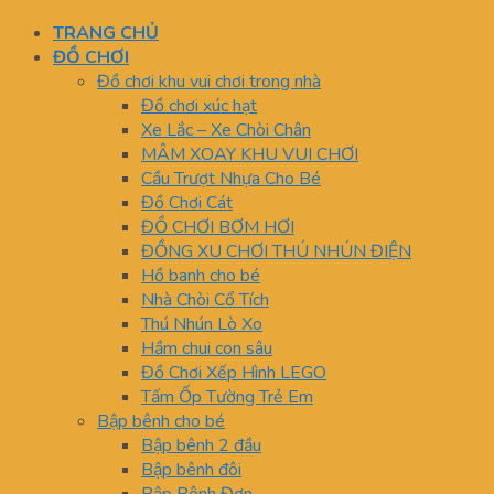
TRANG CHỦ
ĐỒ CHƠI
Đồ chơi khu vui chơi trong nhà
Đồ chơi xúc hạt
Xe Lắc – Xe Chòi Chân
MÂM XOAY KHU VUI CHƠI
Cầu Trượt Nhựa Cho Bé
Đồ Chơi Cát
ĐỒ CHƠI BƠM HƠI
ĐỒNG XU CHƠI THÚ NHÚN ĐIỆN
Hồ banh cho bé
Nhà Chòi Cổ Tích
Thú Nhún Lò Xo
Hầm chui con sâu
Đồ Chơi Xếp Hình LEGO
Tấm Ốp Tường Trẻ Em
Bập bênh cho bé
Bập bênh 2 đầu
Bập bênh đôi