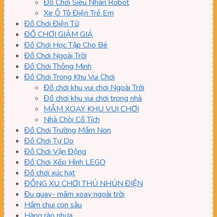
Đồ Chơi Siêu Nhân Robot
Xe Ô Tô Điện Trẻ Em
Đồ Chơi Điện Tử
ĐỒ CHƠI GIẢM GIÁ
Đồ Chơi Học Tập Cho Bé
Đồ Chơi Ngoài Trời
Đồ Chơi Thông Minh
Đồ Chơi Trong Khu Vui Chơi
Đồ chơi khu vui chơi Ngoài Trời
Đồ chơi khu vui chơi trong nhà
MÂM XOAY KHU VUI CHƠI
Nhà Chòi Cổ Tích
Đồ Chơi Trường Mầm Non
Đồ Chơi Tự Do
Đồ Chơi Vận Động
Đồ Chơi Xếp Hình LEGO
Đồ chơi xúc hạt
ĐỒNG XU CHƠI THÚ NHÚN ĐIỆN
Đu quay- mâm xoay ngoài trời
Hầm chui con sâu
Hàng rào nhựa