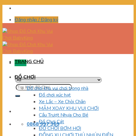
Skip
to
Đăng nhập / Đăng ký
content
TRANG CHỦ
Menu
ĐỒ CHƠI
Tìm
Đồ chơi khu vui chơi trong nhà
kiếm:
Đồ chơi xúc hạt
Xe Lắc – Xe Chòi Chân
MÂM XOAY KHU VUI CHƠI
Cầu Trượt Nhựa Cho Bé
Đồ Chơi Cát
0868 997 369
ĐỒ CHƠI BƠM HƠI
ĐỒNG XU CHƠI THÚ NHÚN ĐIỆN