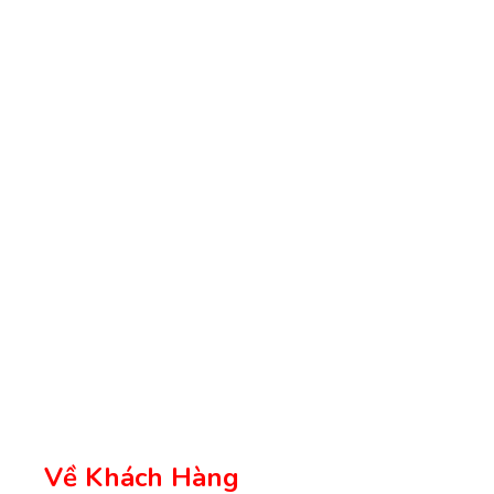
Về Khách Hàng