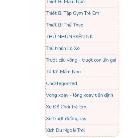
Thiết Bị Mầm Non
Thiết Bị Tập Gym Trẻ Em
Thiết Bị Thể Thao
THÚ NHÚN ĐIỆN NK
Thú Nhún Lò Xo
Trượt cầu vồng - trượt con lăn gai
Tủ Kệ Mầm Non
Uncategorized
Vòng xoay - lồng xoay tiền định
Xe Đồ Chơi Trẻ Em
Xe trượt đường ray
Xích Đu Ngoài Trời