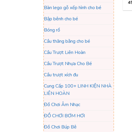
4
Bàn lego gỗ xếp hình cho bé
Bập bênh cho bé
Bóng rổ
Cầu thăng bằng cho bé
Cầu Trượt Liên Hoàn
Cầu Trượt Nhựa Cho Bé
Cầu trượt xích đu
Cung Cấp 100+ LINH KIỆN NHÀ
LIÊN HOÀN
Đồ Chơi Âm Nhạc
ĐỒ CHƠI BƠM HƠI
Đồ Chơi Búp Bê