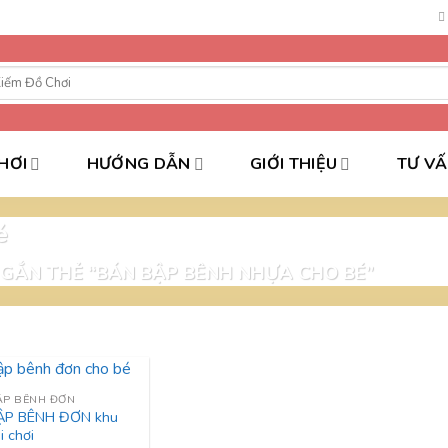
HƠI
HƯỚNG DẪN
GIỚI THIỆU
TƯ V
é
GẮN THẺ “BÁN BẬP BÊNH NHỰA CHO BÉ”
ẬP BÊNH ĐƠN
ẬP BÊNH ĐƠN khu
i chơi