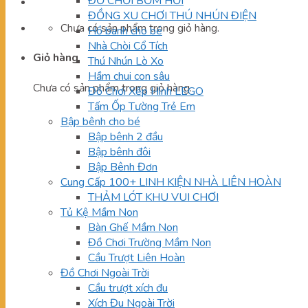
ĐỒ CHƠI BƠM HƠI
ĐỒNG XU CHƠI THÚ NHÚN ĐIỆN
Chưa có sản phẩm trong giỏ hàng.
Hồ banh cho bé
Nhà Chòi Cổ Tích
Giỏ hàng
Thú Nhún Lò Xo
Hầm chui con sâu
Chưa có sản phẩm trong giỏ hàng.
Đồ Chơi Xếp Hình LEGO
Tấm Ốp Tường Trẻ Em
Bập bênh cho bé
Bập bênh 2 đầu
Bập bênh đôi
Bập Bênh Đơn
Cung Cấp 100+ LINH KIỆN NHÀ LIÊN HOÀN
THẢM LÓT KHU VUI CHƠI
Tủ Kệ Mầm Non
Bàn Ghế Mầm Non
Đồ Chơi Trường Mầm Non
Cầu Trượt Liên Hoàn
Đồ Chơi Ngoài Trời
Cầu trượt xích đu
Xích Đu Ngoài Trời