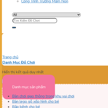
Công Trình Trường Mầm Non
Tìm
kiếm:
Bán bập bênh nhựa cho khu v
Trang chủ
/
Sản phẩm được gắn thẻ “Bán bập bênh nhựa cho khu 
Danh Mục Đồ Chơi
Hiển thị kết quả duy nhất
Danh mục sản phẩm
Bàn chơi giao thông trong khu vui chơi
Bàn lego gỗ xếp hình cho bé
Bập bênh cho bé