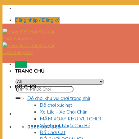
Skip
to
Đăng nhập / Đăng ký
content
Menu
TRANG CHỦ
ĐỒ CHƠI
Tìm
kiếm:
Đồ chơi khu vui chơi trong nhà
Đồ chơi xúc hạt
Xe Lắc – Xe Chòi Chân
MÂM XOAY KHU VUI CHƠI
Cầu Trượt Nhựa Cho Bé
0868 997 369
Đồ Chơi Cát