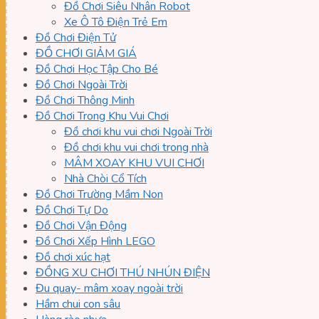
Đồ Chơi Siêu Nhân Robot
Xe Ô Tô Điện Trẻ Em
Đồ Chơi Điện Tử
ĐỒ CHƠI GIẢM GIÁ
Đồ Chơi Học Tập Cho Bé
Đồ Chơi Ngoài Trời
Đồ Chơi Thông Minh
Đồ Chơi Trong Khu Vui Chơi
Đồ chơi khu vui chơi Ngoài Trời
Đồ chơi khu vui chơi trong nhà
MÂM XOAY KHU VUI CHƠI
Nhà Chòi Cổ Tích
Đồ Chơi Trường Mầm Non
Đồ Chơi Tự Do
Đồ Chơi Vận Động
Đồ Chơi Xếp Hình LEGO
Đồ chơi xúc hạt
ĐỒNG XU CHƠI THÚ NHÚN ĐIỆN
Đu quay- mâm xoay ngoài trời
Hầm chui con sâu