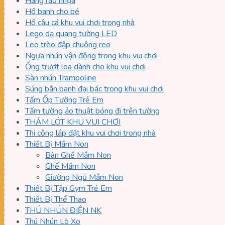
Hàng rào nhựa
Hồ banh cho bé
Hồ câu cá khu vui chơi trong nhà
Lego dạ quang tường LED
Leo trèo đập chuông reo
Ngựa nhún vận động trong khu vui chơi
Ống trượt loa dành cho khu vui chơi
Sàn nhún Trampoline
Súng bắn banh đại bác trong khu vui chơi
Tấm Ốp Tường Trẻ Em
Tấm tường ảo thuật bóng đi trên tường
THẢM LÓT KHU VUI CHƠI
Thi công lắp đặt khu vui chơi trong nhà
Thiết Bị Mầm Non
Bàn Ghế Mầm Non
Ghế Mầm Non
Giường Ngủ Mầm Non
Thiết Bị Tập Gym Trẻ Em
Thiết Bị Thể Thao
THÚ NHÚN ĐIỆN NK
Thú Nhún Lò Xo