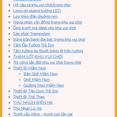
Hồ câu cá khu vui chơi trong nhà
Lego dạ quang tường LED
Leo trèo đập chuông reo
Ngựa nhún vận động trong khu vui chơi
Ống trượt loa dành cho khu vui chơi
Sàn nhún Trampoline
Súng bắn banh đại bác trong khu vui chơi
Tấm Ốp Tường Trẻ Em
Tấm tường ảo thuật bóng đi trên tường
THẢM LÓT KHU VUI CHƠI
Thi công lắp đặt khu vui chơi trong nhà
Thiết Bị Mầm Non
Bàn Ghế Mầm Non
Ghế Mầm Non
Giường Ngủ Mầm Non
Thiết Bị Tập Gym Trẻ Em
Thiết Bị Thể Thao
THÚ NHÚN ĐIỆN NK
Thú Nhún Lò Xo
Trượt cầu vồng - trượt con lăn gai