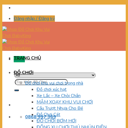
Skip
to
Đăng nhập / Đăng ký
content
TRANG CHỦ
Menu
ĐỒ CHƠI
Tìm
Đồ chơi khu vui chơi trong nhà
kiếm:
Đồ chơi xúc hạt
Xe Lắc – Xe Chòi Chân
MÂM XOAY KHU VUI CHƠI
Cầu Trượt Nhựa Cho Bé
Đồ Chơi Cát
0868 997 369
ĐỒ CHƠI BƠM HƠI
ĐỒNG XU CHƠI THÚ NHÚN ĐIỆN