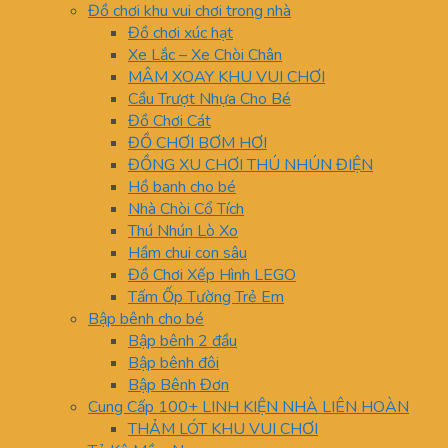
Đồ chơi khu vui chơi trong nhà
Đồ chơi xúc hạt
Xe Lắc – Xe Chòi Chân
MÂM XOAY KHU VUI CHƠI
Cầu Trượt Nhựa Cho Bé
Đồ Chơi Cát
ĐỒ CHƠI BƠM HƠI
ĐỒNG XU CHƠI THÚ NHÚN ĐIỆN
Hồ banh cho bé
Nhà Chòi Cổ Tích
Thú Nhún Lò Xo
Hầm chui con sâu
Đồ Chơi Xếp Hình LEGO
Tấm Ốp Tường Trẻ Em
Bập bênh cho bé
Bập bênh 2 đầu
Bập bênh đôi
Bập Bênh Đơn
Cung Cấp 100+ LINH KIỆN NHÀ LIÊN HOÀN
THẢM LÓT KHU VUI CHƠI