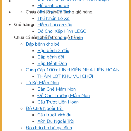
Hồ banh cho bé
Chưa có sản phẩm trong giỏ hàng.
Nhà Chòi Cổ Tích
Thú Nhún Lò Xo
Giỏ hàng
Hầm chui con sâu
Đồ Chơi Xếp Hình LEGO
Chưa có sản phẩm trong giỏ hàng.
Tấm Ốp Tường Trẻ Em
Bập bênh cho bé
Bập bênh 2 đầu
Bập bênh đôi
Bập Bênh Đơn
Cung Cấp 100+ LINH KIỆN NHÀ LIÊN HOÀN
THẢM LÓT KHU VUI CHƠI
Tủ Kệ Mầm Non
Bàn Ghế Mầm Non
Đồ Chơi Trường Mầm Non
Cầu Trượt Liên Hoàn
Đồ Chơi Ngoài Trời
Cầu trượt xích đu
Xích Đu Ngoài Trời
Đồ chơi cho bé gia đình