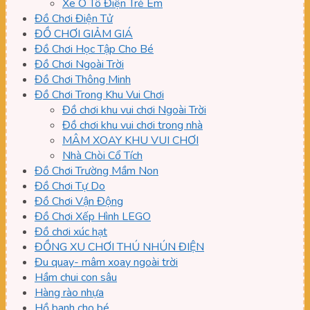
Xe Ô Tô Điện Trẻ Em
Đồ Chơi Điện Tử
ĐỒ CHƠI GIẢM GIÁ
Đồ Chơi Học Tập Cho Bé
Đồ Chơi Ngoài Trời
Đồ Chơi Thông Minh
Đồ Chơi Trong Khu Vui Chơi
Đồ chơi khu vui chơi Ngoài Trời
Đồ chơi khu vui chơi trong nhà
MÂM XOAY KHU VUI CHƠI
Nhà Chòi Cổ Tích
Đồ Chơi Trường Mầm Non
Đồ Chơi Tự Do
Đồ Chơi Vận Động
Đồ Chơi Xếp Hình LEGO
Đồ chơi xúc hạt
ĐỒNG XU CHƠI THÚ NHÚN ĐIỆN
Đu quay- mâm xoay ngoài trời
Hầm chui con sâu
Hàng rào nhựa
Hồ banh cho bé