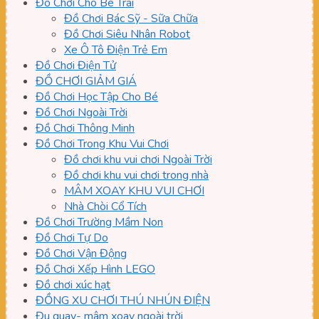
Đồ Chơi Cho Bé Trai
Đồ Chơi Bác Sỹ - Sữa Chữa
Đồ Chơi Siêu Nhân Robot
Xe Ô Tô Điện Trẻ Em
Đồ Chơi Điện Tử
ĐỒ CHƠI GIẢM GIÁ
Đồ Chơi Học Tập Cho Bé
Đồ Chơi Ngoài Trời
Đồ Chơi Thông Minh
Đồ Chơi Trong Khu Vui Chơi
Đồ chơi khu vui chơi Ngoài Trời
Đồ chơi khu vui chơi trong nhà
MÂM XOAY KHU VUI CHƠI
Nhà Chòi Cổ Tích
Đồ Chơi Trường Mầm Non
Đồ Chơi Tự Do
Đồ Chơi Vận Động
Đồ Chơi Xếp Hình LEGO
Đồ chơi xúc hạt
ĐỒNG XU CHƠI THÚ NHÚN ĐIỆN
Đu quay- mâm xoay ngoài trời