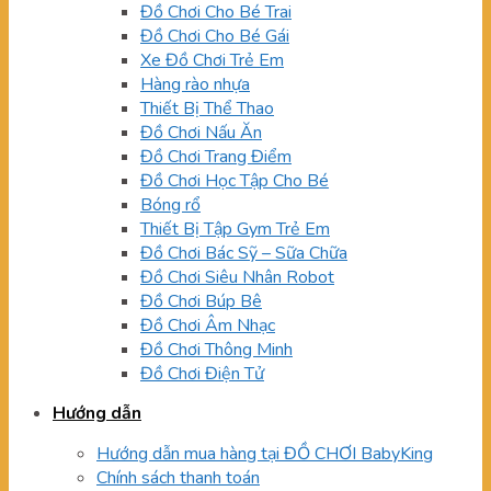
Đồ Chơi Cho Bé Trai
Đồ Chơi Cho Bé Gái
Xe Đồ Chơi Trẻ Em
Hàng rào nhựa
Thiết Bị Thể Thao
Đồ Chơi Nấu Ăn
Đồ Chơi Trang Điểm
Đồ Chơi Học Tập Cho Bé
Bóng rổ
Thiết Bị Tập Gym Trẻ Em
Đồ Chơi Bác Sỹ – Sữa Chữa
Đồ Chơi Siêu Nhân Robot
Đồ Chơi Búp Bê
Đồ Chơi Âm Nhạc
Đồ Chơi Thông Minh
Đồ Chơi Điện Tử
Hướng dẫn
Hướng dẫn mua hàng tại ĐỒ CHƠI BabyKing
Chính sách thanh toán