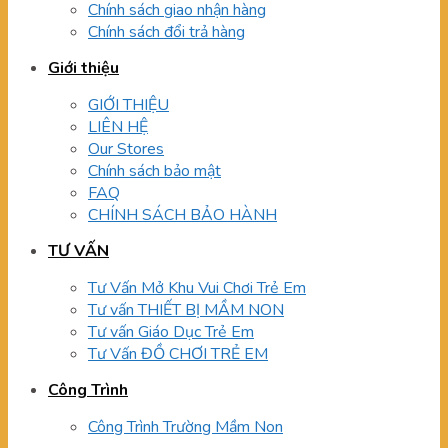
Chính sách giao nhận hàng
Chính sách đổi trả hàng
Giới thiệu
GIỚI THIỆU
LIÊN HỆ
Our Stores
Chính sách bảo mật
FAQ
CHÍNH SÁCH BẢO HÀNH
TƯ VẤN
Tư Vấn Mở Khu Vui Chơi Trẻ Em
Tư vấn THIẾT BỊ MẦM NON
Tư vấn Giáo Dục Trẻ Em
Tư Vấn ĐỒ CHƠI TRẺ EM
Công Trình
Công Trình Trường Mầm Non