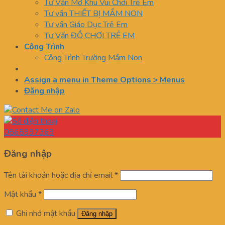
Tư Vấn Mở Khu Vui Chơi Trẻ Em
Tư vấn THIẾT BỊ MẦM NON
Tư vấn Giáo Dục Trẻ Em
Tư Vấn ĐỒ CHƠI TRẺ EM
Công Trình
Công Trình Trường Mầm Non
Assign a menu in Theme Options > Menus
Đăng nhập
0868997369
Đăng nhập
Tên tài khoản hoặc địa chỉ email
*
Mật khẩu
*
Ghi nhớ mật khẩu
Đăng nhập