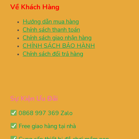
Về Khách Hàng
Hướng dẫn mua hàng
Chính sách thanh toán
Chính sách giao nhận hàng
CHÍNH SÁCH BẢO HÀNH
Chính sách đổi trả hàng
Sự Kiện Ưu Đãi
0868 997 369 Zalo
Free giao hàng tại nhà