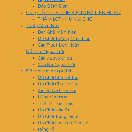
Bập Bênh Đơn
Cung Cấp 100+ LINH KIỆN NHÀ LIÊN HOÀN
THẢM LÓT KHU VUI CHƠI
Tủ Kệ Mầm Non
Bàn Ghế Mầm Non
Đồ Chơi Trường Mầm Non
Cầu Trượt Liên Hoàn
Đồ Chơi Ngoài Trời
Cầu trượt xích đu
Xích Đu Ngoài Trời
Đồ chơi cho bé gia đình
Đồ Chơi Cho Bé Trai
Đồ Chơi Cho Bé Gái
Xe Đồ Chơi Trẻ Em
Hàng rào nhựa
Thiết Bị Thể Thao
Đồ Chơi Nấu Ăn
Đồ Chơi Trang Điểm
Đồ Chơi Học Tập Cho Bé
Bóng rổ