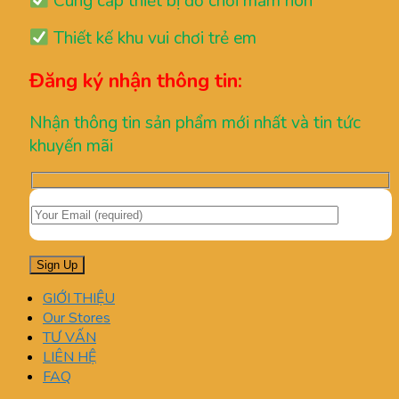
Cung cấp thiết bị đồ chơi mầm non
Thiết kế khu vui chơi trẻ em
Đăng ký nhận thông tin:
Nhận thông tin sản phẩm mới nhất và tin tức
khuyến mãi
GIỚI THIỆU
Our Stores
TƯ VẤN
LIÊN HỆ
FAQ