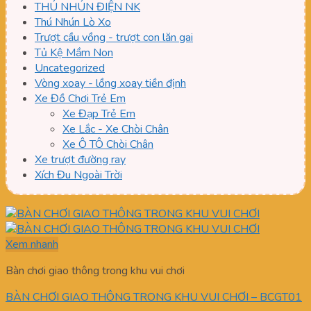
THÚ NHÚN ĐIỆN NK
Thú Nhún Lò Xo
Trượt cầu vồng - trượt con lăn gai
Tủ Kệ Mầm Non
Uncategorized
Vòng xoay - lồng xoay tiền định
Xe Đồ Chơi Trẻ Em
Xe Đạp Trẻ Em
Xe Lắc - Xe Chòi Chân
Xe Ô TÔ Chòi Chân
Xe trượt đường ray
Xích Đu Ngoài Trời
Xem nhanh
Bàn chơi giao thông trong khu vui chơi
BÀN CHƠI GIAO THÔNG TRONG KHU VUI CHƠI – BCGT01