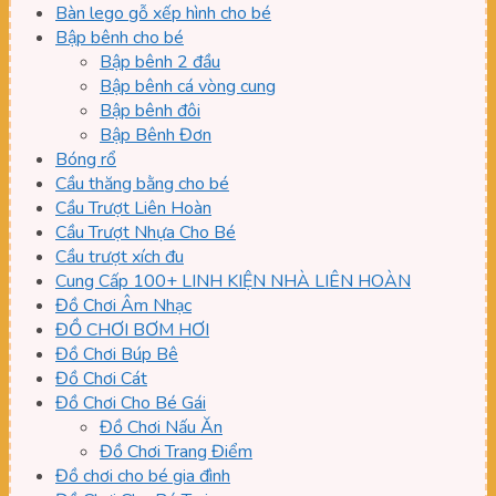
Bàn lego gỗ xếp hình cho bé
Bập bênh cho bé
Bập bênh 2 đầu
Bập bênh cá vòng cung
Bập bênh đôi
Bập Bênh Đơn
Bóng rổ
Cầu thăng bằng cho bé
Cầu Trượt Liên Hoàn
Cầu Trượt Nhựa Cho Bé
Cầu trượt xích đu
Cung Cấp 100+ LINH KIỆN NHÀ LIÊN HOÀN
Đồ Chơi Âm Nhạc
ĐỒ CHƠI BƠM HƠI
Đồ Chơi Búp Bê
Đồ Chơi Cát
Đồ Chơi Cho Bé Gái
Đồ Chơi Nấu Ăn
Đồ Chơi Trang Điểm
Đồ chơi cho bé gia đình