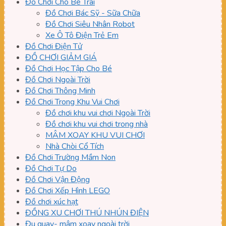
Đồ Chơi Cho Bé Trai
Đồ Chơi Bác Sỹ - Sữa Chữa
Đồ Chơi Siêu Nhân Robot
Xe Ô Tô Điện Trẻ Em
Đồ Chơi Điện Tử
ĐỒ CHƠI GIẢM GIÁ
Đồ Chơi Học Tập Cho Bé
Đồ Chơi Ngoài Trời
Đồ Chơi Thông Minh
Đồ Chơi Trong Khu Vui Chơi
Đồ chơi khu vui chơi Ngoài Trời
Đồ chơi khu vui chơi trong nhà
MÂM XOAY KHU VUI CHƠI
Nhà Chòi Cổ Tích
Đồ Chơi Trường Mầm Non
Đồ Chơi Tự Do
Đồ Chơi Vận Động
Đồ Chơi Xếp Hình LEGO
Đồ chơi xúc hạt
ĐỒNG XU CHƠI THÚ NHÚN ĐIỆN
Đu quay- mâm xoay ngoài trời