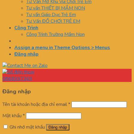
Tư Vấn Mở Khu Vui Chơi Trẻ Em
Tư vấn THIẾT BỊ MẦM NON
Tư vấn Giáo Dục Trẻ Em
Tư Vấn ĐỒ CHƠI TRẺ EM
Công Trình
Công Trình Trường Mầm Non
Assign a menu in Theme Options > Menus
Đăng nhập
0868997369
Đăng nhập
Tên tài khoản hoặc địa chỉ email
*
Mật khẩu
*
Ghi nhớ mật khẩu
Đăng nhập