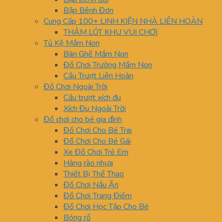
Bập Bênh Đơn
Cung Cấp 100+ LINH KIỆN NHÀ LIÊN HOÀN
THẢM LÓT KHU VUI CHƠI
Tủ Kệ Mầm Non
Bàn Ghế Mầm Non
Đồ Chơi Trường Mầm Non
Cầu Trượt Liên Hoàn
Đồ Chơi Ngoài Trời
Cầu trượt xích đu
Xích Đu Ngoài Trời
Đồ chơi cho bé gia đình
Đồ Chơi Cho Bé Trai
Đồ Chơi Cho Bé Gái
Xe Đồ Chơi Trẻ Em
Hàng rào nhựa
Thiết Bị Thể Thao
Đồ Chơi Nấu Ăn
Đồ Chơi Trang Điểm
Đồ Chơi Học Tập Cho Bé
Bóng rổ