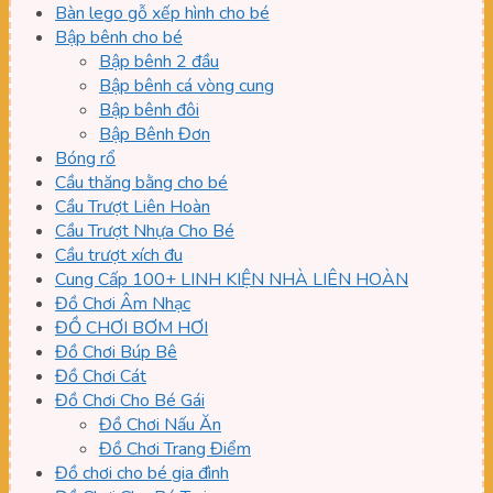
Bàn lego gỗ xếp hình cho bé
Bập bênh cho bé
Bập bênh 2 đầu
Bập bênh cá vòng cung
Bập bênh đôi
Bập Bênh Đơn
Bóng rổ
Cầu thăng bằng cho bé
Cầu Trượt Liên Hoàn
Cầu Trượt Nhựa Cho Bé
Cầu trượt xích đu
Cung Cấp 100+ LINH KIỆN NHÀ LIÊN HOÀN
Đồ Chơi Âm Nhạc
ĐỒ CHƠI BƠM HƠI
Đồ Chơi Búp Bê
Đồ Chơi Cát
Đồ Chơi Cho Bé Gái
Đồ Chơi Nấu Ăn
Đồ Chơi Trang Điểm
Đồ chơi cho bé gia đình