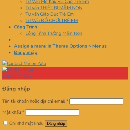
Tư Vấn Mở Khu Vui Chơi Trẻ Em
Tư vấn THIẾT BỊ MẦM NON
Tư vấn Giáo Dục Trẻ Em
Tư Vấn ĐỒ CHƠI TRẺ EM
Công Trình
Công Trình Trường Mầm Non
Assign a menu in Theme Options > Menus
Đăng nhập
0868997369
Đăng nhập
Tên tài khoản hoặc địa chỉ email
*
Mật khẩu
*
Ghi nhớ mật khẩu
Đăng nhập