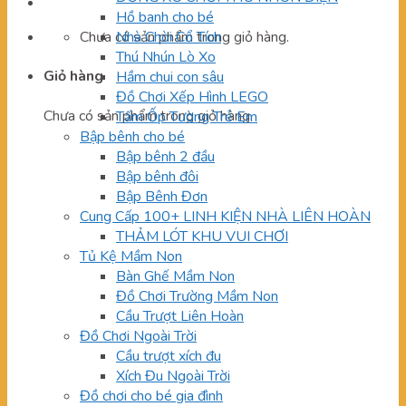
Hồ banh cho bé
Chưa có sản phẩm trong giỏ hàng.
Nhà Chòi Cổ Tích
Thú Nhún Lò Xo
Giỏ hàng
Hầm chui con sâu
Đồ Chơi Xếp Hình LEGO
Chưa có sản phẩm trong giỏ hàng.
Tấm Ốp Tường Trẻ Em
Bập bênh cho bé
Bập bênh 2 đầu
Bập bênh đôi
Bập Bênh Đơn
Cung Cấp 100+ LINH KIỆN NHÀ LIÊN HOÀN
THẢM LÓT KHU VUI CHƠI
Tủ Kệ Mầm Non
Bàn Ghế Mầm Non
Đồ Chơi Trường Mầm Non
Cầu Trượt Liên Hoàn
Đồ Chơi Ngoài Trời
Cầu trượt xích đu
Xích Đu Ngoài Trời
Đồ chơi cho bé gia đình