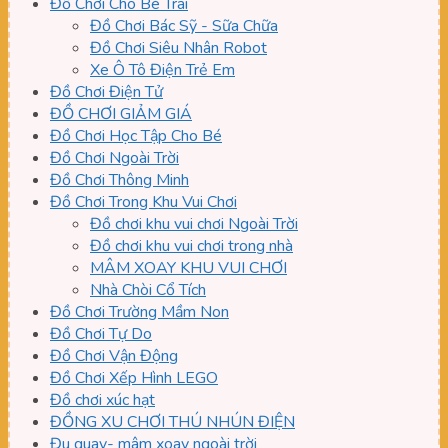
Đồ Chơi Cho Bé Trai
Đồ Chơi Bác Sỹ - Sữa Chữa
Đồ Chơi Siêu Nhân Robot
Xe Ô Tô Điện Trẻ Em
Đồ Chơi Điện Tử
ĐỒ CHƠI GIẢM GIÁ
Đồ Chơi Học Tập Cho Bé
Đồ Chơi Ngoài Trời
Đồ Chơi Thông Minh
Đồ Chơi Trong Khu Vui Chơi
Đồ chơi khu vui chơi Ngoài Trời
Đồ chơi khu vui chơi trong nhà
MÂM XOAY KHU VUI CHƠI
Nhà Chòi Cổ Tích
Đồ Chơi Trường Mầm Non
Đồ Chơi Tự Do
Đồ Chơi Vận Động
Đồ Chơi Xếp Hình LEGO
Đồ chơi xúc hạt
ĐỒNG XU CHƠI THÚ NHÚN ĐIỆN
Đu quay- mâm xoay ngoài trời