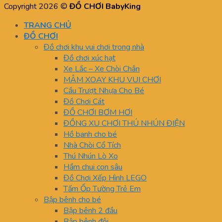
Copyright 2026 ©
ĐỒ CHƠI BabyKing
TRANG CHỦ
ĐỒ CHƠI
Đồ chơi khu vui chơi trong nhà
Đồ chơi xúc hạt
Xe Lắc – Xe Chòi Chân
MÂM XOAY KHU VUI CHƠI
Cầu Trượt Nhựa Cho Bé
Đồ Chơi Cát
ĐỒ CHƠI BƠM HƠI
ĐỒNG XU CHƠI THÚ NHÚN ĐIỆN
Hồ banh cho bé
Nhà Chòi Cổ Tích
Thú Nhún Lò Xo
Hầm chui con sâu
Đồ Chơi Xếp Hình LEGO
Tấm Ốp Tường Trẻ Em
Bập bênh cho bé
Bập bênh 2 đầu
Bập bênh đôi