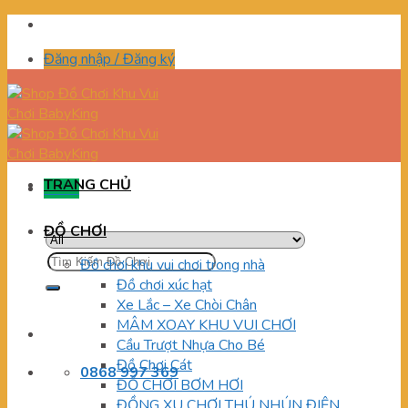
Skip
to
Đăng nhập / Đăng ký
content
TRANG CHỦ
Menu
ĐỒ CHƠI
Tìm
Đồ chơi khu vui chơi trong nhà
kiếm:
Đồ chơi xúc hạt
Xe Lắc – Xe Chòi Chân
MÂM XOAY KHU VUI CHƠI
Cầu Trượt Nhựa Cho Bé
Đồ Chơi Cát
0868 997 369
ĐỒ CHƠI BƠM HƠI
ĐỒNG XU CHƠI THÚ NHÚN ĐIỆN