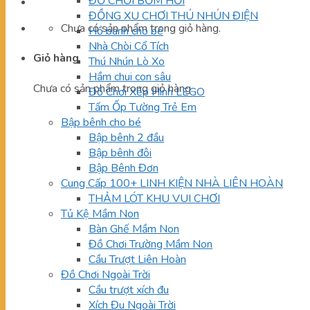
ĐỒ CHƠI BƠM HƠI
ĐỒNG XU CHƠI THÚ NHÚN ĐIỆN
Chưa có sản phẩm trong giỏ hàng.
Hồ banh cho bé
Nhà Chòi Cổ Tích
Giỏ hàng
Thú Nhún Lò Xo
Hầm chui con sâu
Chưa có sản phẩm trong giỏ hàng.
Đồ Chơi Xếp Hình LEGO
Tấm Ốp Tường Trẻ Em
Bập bênh cho bé
Bập bênh 2 đầu
Bập bênh đôi
Bập Bênh Đơn
Cung Cấp 100+ LINH KIỆN NHÀ LIÊN HOÀN
THẢM LÓT KHU VUI CHƠI
Tủ Kệ Mầm Non
Bàn Ghế Mầm Non
Đồ Chơi Trường Mầm Non
Cầu Trượt Liên Hoàn
Đồ Chơi Ngoài Trời
Cầu trượt xích đu
Xích Đu Ngoài Trời