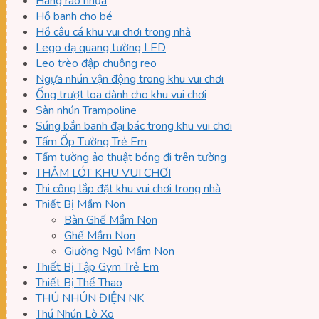
Hàng rào nhựa
Hồ banh cho bé
Hồ câu cá khu vui chơi trong nhà
Lego dạ quang tường LED
Leo trèo đập chuông reo
Ngựa nhún vận động trong khu vui chơi
Ống trượt loa dành cho khu vui chơi
Sàn nhún Trampoline
Súng bắn banh đại bác trong khu vui chơi
Tấm Ốp Tường Trẻ Em
Tấm tường ảo thuật bóng đi trên tường
THẢM LÓT KHU VUI CHƠI
Thi công lắp đặt khu vui chơi trong nhà
Thiết Bị Mầm Non
Bàn Ghế Mầm Non
Ghế Mầm Non
Giường Ngủ Mầm Non
Thiết Bị Tập Gym Trẻ Em
Thiết Bị Thể Thao
THÚ NHÚN ĐIỆN NK
Thú Nhún Lò Xo