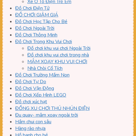
Xe Ô Tô Điện Trẻ Em
Đồ Chơi Điện Tử
ĐỒ CHƠI GIẢM GIÁ
Đồ Chơi Học Tập Cho Bé
Đồ Chơi Ngoài Trời
Đồ Chơi Thông Minh
Đồ Chơi Trong Khu Vui Chơi
Đồ chơi khu vui chơi Ngoài Trời
Đồ chơi khu vui chơi trong nhà
MÂM XOAY KHU VUI CHƠI
Nhà Chòi Cổ Tích
Đồ Chơi Trường Mầm Non
Đồ Chơi Tự Do
Đồ Chơi Vận Động
Đồ Chơi Xếp Hình LEGO
Đồ chơi xúc hạt
ĐỒNG XU CHƠI THÚ NHÚN ĐIỆN
Đu quay- mâm xoay ngoài trời
Hầm chui con sâu
Hàng rào nhựa
Hồ banh cho bé