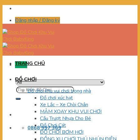
Skip
to
Đăng nhập / Đăng ký
content
TRANG CHỦ
Menu
ĐỒ CHƠI
Tìm
Đồ chơi khu vui chơi trong nhà
kiếm:
Đồ chơi xúc hạt
Xe Lắc – Xe Chòi Chân
MÂM XOAY KHU VUI CHƠI
Cầu Trượt Nhựa Cho Bé
Đồ Chơi Cát
0868 997 369
ĐỒ CHƠI BƠM HƠI
ĐỒNG XU CHƠI THÚ NHÚN ĐIỆN