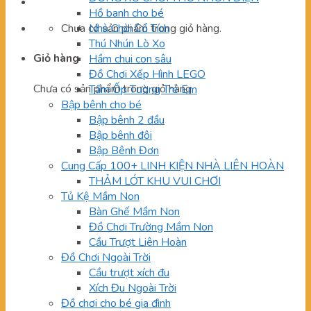
Hồ banh cho bé
Chưa có sản phẩm trong giỏ hàng.
Nhà Chòi Cổ Tích
Thú Nhún Lò Xo
Giỏ hàng
Hầm chui con sâu
Đồ Chơi Xếp Hình LEGO
Chưa có sản phẩm trong giỏ hàng.
Tấm Ốp Tường Trẻ Em
Bập bênh cho bé
Bập bênh 2 đầu
Bập bênh đôi
Bập Bênh Đơn
Cung Cấp 100+ LINH KIỆN NHÀ LIÊN HOÀN
THẢM LÓT KHU VUI CHƠI
Tủ Kệ Mầm Non
Bàn Ghế Mầm Non
Đồ Chơi Trường Mầm Non
Cầu Trượt Liên Hoàn
Đồ Chơi Ngoài Trời
Cầu trượt xích đu
Xích Đu Ngoài Trời
Đồ chơi cho bé gia đình