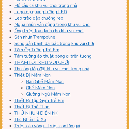
Hồ câu cá khu vui chơi trong nhà
Lego dạ quang tường LED
Leo trèo đập chuông reo
Ngựa nhún vận động trong khu vui chơi
Ống trượt loa dành cho khu vui chơi
Sàn nhún Trampoline
Súng bắn banh đại bác trong khu vui chơi
Tấm Ốp Tường Trẻ Em
Tấm tường ảo thuật bóng đi trên tường
THẢM LÓT KHU VUI CHƠI
Thi công lắp đặt khu vui chơi trong nhà
Thiết Bị Mầm Non
Bàn Ghế Mầm Non
Ghế Mầm Non
Giường Ngủ Mầm Non
Thiết Bị Tập Gym Trẻ Em
Thiết Bị Thể Thao
THÚ NHÚN ĐIỆN NK
Thú Nhún Lò Xo
Trượt cầu vồng - trượt con lăn gai