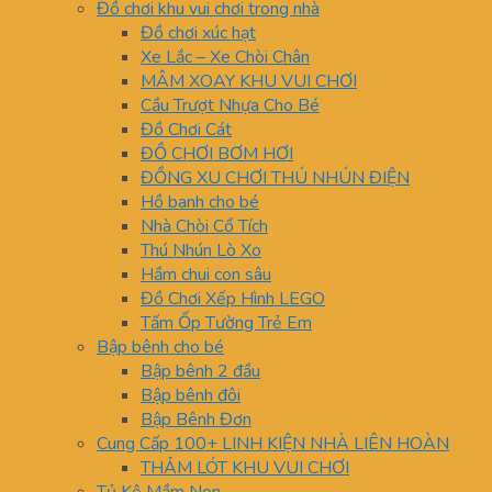
Đồ chơi khu vui chơi trong nhà
Đồ chơi xúc hạt
Xe Lắc – Xe Chòi Chân
MÂM XOAY KHU VUI CHƠI
Cầu Trượt Nhựa Cho Bé
Đồ Chơi Cát
ĐỒ CHƠI BƠM HƠI
ĐỒNG XU CHƠI THÚ NHÚN ĐIỆN
Hồ banh cho bé
Nhà Chòi Cổ Tích
Thú Nhún Lò Xo
Hầm chui con sâu
Đồ Chơi Xếp Hình LEGO
Tấm Ốp Tường Trẻ Em
Bập bênh cho bé
Bập bênh 2 đầu
Bập bênh đôi
Bập Bênh Đơn
Cung Cấp 100+ LINH KIỆN NHÀ LIÊN HOÀN
THẢM LÓT KHU VUI CHƠI