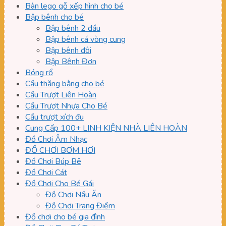
Bàn lego gỗ xếp hình cho bé
Bập bênh cho bé
Bập bênh 2 đầu
Bập bênh cá vòng cung
Bập bênh đôi
Bập Bênh Đơn
Bóng rổ
Cầu thăng bằng cho bé
Cầu Trượt Liên Hoàn
Cầu Trượt Nhựa Cho Bé
Cầu trượt xích đu
Cung Cấp 100+ LINH KIỆN NHÀ LIÊN HOÀN
Đồ Chơi Âm Nhạc
ĐỒ CHƠI BƠM HƠI
Đồ Chơi Búp Bê
Đồ Chơi Cát
Đồ Chơi Cho Bé Gái
Đồ Chơi Nấu Ăn
Đồ Chơi Trang Điểm
Đồ chơi cho bé gia đình