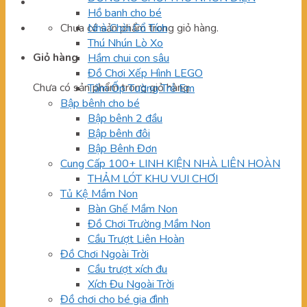
Hồ banh cho bé
Chưa có sản phẩm trong giỏ hàng.
Nhà Chòi Cổ Tích
Thú Nhún Lò Xo
Giỏ hàng
Hầm chui con sâu
Đồ Chơi Xếp Hình LEGO
Chưa có sản phẩm trong giỏ hàng.
Tấm Ốp Tường Trẻ Em
Bập bênh cho bé
Bập bênh 2 đầu
Bập bênh đôi
Bập Bênh Đơn
Cung Cấp 100+ LINH KIỆN NHÀ LIÊN HOÀN
THẢM LÓT KHU VUI CHƠI
Tủ Kệ Mầm Non
Bàn Ghế Mầm Non
Đồ Chơi Trường Mầm Non
Cầu Trượt Liên Hoàn
Đồ Chơi Ngoài Trời
Cầu trượt xích đu
Xích Đu Ngoài Trời
Đồ chơi cho bé gia đình