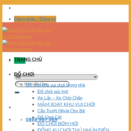
Skip
to
Đăng nhập / Đăng ký
content
TRANG CHỦ
Menu
ĐỒ CHƠI
Tìm
Đồ chơi khu vui chơi trong nhà
kiếm:
Đồ chơi xúc hạt
Xe Lắc – Xe Chòi Chân
MÂM XOAY KHU VUI CHƠI
Cầu Trượt Nhựa Cho Bé
Đồ Chơi Cát
0868 997 369
ĐỒ CHƠI BƠM HƠI
ĐỒNG XU CHƠI THÚ NHÚN ĐIỆN