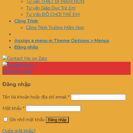
Tư vấn THIẾT BỊ MẦM NON
Tư vấn Giáo Dục Trẻ Em
Tư Vấn ĐỒ CHƠI TRẺ EM
Công Trình
Công Trình Trường Mầm Non
Assign a menu in Theme Options > Menus
Đăng nhập
0868997369
Đăng nhập
Tên tài khoản hoặc địa chỉ email
*
Mật khẩu
*
Ghi nhớ mật khẩu
Đăng nhập
Quên mật khẩu?