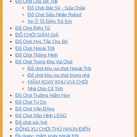
Đồ Chơi Cho Bé Trai
Đồ Chơi Bác Sỹ - Sữa Chữa
Đồ Chơi Siêu Nhân Robot
Xe Ô Tô Điện Trẻ Em
Đồ Chơi Điện Tử
ĐỒ CHƠI GIẢM GIÁ
Đồ Chơi Học Tập Cho Bé
Đồ Chơi Ngoài Trời
Đồ Chơi Thông Minh
Đồ Chơi Trong Khu Vui Chơi
Đồ chơi khu vui chơi Ngoài Trời
Đồ chơi khu vui chơi trong nhà
MÂM XOAY KHU VUI CHƠI
Nhà Chòi Cổ Tích
Đồ Chơi Trường Mầm Non
Đồ Chơi Tự Do
Đồ Chơi Vận Động
Đồ Chơi Xếp Hình LEGO
Đồ chơi xúc hạt
ĐỒNG XU CHƠI THÚ NHÚN ĐIỆN
Đu quay- mâm xoay ngoài trời