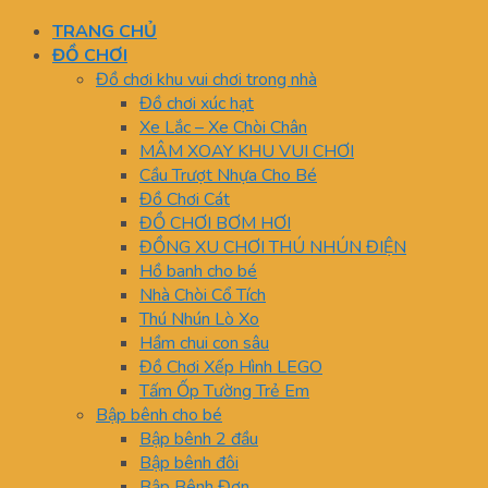
TRANG CHỦ
ĐỒ CHƠI
Đồ chơi khu vui chơi trong nhà
Đồ chơi xúc hạt
Xe Lắc – Xe Chòi Chân
MÂM XOAY KHU VUI CHƠI
Cầu Trượt Nhựa Cho Bé
Đồ Chơi Cát
ĐỒ CHƠI BƠM HƠI
ĐỒNG XU CHƠI THÚ NHÚN ĐIỆN
Hồ banh cho bé
Nhà Chòi Cổ Tích
Thú Nhún Lò Xo
Hầm chui con sâu
Đồ Chơi Xếp Hình LEGO
Tấm Ốp Tường Trẻ Em
Bập bênh cho bé
Bập bênh 2 đầu
Bập bênh đôi
Bập Bênh Đơn