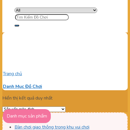
Tìm
kiếm:
Banh Nhựa Cho Bé Tập
Luyện
Trang chủ
/
Sản phẩm được gắn thẻ “Banh Nhựa Cho Bé Tập
Luyện”
Danh Mục Đồ Chơi
Hiển thị kết quả duy nhất
Danh mục sản phẩm
Bàn chơi giao thông trong khu vui chơi