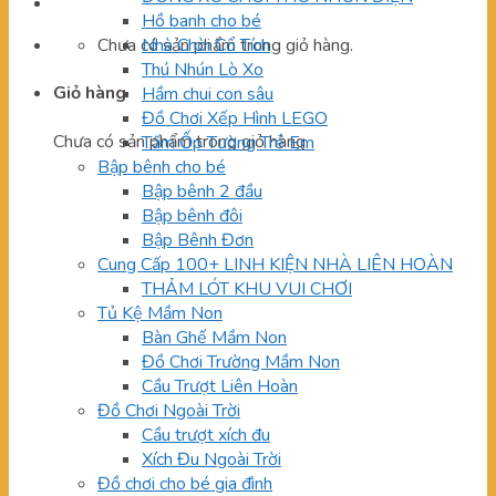
Hồ banh cho bé
Chưa có sản phẩm trong giỏ hàng.
Nhà Chòi Cổ Tích
Thú Nhún Lò Xo
Giỏ hàng
Hầm chui con sâu
Đồ Chơi Xếp Hình LEGO
Chưa có sản phẩm trong giỏ hàng.
Tấm Ốp Tường Trẻ Em
Bập bênh cho bé
Bập bênh 2 đầu
Bập bênh đôi
Bập Bênh Đơn
Cung Cấp 100+ LINH KIỆN NHÀ LIÊN HOÀN
THẢM LÓT KHU VUI CHƠI
Tủ Kệ Mầm Non
Bàn Ghế Mầm Non
Đồ Chơi Trường Mầm Non
Cầu Trượt Liên Hoàn
Đồ Chơi Ngoài Trời
Cầu trượt xích đu
Xích Đu Ngoài Trời
Đồ chơi cho bé gia đình