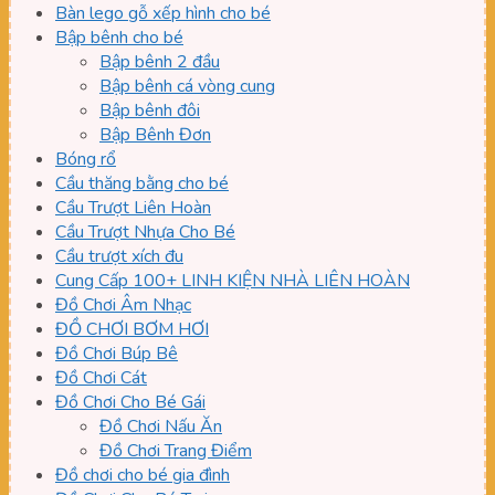
Bàn lego gỗ xếp hình cho bé
Bập bênh cho bé
Bập bênh 2 đầu
Bập bênh cá vòng cung
Bập bênh đôi
Bập Bênh Đơn
Bóng rổ
Cầu thăng bằng cho bé
Cầu Trượt Liên Hoàn
Cầu Trượt Nhựa Cho Bé
Cầu trượt xích đu
Cung Cấp 100+ LINH KIỆN NHÀ LIÊN HOÀN
Đồ Chơi Âm Nhạc
ĐỒ CHƠI BƠM HƠI
Đồ Chơi Búp Bê
Đồ Chơi Cát
Đồ Chơi Cho Bé Gái
Đồ Chơi Nấu Ăn
Đồ Chơi Trang Điểm
Đồ chơi cho bé gia đình