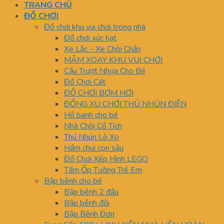
TRANG CHỦ
ĐỒ CHƠI
Đồ chơi khu vui chơi trong nhà
Đồ chơi xúc hạt
Xe Lắc – Xe Chòi Chân
MÂM XOAY KHU VUI CHƠI
Cầu Trượt Nhựa Cho Bé
Đồ Chơi Cát
ĐỒ CHƠI BƠM HƠI
ĐỒNG XU CHƠI THÚ NHÚN ĐIỆN
Hồ banh cho bé
Nhà Chòi Cổ Tích
Thú Nhún Lò Xo
Hầm chui con sâu
Đồ Chơi Xếp Hình LEGO
Tấm Ốp Tường Trẻ Em
Bập bênh cho bé
Bập bênh 2 đầu
Bập bênh đôi
Bập Bênh Đơn