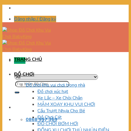
Skip
to
Đăng nhập / Đăng ký
content
TRANG CHỦ
Menu
ĐỒ CHƠI
Tìm
Đồ chơi khu vui chơi trong nhà
kiếm:
Đồ chơi xúc hạt
Xe Lắc – Xe Chòi Chân
MÂM XOAY KHU VUI CHƠI
Cầu Trượt Nhựa Cho Bé
Đồ Chơi Cát
0868 997 369
ĐỒ CHƠI BƠM HƠI
ĐỒNG XU CHƠI THÚ NHÚN ĐIỆN