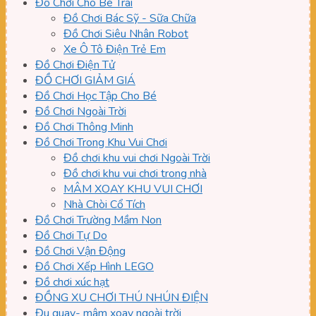
Đồ Chơi Cho Bé Trai
Đồ Chơi Bác Sỹ - Sữa Chữa
Đồ Chơi Siêu Nhân Robot
Xe Ô Tô Điện Trẻ Em
Đồ Chơi Điện Tử
ĐỒ CHƠI GIẢM GIÁ
Đồ Chơi Học Tập Cho Bé
Đồ Chơi Ngoài Trời
Đồ Chơi Thông Minh
Đồ Chơi Trong Khu Vui Chơi
Đồ chơi khu vui chơi Ngoài Trời
Đồ chơi khu vui chơi trong nhà
MÂM XOAY KHU VUI CHƠI
Nhà Chòi Cổ Tích
Đồ Chơi Trường Mầm Non
Đồ Chơi Tự Do
Đồ Chơi Vận Động
Đồ Chơi Xếp Hình LEGO
Đồ chơi xúc hạt
ĐỒNG XU CHƠI THÚ NHÚN ĐIỆN
Đu quay- mâm xoay ngoài trời