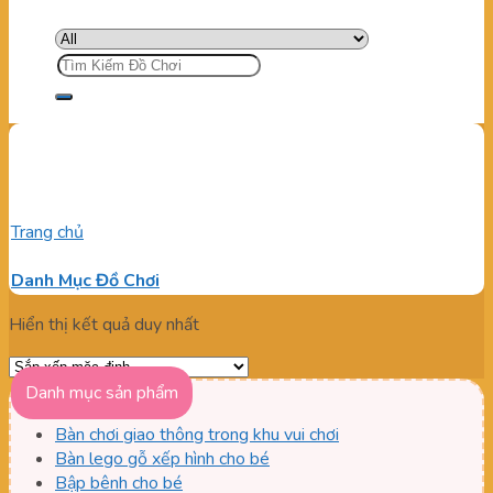
Tìm
kiếm:
Banh Nhựa Không Độc Hại
Trang chủ
/
Sản phẩm được gắn thẻ “Banh Nhựa Không Độc
Hại”
Danh Mục Đồ Chơi
Hiển thị kết quả duy nhất
Danh mục sản phẩm
Bàn chơi giao thông trong khu vui chơi
Bàn lego gỗ xếp hình cho bé
Bập bênh cho bé