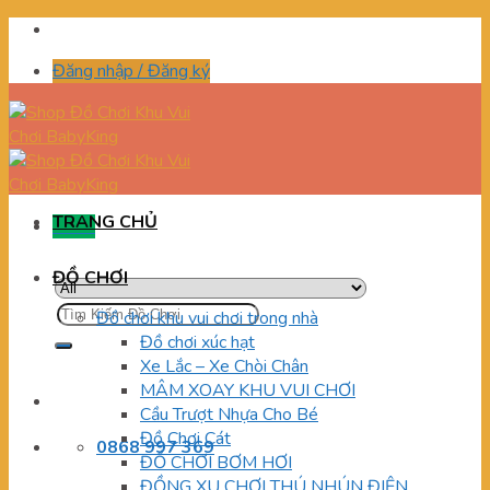
Skip
to
Đăng nhập / Đăng ký
content
TRANG CHỦ
Menu
ĐỒ CHƠI
Tìm
Đồ chơi khu vui chơi trong nhà
kiếm:
Đồ chơi xúc hạt
Xe Lắc – Xe Chòi Chân
MÂM XOAY KHU VUI CHƠI
Cầu Trượt Nhựa Cho Bé
Đồ Chơi Cát
0868 997 369
ĐỒ CHƠI BƠM HƠI
ĐỒNG XU CHƠI THÚ NHÚN ĐIỆN