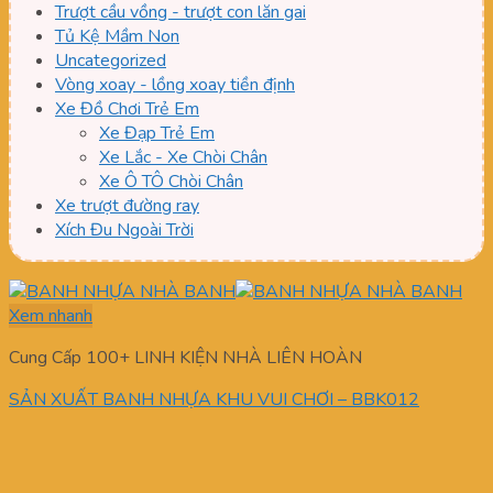
Trượt cầu vồng - trượt con lăn gai
Tủ Kệ Mầm Non
Uncategorized
Vòng xoay - lồng xoay tiền định
Xe Đồ Chơi Trẻ Em
Xe Đạp Trẻ Em
Xe Lắc - Xe Chòi Chân
Xe Ô TÔ Chòi Chân
Xe trượt đường ray
Xích Đu Ngoài Trời
Xem nhanh
Cung Cấp 100+ LINH KIỆN NHÀ LIÊN HOÀN
SẢN XUẤT BANH NHỰA KHU VUI CHƠI – BBK012