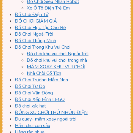
Đồ Chơi Siêu Nhân Robot
Xe Ô Tô Điện Trẻ Em
Đồ Chơi Điện Tử
ĐỒ CHƠI GIẢM GIÁ
Đồ Chơi Học Tập Cho Bé
Đồ Chơi Ngoài Trời
Đồ Chơi Thông Minh
Đồ Chơi Trong Khu Vui Chơi
Đồ chơi khu vui chơi Ngoài Trời
Đồ chơi khu vui chơi trong nhà
MÂM XOAY KHU VUI CHƠI
Nhà Chòi Cổ Tích
Đồ Chơi Trường Mầm Non
Đồ Chơi Tự Do
Đồ Chơi Vận Động
Đồ Chơi Xếp Hình LEGO
Đồ chơi xúc hạt
ĐỒNG XU CHƠI THÚ NHÚN ĐIỆN
Đu quay- mâm xoay ngoài trời
Hầm chui con sâu
Hàng rào nhựa