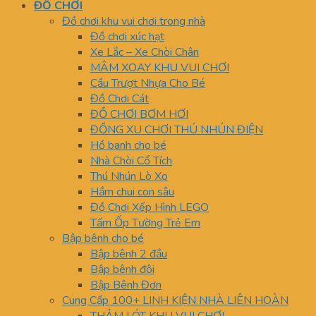
ĐỒ CHƠI
Đồ chơi khu vui chơi trong nhà
Đồ chơi xúc hạt
Xe Lắc – Xe Chòi Chân
MÂM XOAY KHU VUI CHƠI
Cầu Trượt Nhựa Cho Bé
Đồ Chơi Cát
ĐỒ CHƠI BƠM HƠI
ĐỒNG XU CHƠI THÚ NHÚN ĐIỆN
Hồ banh cho bé
Nhà Chòi Cổ Tích
Thú Nhún Lò Xo
Hầm chui con sâu
Đồ Chơi Xếp Hình LEGO
Tấm Ốp Tường Trẻ Em
Bập bênh cho bé
Bập bênh 2 đầu
Bập bênh đôi
Bập Bênh Đơn
Cung Cấp 100+ LINH KIỆN NHÀ LIÊN HOÀN