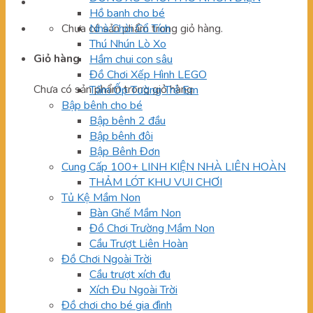
Hồ banh cho bé
Chưa có sản phẩm trong giỏ hàng.
Nhà Chòi Cổ Tích
Thú Nhún Lò Xo
Giỏ hàng
Hầm chui con sâu
Đồ Chơi Xếp Hình LEGO
Chưa có sản phẩm trong giỏ hàng.
Tấm Ốp Tường Trẻ Em
Bập bênh cho bé
Bập bênh 2 đầu
Bập bênh đôi
Bập Bênh Đơn
Cung Cấp 100+ LINH KIỆN NHÀ LIÊN HOÀN
THẢM LÓT KHU VUI CHƠI
Tủ Kệ Mầm Non
Bàn Ghế Mầm Non
Đồ Chơi Trường Mầm Non
Cầu Trượt Liên Hoàn
Đồ Chơi Ngoài Trời
Cầu trượt xích đu
Xích Đu Ngoài Trời
Đồ chơi cho bé gia đình