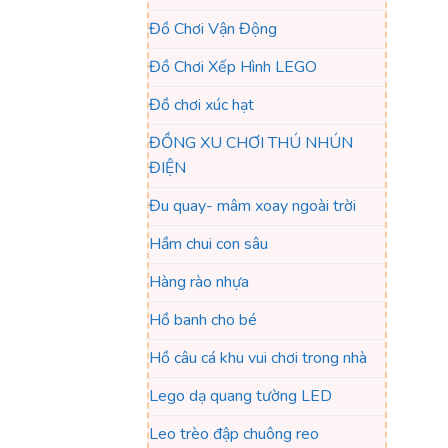
Đồ Chơi Vận Động
Đồ Chơi Xếp Hình LEGO
Đồ chơi xúc hạt
ĐỒNG XU CHƠI THÚ NHÚN
ĐIỆN
Đu quay- mâm xoay ngoài trời
Hầm chui con sâu
Hàng rào nhựa
Hồ banh cho bé
Hồ câu cá khu vui chơi trong nhà
Lego dạ quang tường LED
Leo trèo đập chuông reo