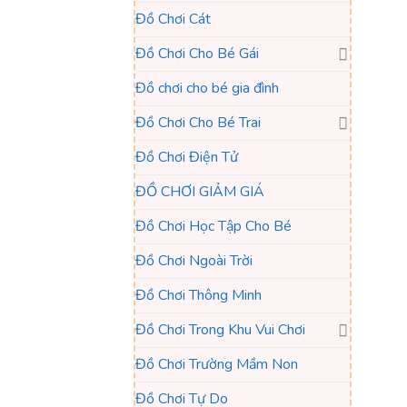
Đồ Chơi Cát
Đồ Chơi Cho Bé Gái
Đồ chơi cho bé gia đình
Đồ Chơi Cho Bé Trai
Đồ Chơi Điện Tử
ĐỒ CHƠI GIẢM GIÁ
Đồ Chơi Học Tập Cho Bé
Đồ Chơi Ngoài Trời
Đồ Chơi Thông Minh
Đồ Chơi Trong Khu Vui Chơi
Đồ Chơi Trường Mầm Non
Đồ Chơi Tự Do