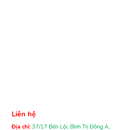
Liên hệ
Địa chỉ:
37/17 Bến Lội, Bình Trị Đông A,