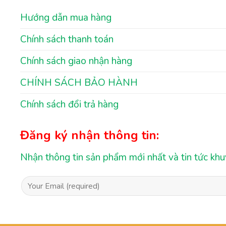
Hướng dẫn mua hàng
Chính sách thanh toán
Chính sách giao nhận hàng
CHÍNH SÁCH BẢO HÀNH
Chính sách đổi trả hàng
Đăng ký nhận thông tin:
Nhận thông tin sản phẩm mới nhất và tin tức kh