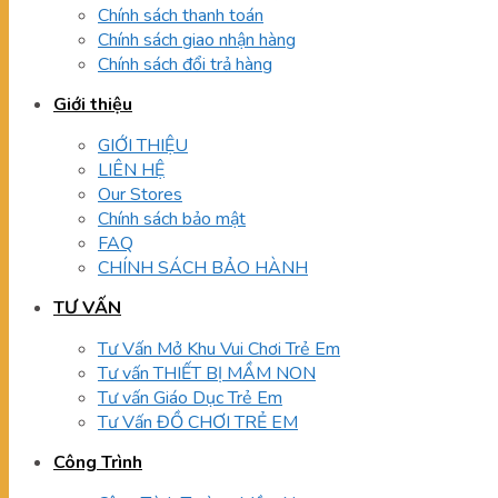
Chính sách thanh toán
Chính sách giao nhận hàng
Chính sách đổi trả hàng
Giới thiệu
GIỚI THIỆU
LIÊN HỆ
Our Stores
Chính sách bảo mật
FAQ
CHÍNH SÁCH BẢO HÀNH
TƯ VẤN
Tư Vấn Mở Khu Vui Chơi Trẻ Em
Tư vấn THIẾT BỊ MẦM NON
Tư vấn Giáo Dục Trẻ Em
Tư Vấn ĐỒ CHƠI TRẺ EM
Công Trình