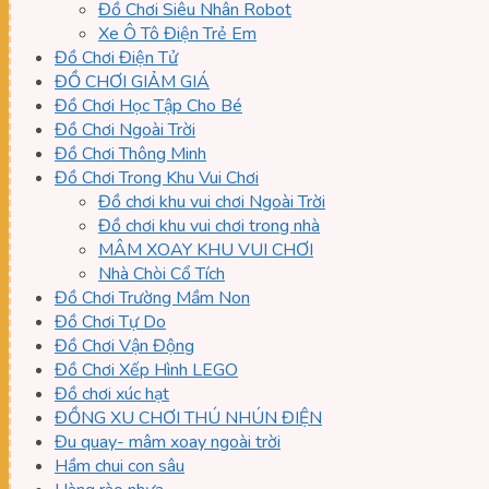
Đồ Chơi Siêu Nhân Robot
Xe Ô Tô Điện Trẻ Em
Đồ Chơi Điện Tử
ĐỒ CHƠI GIẢM GIÁ
Đồ Chơi Học Tập Cho Bé
Đồ Chơi Ngoài Trời
Đồ Chơi Thông Minh
Đồ Chơi Trong Khu Vui Chơi
Đồ chơi khu vui chơi Ngoài Trời
Đồ chơi khu vui chơi trong nhà
MÂM XOAY KHU VUI CHƠI
Nhà Chòi Cổ Tích
Đồ Chơi Trường Mầm Non
Đồ Chơi Tự Do
Đồ Chơi Vận Động
Đồ Chơi Xếp Hình LEGO
Đồ chơi xúc hạt
ĐỒNG XU CHƠI THÚ NHÚN ĐIỆN
Đu quay- mâm xoay ngoài trời
Hầm chui con sâu