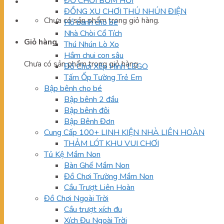
ĐỒ CHƠI BƠM HƠI
ĐỒNG XU CHƠI THÚ NHÚN ĐIỆN
Chưa có sản phẩm trong giỏ hàng.
Hồ banh cho bé
Nhà Chòi Cổ Tích
Giỏ hàng
Thú Nhún Lò Xo
Hầm chui con sâu
Chưa có sản phẩm trong giỏ hàng.
Đồ Chơi Xếp Hình LEGO
Tấm Ốp Tường Trẻ Em
Bập bênh cho bé
Bập bênh 2 đầu
Bập bênh đôi
Bập Bênh Đơn
Cung Cấp 100+ LINH KIỆN NHÀ LIÊN HOÀN
THẢM LÓT KHU VUI CHƠI
Tủ Kệ Mầm Non
Bàn Ghế Mầm Non
Đồ Chơi Trường Mầm Non
Cầu Trượt Liên Hoàn
Đồ Chơi Ngoài Trời
Cầu trượt xích đu
Xích Đu Ngoài Trời