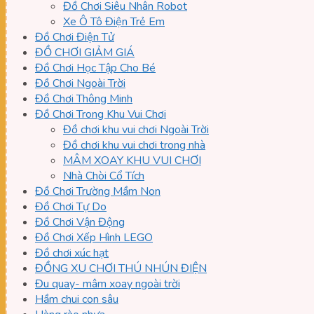
Đồ Chơi Siêu Nhân Robot
Xe Ô Tô Điện Trẻ Em
Đồ Chơi Điện Tử
ĐỒ CHƠI GIẢM GIÁ
Đồ Chơi Học Tập Cho Bé
Đồ Chơi Ngoài Trời
Đồ Chơi Thông Minh
Đồ Chơi Trong Khu Vui Chơi
Đồ chơi khu vui chơi Ngoài Trời
Đồ chơi khu vui chơi trong nhà
MÂM XOAY KHU VUI CHƠI
Nhà Chòi Cổ Tích
Đồ Chơi Trường Mầm Non
Đồ Chơi Tự Do
Đồ Chơi Vận Động
Đồ Chơi Xếp Hình LEGO
Đồ chơi xúc hạt
ĐỒNG XU CHƠI THÚ NHÚN ĐIỆN
Đu quay- mâm xoay ngoài trời
Hầm chui con sâu