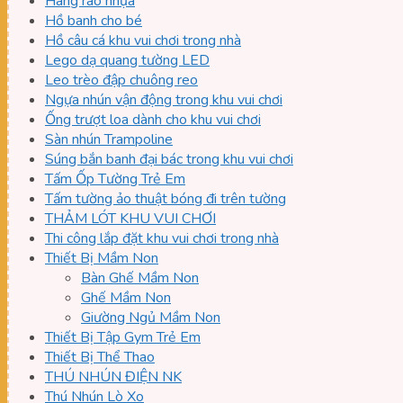
Hàng rào nhựa
Hồ banh cho bé
Hồ câu cá khu vui chơi trong nhà
Lego dạ quang tường LED
Leo trèo đập chuông reo
Ngựa nhún vận động trong khu vui chơi
Ống trượt loa dành cho khu vui chơi
Sàn nhún Trampoline
Súng bắn banh đại bác trong khu vui chơi
Tấm Ốp Tường Trẻ Em
Tấm tường ảo thuật bóng đi trên tường
THẢM LÓT KHU VUI CHƠI
Thi công lắp đặt khu vui chơi trong nhà
Thiết Bị Mầm Non
Bàn Ghế Mầm Non
Ghế Mầm Non
Giường Ngủ Mầm Non
Thiết Bị Tập Gym Trẻ Em
Thiết Bị Thể Thao
THÚ NHÚN ĐIỆN NK
Thú Nhún Lò Xo