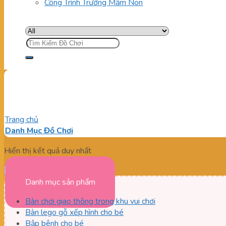
Công Trình Trường Mầm Non
Tìm
kiếm:
Banh Nhựa Tiêu Chuẩn
Trang chủ
/
Sản phẩm được gắn thẻ “Banh Nhựa Tiêu Chuẩn”
Danh Mục Đồ Chơi
Hiển thị kết quả duy nhất
Danh mục sản phẩm
Bàn chơi giao thông trong khu vui chơi
Bàn lego gỗ xếp hình cho bé
Bập bênh cho bé