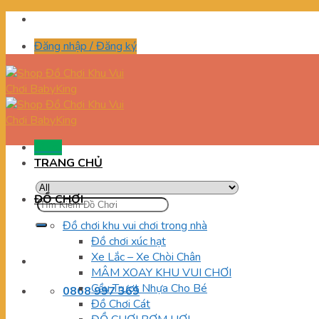
Skip
to
Đăng nhập / Đăng ký
content
Menu
TRANG CHỦ
ĐỒ CHƠI
Tìm
kiếm:
Đồ chơi khu vui chơi trong nhà
Đồ chơi xúc hạt
Xe Lắc – Xe Chòi Chân
MÂM XOAY KHU VUI CHƠI
Cầu Trượt Nhựa Cho Bé
0868 997 369
Đồ Chơi Cát