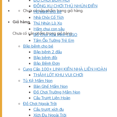
ĐỒ CHƠI BƠM HƠI
ĐỒNG XU CHƠI THÚ NHÚN ĐIỆN
Chưa có sản phẩm trong giỏ hàng.
Hồ banh cho bé
Nhà Chòi Cổ Tích
Giỏ hàng
Thú Nhún Lò Xo
Hầm chui con sâu
Chưa có sản phẩm trong giỏ hàng.
Đồ Chơi Xếp Hình LEGO
Tấm Ốp Tường Trẻ Em
Bập bênh cho bé
Bập bênh 2 đầu
Bập bênh đôi
Bập Bênh Đơn
Cung Cấp 100+ LINH KIỆN NHÀ LIÊN HOÀN
THẢM LÓT KHU VUI CHƠI
Tủ Kệ Mầm Non
Bàn Ghế Mầm Non
Đồ Chơi Trường Mầm Non
Cầu Trượt Liên Hoàn
Đồ Chơi Ngoài Trời
Cầu trượt xích đu
Xích Đu Ngoài Trời