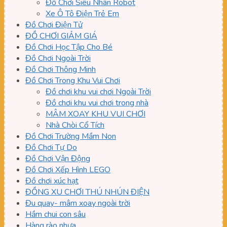
Đồ Chơi Siêu Nhân Robot
Xe Ô Tô Điện Trẻ Em
Đồ Chơi Điện Tử
ĐỒ CHƠI GIẢM GIÁ
Đồ Chơi Học Tập Cho Bé
Đồ Chơi Ngoài Trời
Đồ Chơi Thông Minh
Đồ Chơi Trong Khu Vui Chơi
Đồ chơi khu vui chơi Ngoài Trời
Đồ chơi khu vui chơi trong nhà
MÂM XOAY KHU VUI CHƠI
Nhà Chòi Cổ Tích
Đồ Chơi Trường Mầm Non
Đồ Chơi Tự Do
Đồ Chơi Vận Động
Đồ Chơi Xếp Hình LEGO
Đồ chơi xúc hạt
ĐỒNG XU CHƠI THÚ NHÚN ĐIỆN
Đu quay- mâm xoay ngoài trời
Hầm chui con sâu
Hàng rào nhựa