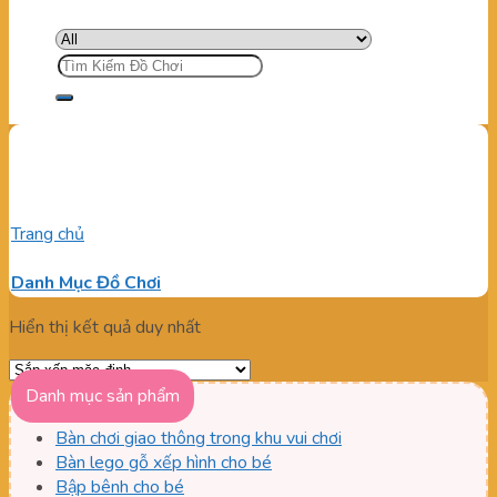
Tìm
kiếm:
báo giá mẫu trượt cầu vồng
Trang chủ
/
Sản phẩm được gắn thẻ “báo giá mẫu trượt cầu
vồng”
Danh Mục Đồ Chơi
Hiển thị kết quả duy nhất
Danh mục sản phẩm
Bàn chơi giao thông trong khu vui chơi
Bàn lego gỗ xếp hình cho bé
Bập bênh cho bé