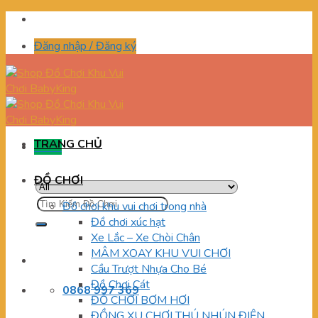
Skip
to
Đăng nhập / Đăng ký
content
TRANG CHỦ
Menu
ĐỒ CHƠI
Tìm
Đồ chơi khu vui chơi trong nhà
kiếm:
Đồ chơi xúc hạt
Xe Lắc – Xe Chòi Chân
MÂM XOAY KHU VUI CHƠI
Cầu Trượt Nhựa Cho Bé
Đồ Chơi Cát
0868 997 369
ĐỒ CHƠI BƠM HƠI
ĐỒNG XU CHƠI THÚ NHÚN ĐIỆN