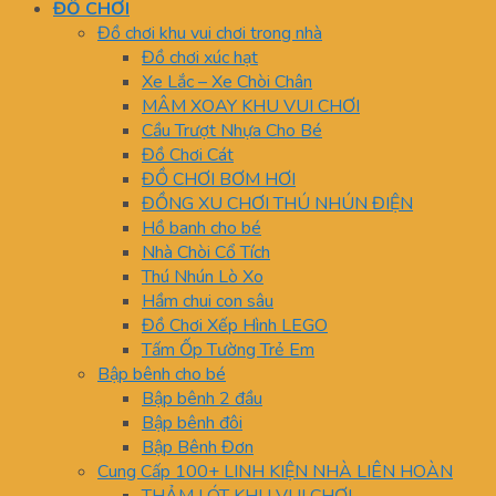
ĐỒ CHƠI
Đồ chơi khu vui chơi trong nhà
Đồ chơi xúc hạt
Xe Lắc – Xe Chòi Chân
MÂM XOAY KHU VUI CHƠI
Cầu Trượt Nhựa Cho Bé
Đồ Chơi Cát
ĐỒ CHƠI BƠM HƠI
ĐỒNG XU CHƠI THÚ NHÚN ĐIỆN
Hồ banh cho bé
Nhà Chòi Cổ Tích
Thú Nhún Lò Xo
Hầm chui con sâu
Đồ Chơi Xếp Hình LEGO
Tấm Ốp Tường Trẻ Em
Bập bênh cho bé
Bập bênh 2 đầu
Bập bênh đôi
Bập Bênh Đơn
Cung Cấp 100+ LINH KIỆN NHÀ LIÊN HOÀN