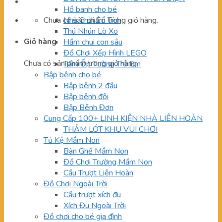
Hồ banh cho bé
Chưa có sản phẩm trong giỏ hàng.
Nhà Chòi Cổ Tích
Thú Nhún Lò Xo
Giỏ hàng
Hầm chui con sâu
Đồ Chơi Xếp Hình LEGO
Chưa có sản phẩm trong giỏ hàng.
Tấm Ốp Tường Trẻ Em
Bập bênh cho bé
Bập bênh 2 đầu
Bập bênh đôi
Bập Bênh Đơn
Cung Cấp 100+ LINH KIỆN NHÀ LIÊN HOÀN
THẢM LÓT KHU VUI CHƠI
Tủ Kệ Mầm Non
Bàn Ghế Mầm Non
Đồ Chơi Trường Mầm Non
Cầu Trượt Liên Hoàn
Đồ Chơi Ngoài Trời
Cầu trượt xích đu
Xích Đu Ngoài Trời
Đồ chơi cho bé gia đình