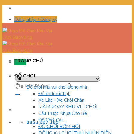
Skip
to
Đăng nhập / Đăng ký
content
TRANG CHỦ
Menu
ĐỒ CHƠI
Tìm
Đồ chơi khu vui chơi trong nhà
kiếm:
Đồ chơi xúc hạt
Xe Lắc – Xe Chòi Chân
MÂM XOAY KHU VUI CHƠI
Cầu Trượt Nhựa Cho Bé
Đồ Chơi Cát
0868 997 369
ĐỒ CHƠI BƠM HƠI
ĐỒNG XU CHƠI THÚ NHÚN ĐIỆN