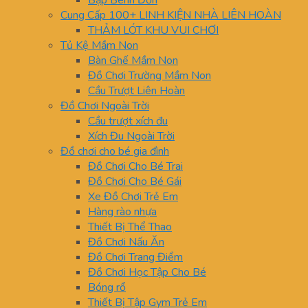
Bập Bênh Đơn
Cung Cấp 100+ LINH KIỆN NHÀ LIÊN HOÀN
THẢM LÓT KHU VUI CHƠI
Tủ Kệ Mầm Non
Bàn Ghế Mầm Non
Đồ Chơi Trường Mầm Non
Cầu Trượt Liên Hoàn
Đồ Chơi Ngoài Trời
Cầu trượt xích đu
Xích Đu Ngoài Trời
Đồ chơi cho bé gia đình
Đồ Chơi Cho Bé Trai
Đồ Chơi Cho Bé Gái
Xe Đồ Chơi Trẻ Em
Hàng rào nhựa
Thiết Bị Thể Thao
Đồ Chơi Nấu Ăn
Đồ Chơi Trang Điểm
Đồ Chơi Học Tập Cho Bé
Bóng rổ
Thiết Bị Tập Gym Trẻ Em