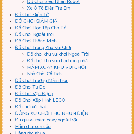
Đồ Chơi Siêu Nhân Robot
Xe Ô Tô Điện Trẻ Em
Đồ Chơi Điện Tử
ĐỒ CHƠI GIẢM GIÁ
Đồ Chơi Học Tập Cho Bé
Đồ Chơi Ngoài Trời
Đồ Chơi Thông Minh
Đồ Chơi Trong Khu Vui Chơi
Đồ chơi khu vui chơi Ngoài Trời
Đồ chơi khu vui chơi trong nhà
MÂM XOAY KHU VUI CHƠI
Nhà Chòi Cổ Tích
Đồ Chơi Trường Mầm Non
Đồ Chơi Tự Do
Đồ Chơi Vận Động
Đồ Chơi Xếp Hình LEGO
Đồ chơi xúc hạt
ĐỒNG XU CHƠI THÚ NHÚN ĐIỆN
Đu quay- mâm xoay ngoài trời
Hầm chui con sâu
Hàng rào nhựa