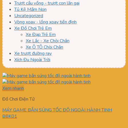
Trượt cầu vồng - trượt con lăn gai
Tủ Kệ Mầm Non
Uncategorized
Vòng xoay - lồng xoay tiền định
Xe Đồ Chơi Trẻ Em
Xe Đạp Trẻ Em
Xe Lắc - Xe Chòi Chân
Xe Ô TÔ Chòi Chân
Xe trượt đường ray
Xích Đu Ngoài Trời
Xem nhanh
Đồ Chơi Điện Tử
MÁY GAME BẮN SÚNG TỐC ĐỘ NGOÀI HÀNH TINH
BBK01