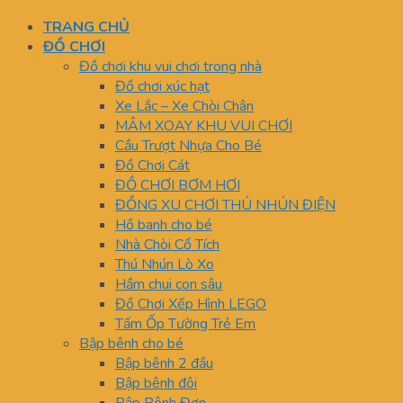
TRANG CHỦ
ĐỒ CHƠI
Đồ chơi khu vui chơi trong nhà
Đồ chơi xúc hạt
Xe Lắc – Xe Chòi Chân
MÂM XOAY KHU VUI CHƠI
Cầu Trượt Nhựa Cho Bé
Đồ Chơi Cát
ĐỒ CHƠI BƠM HƠI
ĐỒNG XU CHƠI THÚ NHÚN ĐIỆN
Hồ banh cho bé
Nhà Chòi Cổ Tích
Thú Nhún Lò Xo
Hầm chui con sâu
Đồ Chơi Xếp Hình LEGO
Tấm Ốp Tường Trẻ Em
Bập bênh cho bé
Bập bênh 2 đầu
Bập bênh đôi