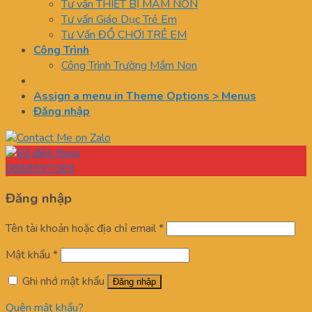
Tư vấn THIẾT BỊ MẦM NON
Tư vấn Giáo Dục Trẻ Em
Tư Vấn ĐỒ CHƠI TRẺ EM
Công Trình
Công Trình Trường Mầm Non
Assign a menu in Theme Options > Menus
Đăng nhập
0868997369
Đăng nhập
Tên tài khoản hoặc địa chỉ email
*
Mật khẩu
*
Ghi nhớ mật khẩu
Đăng nhập
Quên mật khẩu?