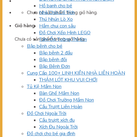
Hồ banh cho bé
Chưa có sản phẩm trong giỏ hàng.
Nhà Chòi Cổ Tích
Thú Nhún Lò Xo
Giỏ hàng
Hầm chui con sâu
Đồ Chơi Xếp Hình LEGO
Chưa có sản phẩm trong giỏ hàng.
Tấm Ốp Tường Trẻ Em
Bập bênh cho bé
Bập bênh 2 đầu
Bập bênh đôi
Bập Bênh Đơn
Cung Cấp 100+ LINH KIỆN NHÀ LIÊN HOÀN
THẢM LÓT KHU VUI CHƠI
Tủ Kệ Mầm Non
Bàn Ghế Mầm Non
Đồ Chơi Trường Mầm Non
Cầu Trượt Liên Hoàn
Đồ Chơi Ngoài Trời
Cầu trượt xích đu
Xích Đu Ngoài Trời
Đồ chơi cho bé gia đình