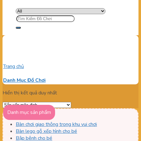
Tìm
kiếm:
Báo giá máy game bắn súng
Trang chủ
/
Sản phẩm được gắn thẻ “Báo giá máy game bắn
súng”
Danh Mục Đồ Chơi
Hiển thị kết quả duy nhất
Danh mục sản phẩm
Bàn chơi giao thông trong khu vui chơi
Bàn lego gỗ xếp hình cho bé
Bập bênh cho bé