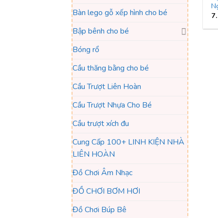
Ng
Bàn lego gỗ xếp hình cho bé
7
Bập bênh cho bé
Bóng rổ
Cầu thăng bằng cho bé
Cầu Trượt Liên Hoàn
Cầu Trượt Nhựa Cho Bé
Cầu trượt xích đu
Cung Cấp 100+ LINH KIỆN NHÀ
LIÊN HOÀN
Đồ Chơi Âm Nhạc
ĐỒ CHƠI BƠM HƠI
Đồ Chơi Búp Bê