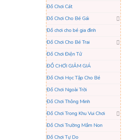
Đồ Chơi Cát
Đồ Chơi Cho Bé Gái
Đồ chơi cho bé gia đình
Đồ Chơi Cho Bé Trai
Đồ Chơi Điện Tử
ĐỒ CHƠI GIẢM GIÁ
Đồ Chơi Học Tập Cho Bé
Đồ Chơi Ngoài Trời
Đồ Chơi Thông Minh
Đồ Chơi Trong Khu Vui Chơi
Đồ Chơi Trường Mầm Non
Đồ Chơi Tự Do