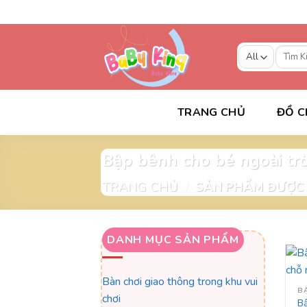
Skip
to
content
Tìm
kiếm:
TRANG CHỦ
ĐỒ C
Bập bênh cho bé ngoài trờ
TRANG CHỦ
/
SẢN PHẨM ĐƯỢC G
DANH MỤC SẢN PHẨM
Bàn chơi giao thông trong khu vui
B
chơi
B