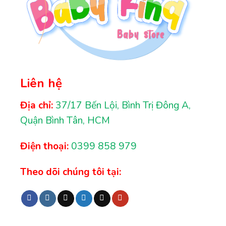
Liên hệ
Địa chỉ:
37/17 Bến Lội, Bình Trị Đông A,
Quận Bình Tân, HCM
Điện thoại:
0399 858 979
Theo dõi chúng tôi tại: