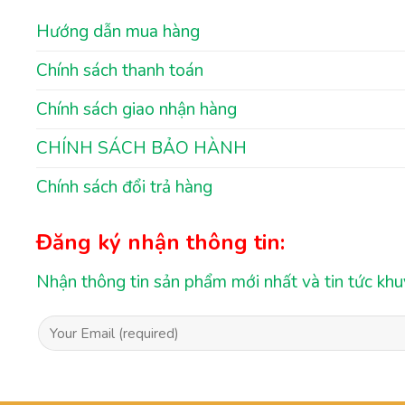
Hướng dẫn mua hàng
Chính sách thanh toán
Chính sách giao nhận hàng
CHÍNH SÁCH BẢO HÀNH
Chính sách đổi trả hàng
Đăng ký nhận thông tin:
Nhận thông tin sản phẩm mới nhất và tin tức kh