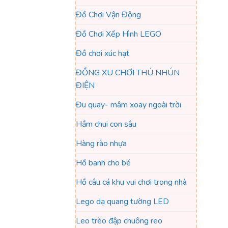
Đồ Chơi Vận Động
Đồ Chơi Xếp Hình LEGO
Đồ chơi xúc hạt
ĐỒNG XU CHƠI THÚ NHÚN
ĐIỆN
Đu quay- mâm xoay ngoài trời
Hầm chui con sâu
Hàng rào nhựa
Hồ banh cho bé
Hồ câu cá khu vui chơi trong nhà
Lego dạ quang tường LED
Leo trèo đập chuông reo