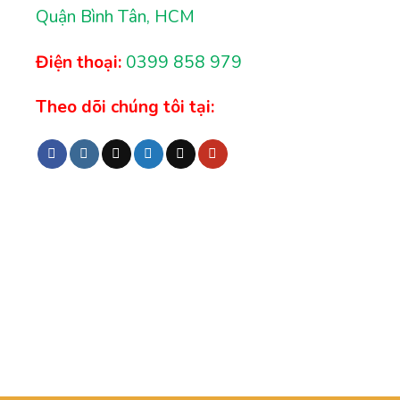
Quận Bình Tân, HCM
Điện thoại:
0399 858 979
Theo dõi chúng tôi tại: