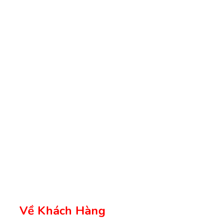
Về Khách Hàng