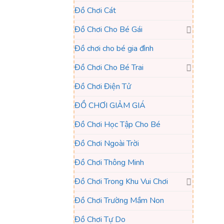
Đồ Chơi Cát
Đồ Chơi Cho Bé Gái
Đồ chơi cho bé gia đình
Đồ Chơi Cho Bé Trai
Đồ Chơi Điện Tử
ĐỒ CHƠI GIẢM GIÁ
Đồ Chơi Học Tập Cho Bé
Đồ Chơi Ngoài Trời
Đồ Chơi Thông Minh
Đồ Chơi Trong Khu Vui Chơi
Đồ Chơi Trường Mầm Non
Đồ Chơi Tự Do