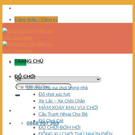
Skip
to
Đăng nhập / Đăng ký
content
TRANG CHỦ
Menu
ĐỒ CHƠI
Tìm
Đồ chơi khu vui chơi trong nhà
kiếm:
Đồ chơi xúc hạt
Xe Lắc – Xe Chòi Chân
MÂM XOAY KHU VUI CHƠI
Cầu Trượt Nhựa Cho Bé
Đồ Chơi Cát
0868 997 369
ĐỒ CHƠI BƠM HƠI
ĐỒNG XU CHƠI THÚ NHÚN ĐIỆN