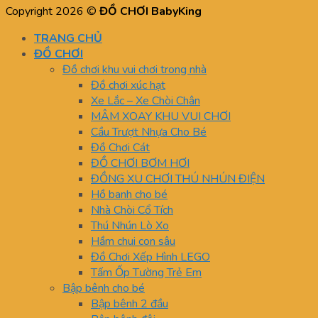
Copyright 2026 ©
ĐỒ CHƠI BabyKing
TRANG CHỦ
ĐỒ CHƠI
Đồ chơi khu vui chơi trong nhà
Đồ chơi xúc hạt
Xe Lắc – Xe Chòi Chân
MÂM XOAY KHU VUI CHƠI
Cầu Trượt Nhựa Cho Bé
Đồ Chơi Cát
ĐỒ CHƠI BƠM HƠI
ĐỒNG XU CHƠI THÚ NHÚN ĐIỆN
Hồ banh cho bé
Nhà Chòi Cổ Tích
Thú Nhún Lò Xo
Hầm chui con sâu
Đồ Chơi Xếp Hình LEGO
Tấm Ốp Tường Trẻ Em
Bập bênh cho bé
Bập bênh 2 đầu