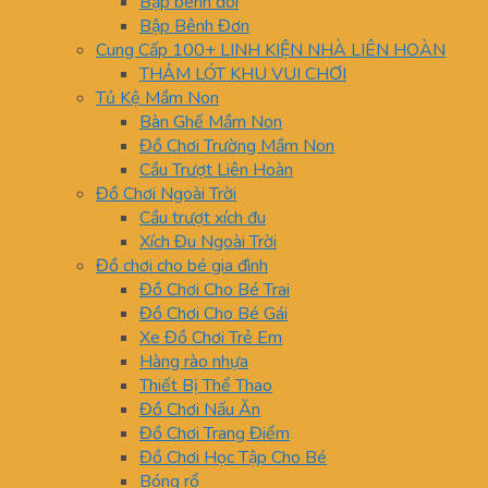
Bập bênh đôi
Bập Bênh Đơn
Cung Cấp 100+ LINH KIỆN NHÀ LIÊN HOÀN
THẢM LÓT KHU VUI CHƠI
Tủ Kệ Mầm Non
Bàn Ghế Mầm Non
Đồ Chơi Trường Mầm Non
Cầu Trượt Liên Hoàn
Đồ Chơi Ngoài Trời
Cầu trượt xích đu
Xích Đu Ngoài Trời
Đồ chơi cho bé gia đình
Đồ Chơi Cho Bé Trai
Đồ Chơi Cho Bé Gái
Xe Đồ Chơi Trẻ Em
Hàng rào nhựa
Thiết Bị Thể Thao
Đồ Chơi Nấu Ăn
Đồ Chơi Trang Điểm
Đồ Chơi Học Tập Cho Bé
Bóng rổ