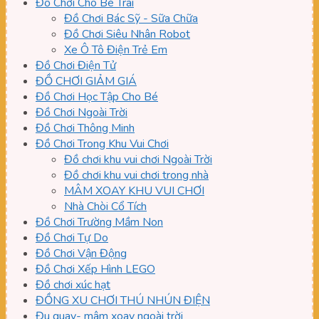
Đồ Chơi Cho Bé Trai
Đồ Chơi Bác Sỹ - Sữa Chữa
Đồ Chơi Siêu Nhân Robot
Xe Ô Tô Điện Trẻ Em
Đồ Chơi Điện Tử
ĐỒ CHƠI GIẢM GIÁ
Đồ Chơi Học Tập Cho Bé
Đồ Chơi Ngoài Trời
Đồ Chơi Thông Minh
Đồ Chơi Trong Khu Vui Chơi
Đồ chơi khu vui chơi Ngoài Trời
Đồ chơi khu vui chơi trong nhà
MÂM XOAY KHU VUI CHƠI
Nhà Chòi Cổ Tích
Đồ Chơi Trường Mầm Non
Đồ Chơi Tự Do
Đồ Chơi Vận Động
Đồ Chơi Xếp Hình LEGO
Đồ chơi xúc hạt
ĐỒNG XU CHƠI THÚ NHÚN ĐIỆN
Đu quay- mâm xoay ngoài trời