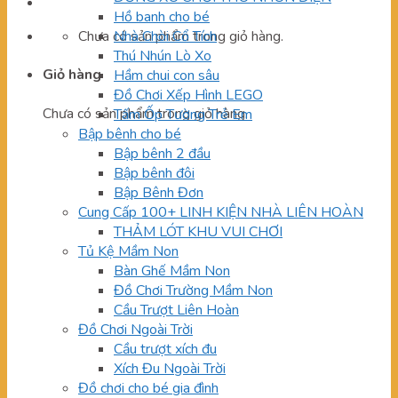
Hồ banh cho bé
Chưa có sản phẩm trong giỏ hàng.
Nhà Chòi Cổ Tích
Thú Nhún Lò Xo
Giỏ hàng
Hầm chui con sâu
Đồ Chơi Xếp Hình LEGO
Chưa có sản phẩm trong giỏ hàng.
Tấm Ốp Tường Trẻ Em
Bập bênh cho bé
Bập bênh 2 đầu
Bập bênh đôi
Bập Bênh Đơn
Cung Cấp 100+ LINH KIỆN NHÀ LIÊN HOÀN
THẢM LÓT KHU VUI CHƠI
Tủ Kệ Mầm Non
Bàn Ghế Mầm Non
Đồ Chơi Trường Mầm Non
Cầu Trượt Liên Hoàn
Đồ Chơi Ngoài Trời
Cầu trượt xích đu
Xích Đu Ngoài Trời
Đồ chơi cho bé gia đình