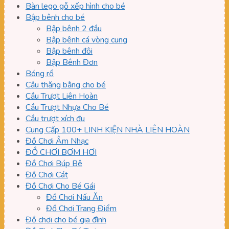
Bàn lego gỗ xếp hình cho bé
Bập bênh cho bé
Bập bênh 2 đầu
Bập bênh cá vòng cung
Bập bênh đôi
Bập Bênh Đơn
Bóng rổ
Cầu thăng bằng cho bé
Cầu Trượt Liên Hoàn
Cầu Trượt Nhựa Cho Bé
Cầu trượt xích đu
Cung Cấp 100+ LINH KIỆN NHÀ LIÊN HOÀN
Đồ Chơi Âm Nhạc
ĐỒ CHƠI BƠM HƠI
Đồ Chơi Búp Bê
Đồ Chơi Cát
Đồ Chơi Cho Bé Gái
Đồ Chơi Nấu Ăn
Đồ Chơi Trang Điểm
Đồ chơi cho bé gia đình