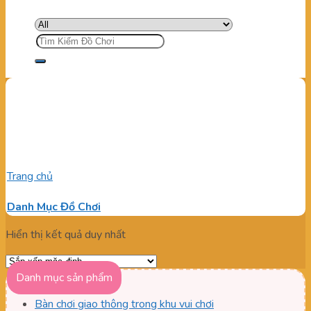
Tìm
kiếm:
Bập bênh ngoài giá bao
nhiêu
Trang chủ
/
Sản phẩm được gắn thẻ “Bập bênh ngoài giá bao
nhiêu”
Danh Mục Đồ Chơi
Hiển thị kết quả duy nhất
Danh mục sản phẩm
Bàn chơi giao thông trong khu vui chơi