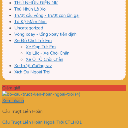
THÚ NHÚN ĐIỆN NK
Thú Nhún Lò Xo
Trượt cầu vồng - trượt con lăn gai
Tủ Kệ Mầm Non
Uncategorized
Vòng xoay - lồng xoay tiền định
Xe Đồ Chơi Trẻ Em
Xe Đạp Trẻ Em
Xe Lắc - Xe Chòi Chân
Xe Ô TÔ Chòi Chân
Xe trượt đường ray
Xích Đu Ngoài Trời
Giảm giá!
Xem nhanh
Cầu Trượt Liên Hoàn
Cầu Trượt Liên Hoàn Ngoài Trời CTLH01