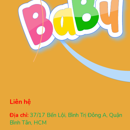
Liên hệ
Địa chỉ:
37/17 Bến Lội, Bình Trị Đông A, Quận
Bình Tân, HCM