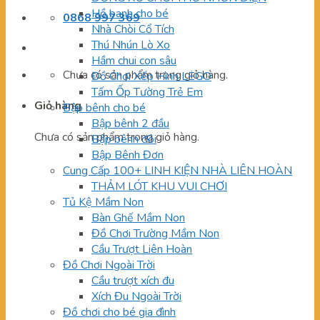
Hồ banh cho bé
0868 997 369
Nhà Chòi Cổ Tích
Thú Nhún Lò Xo
Hầm chui con sâu
Chưa có sản phẩm trong giỏ hàng.
Đồ Chơi Xếp Hình LEGO
Tấm Ốp Tường Trẻ Em
Giỏ hàng
Bập bênh cho bé
Bập bênh 2 đầu
Chưa có sản phẩm trong giỏ hàng.
Bập bênh đôi
Bập Bênh Đơn
Cung Cấp 100+ LINH KIỆN NHÀ LIÊN HOÀN
THẢM LÓT KHU VUI CHƠI
Tủ Kệ Mầm Non
Bàn Ghế Mầm Non
Đồ Chơi Trường Mầm Non
Cầu Trượt Liên Hoàn
Đồ Chơi Ngoài Trời
Cầu trượt xích đu
Xích Đu Ngoài Trời
Đồ chơi cho bé gia đình