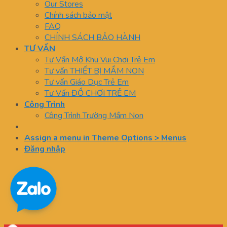
Our Stores
Chính sách bảo mật
FAQ
CHÍNH SÁCH BẢO HÀNH
TƯ VẤN
Tư Vấn Mở Khu Vui Chơi Trẻ Em
Tư vấn THIẾT BỊ MẦM NON
Tư vấn Giáo Dục Trẻ Em
Tư Vấn ĐỒ CHƠI TRẺ EM
Công Trình
Công Trình Trường Mầm Non
Assign a menu in Theme Options > Menus
Đăng nhập