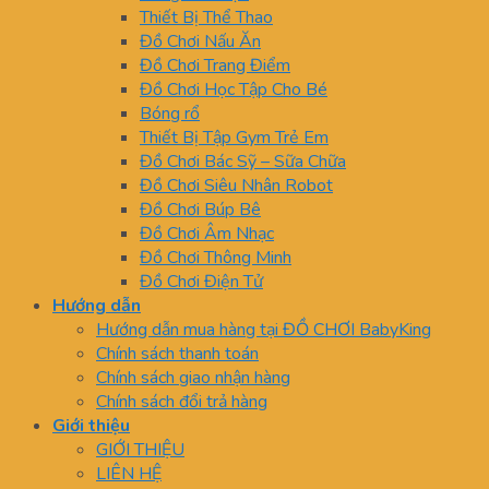
Thiết Bị Thể Thao
Đồ Chơi Nấu Ăn
Đồ Chơi Trang Điểm
Đồ Chơi Học Tập Cho Bé
Bóng rổ
Thiết Bị Tập Gym Trẻ Em
Đồ Chơi Bác Sỹ – Sữa Chữa
Đồ Chơi Siêu Nhân Robot
Đồ Chơi Búp Bê
Đồ Chơi Âm Nhạc
Đồ Chơi Thông Minh
Đồ Chơi Điện Tử
Hướng dẫn
Hướng dẫn mua hàng tại ĐỒ CHƠI BabyKing
Chính sách thanh toán
Chính sách giao nhận hàng
Chính sách đổi trả hàng
Giới thiệu
GIỚI THIỆU
LIÊN HỆ