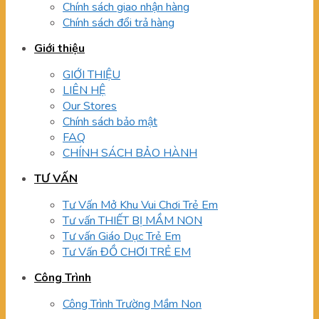
Chính sách giao nhận hàng
Chính sách đổi trả hàng
Giới thiệu
GIỚI THIỆU
LIÊN HỆ
Our Stores
Chính sách bảo mật
FAQ
CHÍNH SÁCH BẢO HÀNH
TƯ VẤN
Tư Vấn Mở Khu Vui Chơi Trẻ Em
Tư vấn THIẾT BỊ MẦM NON
Tư vấn Giáo Dục Trẻ Em
Tư Vấn ĐỒ CHƠI TRẺ EM
Công Trình
Công Trình Trường Mầm Non