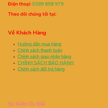
Điện thoại:
0399 858 979
Theo dõi chúng tôi tại:
Về Khách Hàng
Hướng dẫn mua hàng
Chính sách thanh toán
Chính sách giao nhận hàng
CHÍNH SÁCH BẢO HÀNH
Chính sách đổi trả hàng
Sự Kiện Ưu Đãi