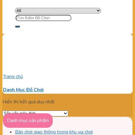
Tìm
kiếm:
Bộ cầu trượt liên hoàn ngoài
trời
Trang chủ
/
Sản phẩm được gắn thẻ “Bộ cầu trượt liên hoàn
ngoài trời”
Danh Mục Đồ Chơi
Hiển thị kết quả duy nhất
Danh mục sản phẩm
Bàn chơi giao thông trong khu vui chơi