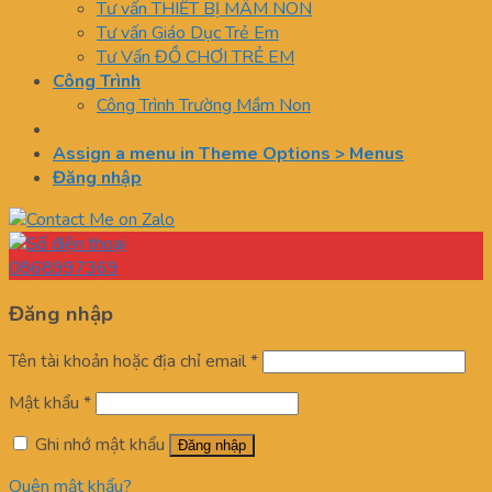
Tư vấn THIẾT BỊ MẦM NON
Tư vấn Giáo Dục Trẻ Em
Tư Vấn ĐỒ CHƠI TRẺ EM
Công Trình
Công Trình Trường Mầm Non
Assign a menu in Theme Options > Menus
Đăng nhập
0868997369
Đăng nhập
Tên tài khoản hoặc địa chỉ email
*
Mật khẩu
*
Ghi nhớ mật khẩu
Đăng nhập
Quên mật khẩu?