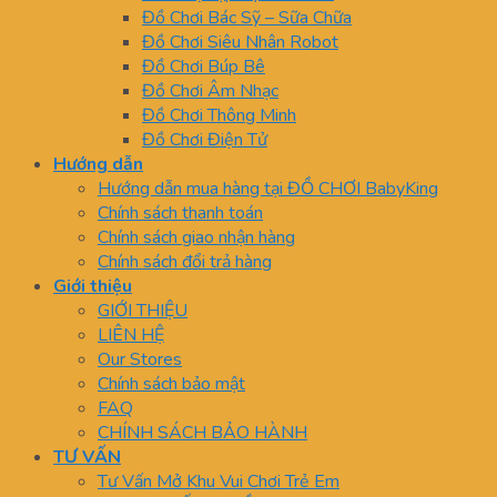
Đồ Chơi Bác Sỹ – Sữa Chữa
Đồ Chơi Siêu Nhân Robot
Đồ Chơi Búp Bê
Đồ Chơi Âm Nhạc
Đồ Chơi Thông Minh
Đồ Chơi Điện Tử
Hướng dẫn
Hướng dẫn mua hàng tại ĐỒ CHƠI BabyKing
Chính sách thanh toán
Chính sách giao nhận hàng
Chính sách đổi trả hàng
Giới thiệu
GIỚI THIỆU
LIÊN HỆ
Our Stores
Chính sách bảo mật
FAQ
CHÍNH SÁCH BẢO HÀNH
TƯ VẤN
Tư Vấn Mở Khu Vui Chơi Trẻ Em