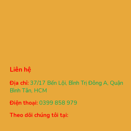
Liên hệ
Địa chỉ:
37/17 Bến Lội, Bình Trị Đông A, Quận
Bình Tân, HCM
Điện thoại:
0399 858 979
Theo dõi chúng tôi tại: