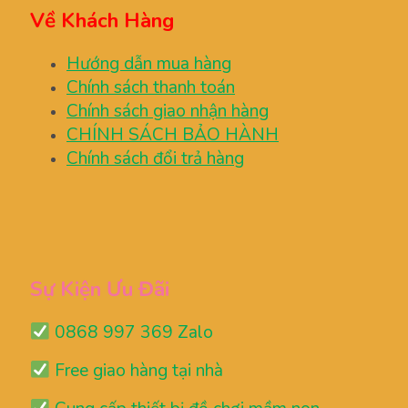
Về Khách Hàng
Hướng dẫn mua hàng
Chính sách thanh toán
Chính sách giao nhận hàng
CHÍNH SÁCH BẢO HÀNH
Chính sách đổi trả hàng
Sự Kiện Ưu Đãi
0868 997 369 Zalo
Free giao hàng tại nhà