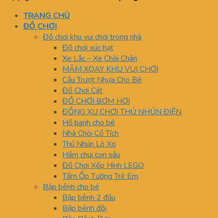
TRANG CHỦ
ĐỒ CHƠI
Đồ chơi khu vui chơi trong nhà
Đồ chơi xúc hạt
Xe Lắc – Xe Chòi Chân
MÂM XOAY KHU VUI CHƠI
Cầu Trượt Nhựa Cho Bé
Đồ Chơi Cát
ĐỒ CHƠI BƠM HƠI
ĐỒNG XU CHƠI THÚ NHÚN ĐIỆN
Hồ banh cho bé
Nhà Chòi Cổ Tích
Thú Nhún Lò Xo
Hầm chui con sâu
Đồ Chơi Xếp Hình LEGO
Tấm Ốp Tường Trẻ Em
Bập bênh cho bé
Bập bênh 2 đầu
Bập bênh đôi