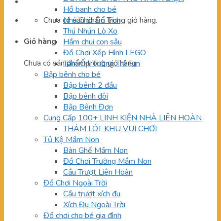
Hồ banh cho bé
Chưa có sản phẩm trong giỏ hàng.
Nhà Chòi Cổ Tích
Thú Nhún Lò Xo
Giỏ hàng
Hầm chui con sâu
Đồ Chơi Xếp Hình LEGO
Chưa có sản phẩm trong giỏ hàng.
Tấm Ốp Tường Trẻ Em
Bập bênh cho bé
Bập bênh 2 đầu
Bập bênh đôi
Bập Bênh Đơn
Cung Cấp 100+ LINH KIỆN NHÀ LIÊN HOÀN
THẢM LÓT KHU VUI CHƠI
Tủ Kệ Mầm Non
Bàn Ghế Mầm Non
Đồ Chơi Trường Mầm Non
Cầu Trượt Liên Hoàn
Đồ Chơi Ngoài Trời
Cầu trượt xích đu
Xích Đu Ngoài Trời
Đồ chơi cho bé gia đình