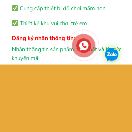
Cung cấp thiết bị đồ chơi mầm non
Thiết kế khu vui chơi trẻ em
Đăng ký nhận thông tin:
Nhận thông tin sản phẩm mới nhất và tin tức
khuyến mãi
GIỚI THIỆU
OUR STORES
TƯ VẤN
LIÊN HỆ
FAQ
Copyright 2026 ©
ĐỒ CHƠI BabyKing