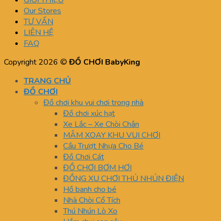
GIỚI THIỆU
Our Stores
TƯ VẤN
LIÊN HỆ
FAQ
Copyright 2026 ©
ĐỒ CHƠI BabyKing
TRANG CHỦ
ĐỒ CHƠI
Đồ chơi khu vui chơi trong nhà
Đồ chơi xúc hạt
Xe Lắc – Xe Chòi Chân
MÂM XOAY KHU VUI CHƠI
Cầu Trượt Nhựa Cho Bé
Đồ Chơi Cát
ĐỒ CHƠI BƠM HƠI
ĐỒNG XU CHƠI THÚ NHÚN ĐIỆN
Hồ banh cho bé
Nhà Chòi Cổ Tích
Thú Nhún Lò Xo