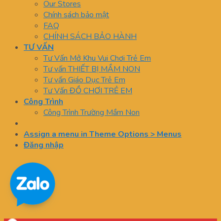
Our Stores
Chính sách bảo mật
FAQ
CHÍNH SÁCH BẢO HÀNH
TƯ VẤN
Tư Vấn Mở Khu Vui Chơi Trẻ Em
Tư vấn THIẾT BỊ MẦM NON
Tư vấn Giáo Dục Trẻ Em
Tư Vấn ĐỒ CHƠI TRẺ EM
Công Trình
Công Trình Trường Mầm Non
Assign a menu in Theme Options > Menus
Đăng nhập