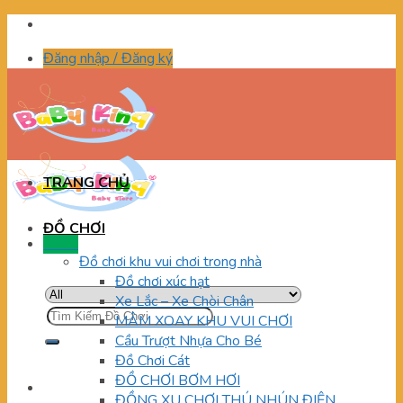
Skip
to
Đăng nhập / Đăng ký
content
TRANG CHỦ
ĐỒ CHƠI
Menu
Đồ chơi khu vui chơi trong nhà
Đồ chơi xúc hạt
Xe Lắc – Xe Chòi Chân
Tìm
MÂM XOAY KHU VUI CHƠI
kiếm:
Cầu Trượt Nhựa Cho Bé
Đồ Chơi Cát
ĐỒ CHƠI BƠM HƠI
ĐỒNG XU CHƠI THÚ NHÚN ĐIỆN