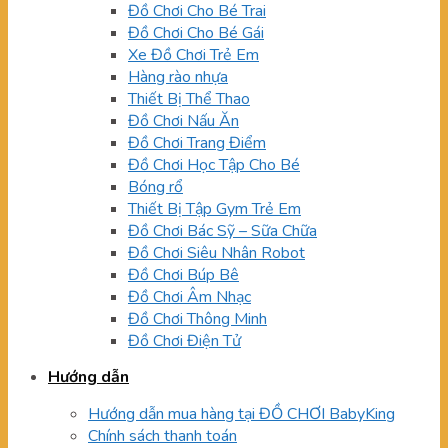
Đồ Chơi Cho Bé Trai
Đồ Chơi Cho Bé Gái
Xe Đồ Chơi Trẻ Em
Hàng rào nhựa
Thiết Bị Thể Thao
Đồ Chơi Nấu Ăn
Đồ Chơi Trang Điểm
Đồ Chơi Học Tập Cho Bé
Bóng rổ
Thiết Bị Tập Gym Trẻ Em
Đồ Chơi Bác Sỹ – Sữa Chữa
Đồ Chơi Siêu Nhân Robot
Đồ Chơi Búp Bê
Đồ Chơi Âm Nhạc
Đồ Chơi Thông Minh
Đồ Chơi Điện Tử
Hướng dẫn
Hướng dẫn mua hàng tại ĐỒ CHƠI BabyKing
Chính sách thanh toán