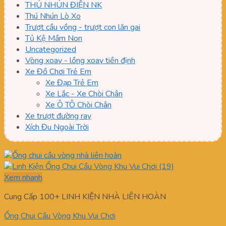
THÚ NHÚN ĐIỆN NK
Thú Nhún Lò Xo
Trượt cầu vồng - trượt con lăn gai
Tủ Kệ Mầm Non
Uncategorized
Vòng xoay - lồng xoay tiền định
Xe Đồ Chơi Trẻ Em
Xe Đạp Trẻ Em
Xe Lắc - Xe Chòi Chân
Xe Ô TÔ Chòi Chân
Xe trượt đường ray
Xích Đu Ngoài Trời
Xem nhanh
Cung Cấp 100+ LINH KIỆN NHÀ LIÊN HOÀN
Ống Chui Cầu Vòng Khu Vui Chơi