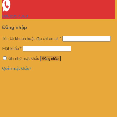
0868997369
Đăng nhập
Tên tài khoản hoặc địa chỉ email
*
Mật khẩu
*
Ghi nhớ mật khẩu
Đăng nhập
Quên mật khẩu?