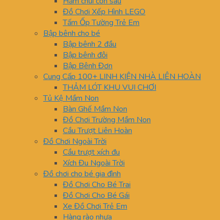
Hầm chui con sâu
Đồ Chơi Xếp Hình LEGO
Tấm Ốp Tường Trẻ Em
Bập bênh cho bé
Bập bênh 2 đầu
Bập bênh đôi
Bập Bênh Đơn
Cung Cấp 100+ LINH KIỆN NHÀ LIÊN HOÀN
THẢM LÓT KHU VUI CHƠI
Tủ Kệ Mầm Non
Bàn Ghế Mầm Non
Đồ Chơi Trường Mầm Non
Cầu Trượt Liên Hoàn
Đồ Chơi Ngoài Trời
Cầu trượt xích đu
Xích Đu Ngoài Trời
Đồ chơi cho bé gia đình
Đồ Chơi Cho Bé Trai
Đồ Chơi Cho Bé Gái
Xe Đồ Chơi Trẻ Em
Hàng rào nhựa