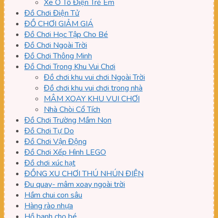
Xe Ô Tô Điện Trẻ Em
Đồ Chơi Điện Tử
ĐỒ CHƠI GIẢM GIÁ
Đồ Chơi Học Tập Cho Bé
Đồ Chơi Ngoài Trời
Đồ Chơi Thông Minh
Đồ Chơi Trong Khu Vui Chơi
Đồ chơi khu vui chơi Ngoài Trời
Đồ chơi khu vui chơi trong nhà
MÂM XOAY KHU VUI CHƠI
Nhà Chòi Cổ Tích
Đồ Chơi Trường Mầm Non
Đồ Chơi Tự Do
Đồ Chơi Vận Động
Đồ Chơi Xếp Hình LEGO
Đồ chơi xúc hạt
ĐỒNG XU CHƠI THÚ NHÚN ĐIỆN
Đu quay- mâm xoay ngoài trời
Hầm chui con sâu
Hàng rào nhựa
Hồ banh cho bé