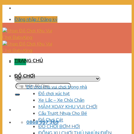
Skip
to
Đăng nhập / Đăng ký
content
TRANG CHỦ
Menu
ĐỒ CHƠI
Tìm
Đồ chơi khu vui chơi trong nhà
kiếm:
Đồ chơi xúc hạt
Xe Lắc – Xe Chòi Chân
MÂM XOAY KHU VUI CHƠI
Cầu Trượt Nhựa Cho Bé
Đồ Chơi Cát
0868 997 369
ĐỒ CHƠI BƠM HƠI
ĐỒNG XU CHƠI THÚ NHÚN ĐIỆN