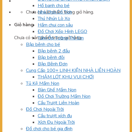
Hồ banh cho bé
Chưa có sản phẩm trong giỏ hàng.
Nhà Chòi Cổ Tích
Thú Nhún Lò Xo
Giỏ hàng
Hầm chui con sâu
Đồ Chơi Xếp Hình LEGO
Chưa có sản phẩm trong giỏ hàng.
Tấm Ốp Tường Trẻ Em
Bập bênh cho bé
Bập bênh 2 đầu
Bập bênh đôi
Bập Bênh Đơn
Cung Cấp 100+ LINH KIỆN NHÀ LIÊN HOÀN
THẢM LÓT KHU VUI CHƠI
Tủ Kệ Mầm Non
Bàn Ghế Mầm Non
Đồ Chơi Trường Mầm Non
Cầu Trượt Liên Hoàn
Đồ Chơi Ngoài Trời
Cầu trượt xích đu
Xích Đu Ngoài Trời
Đồ chơi cho bé gia đình