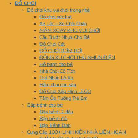
ĐỒ CHƠI
Đồ chơi khu vui chơi trong nhà
Đồ chơi xúc hạt
Xe Lắc – Xe Chòi Chân
MÂM XOAY KHU VUI CHƠI
Cầu Trượt Nhựa Cho Bé
Đồ Chơi Cát
ĐỒ CHƠI BƠM HƠI
ĐỒNG XU CHƠI THÚ NHÚN ĐIỆN
Hồ banh cho bé
Nhà Chòi Cổ Tích
Thú Nhún Lò Xo
Hầm chui con sâu
Đồ Chơi Xếp Hình LEGO
Tấm Ốp Tường Trẻ Em
Bập bênh cho bé
Bập bênh 2 đầu
Bập bênh đôi
Bập Bênh Đơn
Cung Cấp 100+ LINH KIỆN NHÀ LIÊN HOÀN