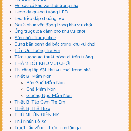
Hồ câu cá khu vui chơi trong nhà
Lego dạ quang tường LED
Leo trèo đập chuông reo
Ngựa nhún vận động trong khu vui chơi
Ống trượt loa dành cho khu vui chơi
Sàn nhún Trampoline
Súng bắn banh đại bác trong khu vui chơi
Tấm Ốp Tường Trẻ Em
Tấm tường ảo thuật bóng đi trên tường
THẢM LÓT KHU VUI CHƠI
Thi công lắp đặt khu vui chơi trong nhà
Thiết Bị Mầm Non
Bàn Ghế Mầm Non
Ghế Mầm Non
Giường Ngủ Mầm Non
Thiết Bị Tập Gym Trẻ Em
Thiết Bị Thể Thao
THÚ NHÚN ĐIỆN NK
Thú Nhún Lò Xo
Trượt cầu vồng - trượt con lăn gai