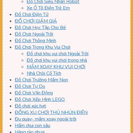
Đồ Chơi Siêu Nhân Robot
Xe Ô Tô Điện Trẻ Em
Đồ Chơi Điện Tử
ĐỒ CHƠI GIẢM GIÁ
Đồ Chơi Học Tập Cho Bé
Đồ Chơi Ngoài Trời
Đồ Chơi Thông Minh
Đồ Chơi Trong Khu Vui Chơi
Đồ chơi khu vui chơi Ngoài Trời
Đồ chơi khu vui chơi trong nhà
MÂM XOAY KHU VUI CHƠI
Nhà Chòi Cổ Tích
Đồ Chơi Trường Mầm Non
Đồ Chơi Tự Do
Đồ Chơi Vận Động
Đồ Chơi Xếp Hình LEGO
Đồ chơi xúc hạt
ĐỒNG XU CHƠI THÚ NHÚN ĐIỆN
Đu quay- mâm xoay ngoài trời
Hầm chui con sâu
Hàng rào nhựa