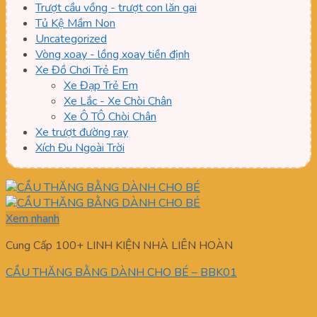
Trượt cầu vồng - trượt con lăn gai
Tủ Kệ Mầm Non
Uncategorized
Vòng xoay - lồng xoay tiền định
Xe Đồ Chơi Trẻ Em
Xe Đạp Trẻ Em
Xe Lắc - Xe Chòi Chân
Xe Ô TÔ Chòi Chân
Xe trượt đường ray
Xích Đu Ngoài Trời
Xem nhanh
Cung Cấp 100+ LINH KIỆN NHÀ LIÊN HOÀN
CẦU THĂNG BẰNG DÀNH CHO BÉ – BBK01