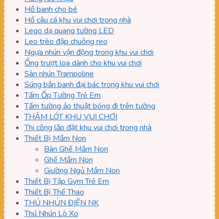
Hồ banh cho bé
Hồ câu cá khu vui chơi trong nhà
Lego dạ quang tường LED
Leo trèo đập chuông reo
Ngựa nhún vận động trong khu vui chơi
Ống trượt loa dành cho khu vui chơi
Sàn nhún Trampoline
Súng bắn banh đại bác trong khu vui chơi
Tấm Ốp Tường Trẻ Em
Tấm tường ảo thuật bóng đi trên tường
THẢM LÓT KHU VUI CHƠI
Thi công lắp đặt khu vui chơi trong nhà
Thiết Bị Mầm Non
Bàn Ghế Mầm Non
Ghế Mầm Non
Giường Ngủ Mầm Non
Thiết Bị Tập Gym Trẻ Em
Thiết Bị Thể Thao
THÚ NHÚN ĐIỆN NK
Thú Nhún Lò Xo