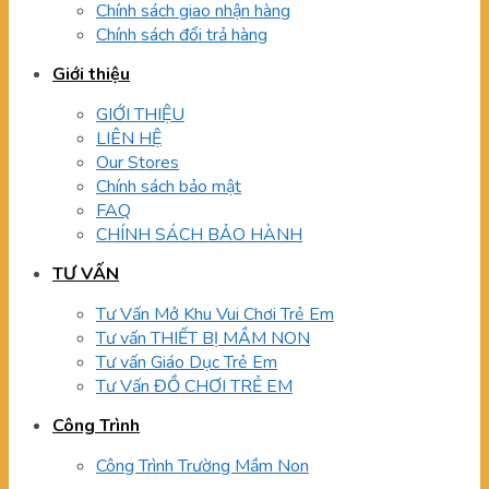
Chính sách giao nhận hàng
Chính sách đổi trả hàng
Giới thiệu
GIỚI THIỆU
LIÊN HỆ
Our Stores
Chính sách bảo mật
FAQ
CHÍNH SÁCH BẢO HÀNH
TƯ VẤN
Tư Vấn Mở Khu Vui Chơi Trẻ Em
Tư vấn THIẾT BỊ MẦM NON
Tư vấn Giáo Dục Trẻ Em
Tư Vấn ĐỒ CHƠI TRẺ EM
Công Trình
Công Trình Trường Mầm Non