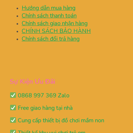
Hướng dẫn mua hàng
Chính sách thanh toán
Chính sách giao nhận hàng
CHÍNH SÁCH BẢO HÀNH
Chính sách đổi trả hàng
Sự Kiện Ưu Đãi
0868 997 369 Zalo
Free giao hàng tại nhà
Cung cấp thiết bị đồ chơi mầm non