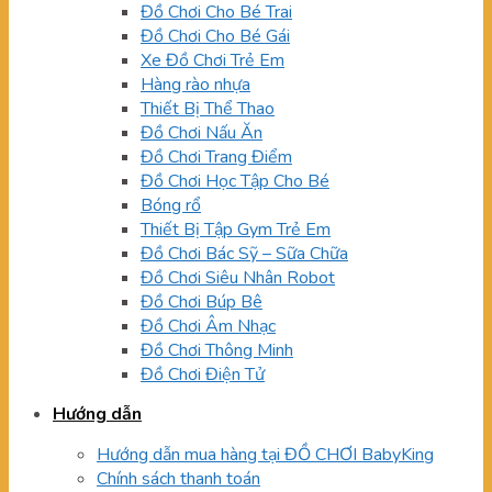
Đồ Chơi Cho Bé Trai
Đồ Chơi Cho Bé Gái
Xe Đồ Chơi Trẻ Em
Hàng rào nhựa
Thiết Bị Thể Thao
Đồ Chơi Nấu Ăn
Đồ Chơi Trang Điểm
Đồ Chơi Học Tập Cho Bé
Bóng rổ
Thiết Bị Tập Gym Trẻ Em
Đồ Chơi Bác Sỹ – Sữa Chữa
Đồ Chơi Siêu Nhân Robot
Đồ Chơi Búp Bê
Đồ Chơi Âm Nhạc
Đồ Chơi Thông Minh
Đồ Chơi Điện Tử
Hướng dẫn
Hướng dẫn mua hàng tại ĐỒ CHƠI BabyKing
Chính sách thanh toán