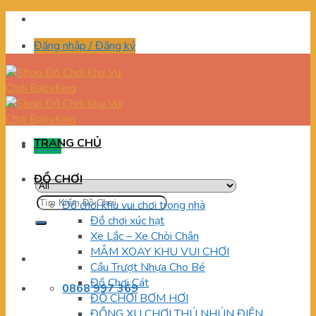
Skip
to
Đăng nhập / Đăng ký
content
TRANG CHỦ
Menu
ĐỒ CHƠI
Tìm
Đồ chơi khu vui chơi trong nhà
kiếm:
Đồ chơi xúc hạt
Xe Lắc – Xe Chòi Chân
MÂM XOAY KHU VUI CHƠI
Cầu Trượt Nhựa Cho Bé
Đồ Chơi Cát
0868 997 369
ĐỒ CHƠI BƠM HƠI
ĐỒNG XU CHƠI THÚ NHÚN ĐIỆN