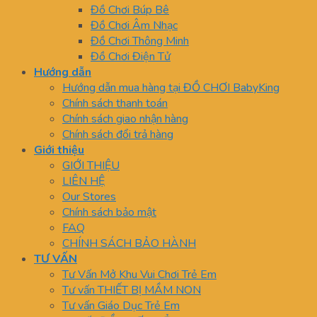
Đồ Chơi Búp Bê
Đồ Chơi Âm Nhạc
Đồ Chơi Thông Minh
Đồ Chơi Điện Tử
Hướng dẫn
Hướng dẫn mua hàng tại ĐỒ CHƠI BabyKing
Chính sách thanh toán
Chính sách giao nhận hàng
Chính sách đổi trả hàng
Giới thiệu
GIỚI THIỆU
LIÊN HỆ
Our Stores
Chính sách bảo mật
FAQ
CHÍNH SÁCH BẢO HÀNH
TƯ VẤN
Tư Vấn Mở Khu Vui Chơi Trẻ Em
Tư vấn THIẾT BỊ MẦM NON
Tư vấn Giáo Dục Trẻ Em