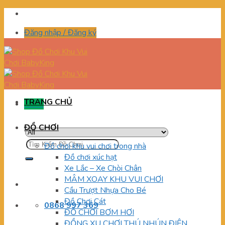
Skip
to
Đăng nhập / Đăng ký
content
TRANG CHỦ
Menu
ĐỒ CHƠI
Tìm
Đồ chơi khu vui chơi trong nhà
kiếm:
Đồ chơi xúc hạt
Xe Lắc – Xe Chòi Chân
MÂM XOAY KHU VUI CHƠI
Cầu Trượt Nhựa Cho Bé
Đồ Chơi Cát
0868 997 369
ĐỒ CHƠI BƠM HƠI
ĐỒNG XU CHƠI THÚ NHÚN ĐIỆN