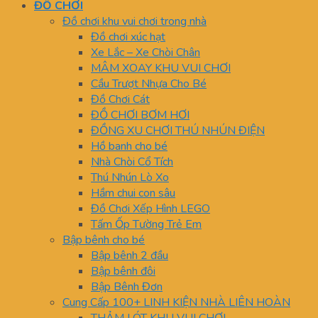
ĐỒ CHƠI
Đồ chơi khu vui chơi trong nhà
Đồ chơi xúc hạt
Xe Lắc – Xe Chòi Chân
MÂM XOAY KHU VUI CHƠI
Cầu Trượt Nhựa Cho Bé
Đồ Chơi Cát
ĐỒ CHƠI BƠM HƠI
ĐỒNG XU CHƠI THÚ NHÚN ĐIỆN
Hồ banh cho bé
Nhà Chòi Cổ Tích
Thú Nhún Lò Xo
Hầm chui con sâu
Đồ Chơi Xếp Hình LEGO
Tấm Ốp Tường Trẻ Em
Bập bênh cho bé
Bập bênh 2 đầu
Bập bênh đôi
Bập Bênh Đơn
Cung Cấp 100+ LINH KIỆN NHÀ LIÊN HOÀN