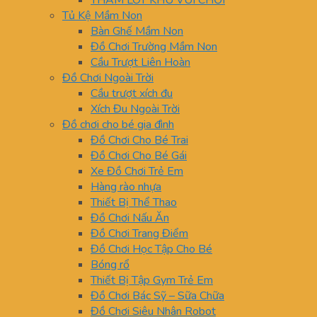
THẢM LÓT KHU VUI CHƠI
Tủ Kệ Mầm Non
Bàn Ghế Mầm Non
Đồ Chơi Trường Mầm Non
Cầu Trượt Liên Hoàn
Đồ Chơi Ngoài Trời
Cầu trượt xích đu
Xích Đu Ngoài Trời
Đồ chơi cho bé gia đình
Đồ Chơi Cho Bé Trai
Đồ Chơi Cho Bé Gái
Xe Đồ Chơi Trẻ Em
Hàng rào nhựa
Thiết Bị Thể Thao
Đồ Chơi Nấu Ăn
Đồ Chơi Trang Điểm
Đồ Chơi Học Tập Cho Bé
Bóng rổ
Thiết Bị Tập Gym Trẻ Em
Đồ Chơi Bác Sỹ – Sữa Chữa
Đồ Chơi Siêu Nhân Robot