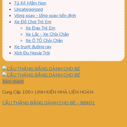
Tủ Kệ Mầm Non
Uncategorized
Vòng xoay - lồng xoay tiền định
Xe Đồ Chơi Trẻ Em
Xe Đạp Trẻ Em
Xe Lắc - Xe Chòi Chân
Xe Ô TÔ Chòi Chân
Xe trượt đường ray
Xích Đu Ngoài Trời
Xem nhanh
Cung Cấp 100+ LINH KIỆN NHÀ LIÊN HOÀN
CẦU THĂNG BẰNG DÀNH CHO BÉ – BBK01