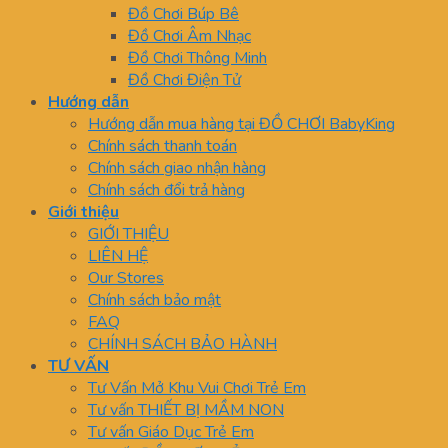
Đồ Chơi Búp Bê
Đồ Chơi Âm Nhạc
Đồ Chơi Thông Minh
Đồ Chơi Điện Tử
Hướng dẫn
Hướng dẫn mua hàng tại ĐỒ CHƠI BabyKing
Chính sách thanh toán
Chính sách giao nhận hàng
Chính sách đổi trả hàng
Giới thiệu
GIỚI THIỆU
LIÊN HỆ
Our Stores
Chính sách bảo mật
FAQ
CHÍNH SÁCH BẢO HÀNH
TƯ VẤN
Tư Vấn Mở Khu Vui Chơi Trẻ Em
Tư vấn THIẾT BỊ MẦM NON
Tư vấn Giáo Dục Trẻ Em