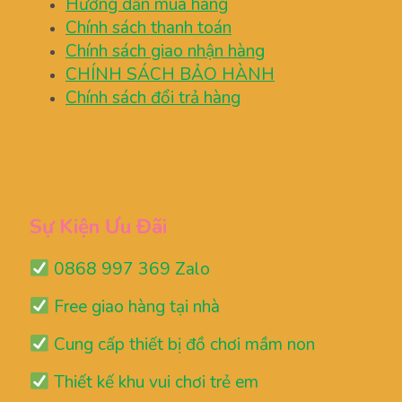
Hướng dẫn mua hàng
Chính sách thanh toán
Chính sách giao nhận hàng
CHÍNH SÁCH BẢO HÀNH
Chính sách đổi trả hàng
Sự Kiện Ưu Đãi
0868 997 369 Zalo
Free giao hàng tại nhà
Cung cấp thiết bị đồ chơi mầm non
Thiết kế khu vui chơi trẻ em