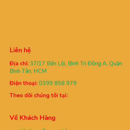
Liên hệ
Địa chỉ:
37/17 Bến Lội, Bình Trị Đông A, Quận
Bình Tân, HCM
Điện thoại:
0399 858 979
Theo dõi chúng tôi tại:
Về Khách Hàng