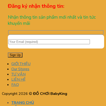
Đăng ký nhận thông tin:
Nhận thông tin sản phẩm mới nhất và tin tức
khuyến mãi
GIỚI THIỆU
Our Stores
TƯ VẤN
LIÊN HỆ
FAQ
Copyright 2026 ©
ĐỒ CHƠI BabyKing
TRANG CHỦ