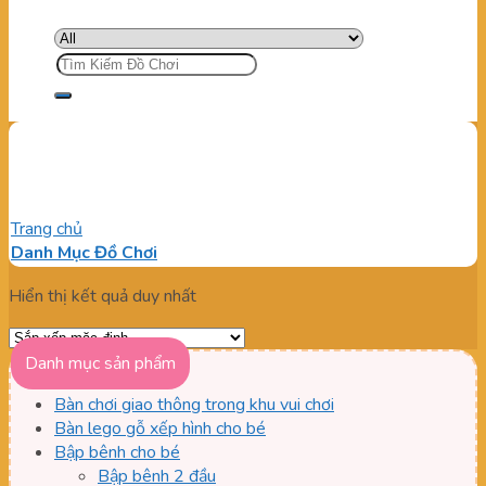
Tìm
kiếm:
Cầu thăng bằng cao cấp
Trang chủ
/
Sản phẩm được gắn thẻ “Cầu thăng bằng cao cấp”
Danh Mục Đồ Chơi
Hiển thị kết quả duy nhất
Danh mục sản phẩm
Bàn chơi giao thông trong khu vui chơi
Bàn lego gỗ xếp hình cho bé
Bập bênh cho bé
Bập bênh 2 đầu