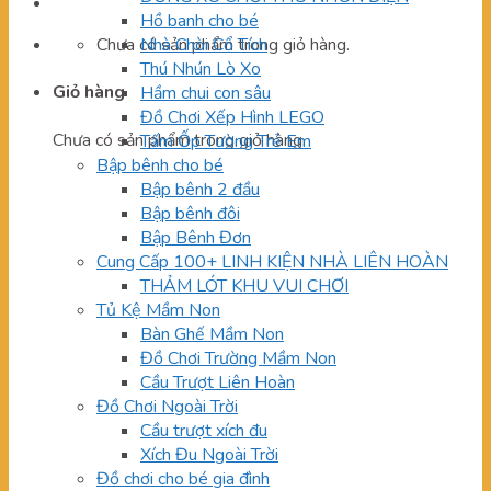
Hồ banh cho bé
Chưa có sản phẩm trong giỏ hàng.
Nhà Chòi Cổ Tích
Thú Nhún Lò Xo
Giỏ hàng
Hầm chui con sâu
Đồ Chơi Xếp Hình LEGO
Chưa có sản phẩm trong giỏ hàng.
Tấm Ốp Tường Trẻ Em
Bập bênh cho bé
Bập bênh 2 đầu
Bập bênh đôi
Bập Bênh Đơn
Cung Cấp 100+ LINH KIỆN NHÀ LIÊN HOÀN
THẢM LÓT KHU VUI CHƠI
Tủ Kệ Mầm Non
Bàn Ghế Mầm Non
Đồ Chơi Trường Mầm Non
Cầu Trượt Liên Hoàn
Đồ Chơi Ngoài Trời
Cầu trượt xích đu
Xích Đu Ngoài Trời
Đồ chơi cho bé gia đình