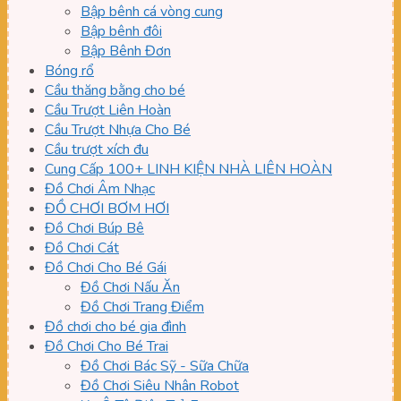
Bập bênh cá vòng cung
Bập bênh đôi
Bập Bênh Đơn
Bóng rổ
Cầu thăng bằng cho bé
Cầu Trượt Liên Hoàn
Cầu Trượt Nhựa Cho Bé
Cầu trượt xích đu
Cung Cấp 100+ LINH KIỆN NHÀ LIÊN HOÀN
Đồ Chơi Âm Nhạc
ĐỒ CHƠI BƠM HƠI
Đồ Chơi Búp Bê
Đồ Chơi Cát
Đồ Chơi Cho Bé Gái
Đồ Chơi Nấu Ăn
Đồ Chơi Trang Điểm
Đồ chơi cho bé gia đình
Đồ Chơi Cho Bé Trai
Đồ Chơi Bác Sỹ - Sữa Chữa
Đồ Chơi Siêu Nhân Robot