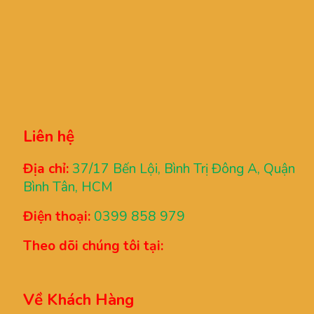
Liên hệ
Địa chỉ:
37/17 Bến Lội, Bình Trị Đông A, Quận
Bình Tân, HCM
Điện thoại:
0399 858 979
Theo dõi chúng tôi tại:
Về Khách Hàng