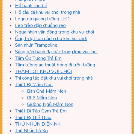
Hồ banh cho bé
Hồ câu cá khu vui chơi trong nhà
Lego dạ quang tường LED
Leo trèo đập chuông reo
Ngựa nhún vận động trong khu vui chơi
Ống trượt loa dành cho khu vui chơi
Sàn nhún Trampoline
Súng bắn banh đại bác trong khu vui chơi
Tấm Ốp Tường Trẻ Em
Tấm tường ảo thuật bóng đi trên tường
THẢM LÓT KHU VUI CHƠI
Thi công lắp đặt khu vui chơi trong nhà
Thiết Bị Mầm Non
Bàn Ghế Mầm Non
Ghế Mầm Non
Giường Ngủ Mầm Non
Thiết Bị Tập Gym Trẻ Em
Thiết Bị Thể Thao
THÚ NHÚN ĐIỆN NK
Thú Nhún Lò Xo