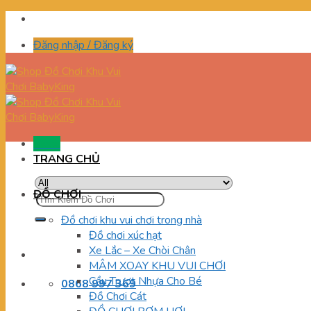
Skip
to
Đăng nhập / Đăng ký
content
Menu
TRANG CHỦ
ĐỒ CHƠI
Tìm
kiếm:
Đồ chơi khu vui chơi trong nhà
Đồ chơi xúc hạt
Xe Lắc – Xe Chòi Chân
MÂM XOAY KHU VUI CHƠI
Cầu Trượt Nhựa Cho Bé
0868 997 369
Đồ Chơi Cát