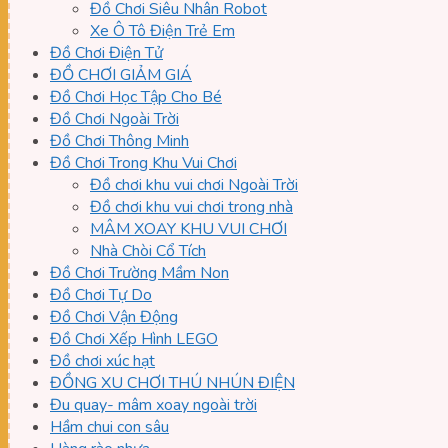
Đồ Chơi Siêu Nhân Robot
Xe Ô Tô Điện Trẻ Em
Đồ Chơi Điện Tử
ĐỒ CHƠI GIẢM GIÁ
Đồ Chơi Học Tập Cho Bé
Đồ Chơi Ngoài Trời
Đồ Chơi Thông Minh
Đồ Chơi Trong Khu Vui Chơi
Đồ chơi khu vui chơi Ngoài Trời
Đồ chơi khu vui chơi trong nhà
MÂM XOAY KHU VUI CHƠI
Nhà Chòi Cổ Tích
Đồ Chơi Trường Mầm Non
Đồ Chơi Tự Do
Đồ Chơi Vận Động
Đồ Chơi Xếp Hình LEGO
Đồ chơi xúc hạt
ĐỒNG XU CHƠI THÚ NHÚN ĐIỆN
Đu quay- mâm xoay ngoài trời
Hầm chui con sâu