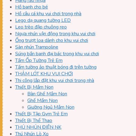
Hàng rào nhựa
Hồ banh cho bé
Hồ câu cá khu vui chơi trong nhà
Lego dạ quang tường LED
Leo trèo đập chuông reo
Ngựa nhún vận động trong khu vui chơi
Ống trượt loa dành cho khu vui chơi
Sàn nhún Trampoline
Súng bắn banh đại bác trong khu vui chơi
Tấm Ốp Tường Trẻ Em
Tấm tường ảo thuật bóng đi trên tường
THẢM LÓT KHU VUI CHƠI
Thi công lắp đặt khu vui chơi trong nhà
Thiết Bị Mầm Non
Bàn Ghế Mầm Non
Ghế Mầm Non
Giường Ngủ Mầm Non
Thiết Bị Tập Gym Trẻ Em
Thiết Bị Thể Thao
THÚ NHÚN ĐIỆN NK
Thú Nhún Lò Xo