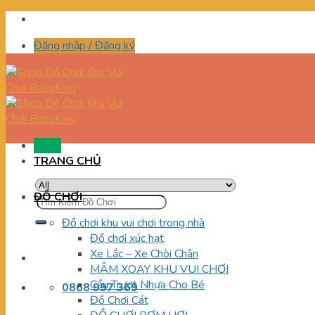
Skip
to
Đăng nhập / Đăng ký
content
Menu
TRANG CHỦ
ĐỒ CHƠI
Tìm
kiếm:
Đồ chơi khu vui chơi trong nhà
Đồ chơi xúc hạt
Xe Lắc – Xe Chòi Chân
MÂM XOAY KHU VUI CHƠI
Cầu Trượt Nhựa Cho Bé
0868 997 369
Đồ Chơi Cát