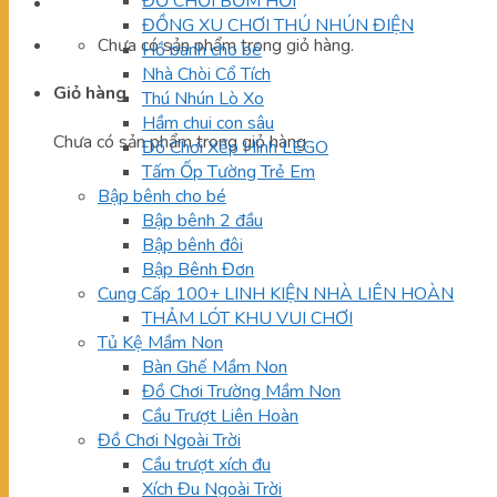
ĐỒ CHƠI BƠM HƠI
ĐỒNG XU CHƠI THÚ NHÚN ĐIỆN
Chưa có sản phẩm trong giỏ hàng.
Hồ banh cho bé
Nhà Chòi Cổ Tích
Giỏ hàng
Thú Nhún Lò Xo
Hầm chui con sâu
Chưa có sản phẩm trong giỏ hàng.
Đồ Chơi Xếp Hình LEGO
Tấm Ốp Tường Trẻ Em
Bập bênh cho bé
Bập bênh 2 đầu
Bập bênh đôi
Bập Bênh Đơn
Cung Cấp 100+ LINH KIỆN NHÀ LIÊN HOÀN
THẢM LÓT KHU VUI CHƠI
Tủ Kệ Mầm Non
Bàn Ghế Mầm Non
Đồ Chơi Trường Mầm Non
Cầu Trượt Liên Hoàn
Đồ Chơi Ngoài Trời
Cầu trượt xích đu
Xích Đu Ngoài Trời