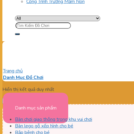
Công Trình Trường Mầm Non
Tìm
kiếm:
Chọn Mua Banh Nhựa An To
Trang chủ
/
Sản phẩm được gắn thẻ “Chọn Mua Banh Nhựa An T
Danh Mục Đồ Chơi
Hiển thị kết quả duy nhất
Danh mục sản phẩm
Bàn chơi giao thông trong khu vui chơi
Bàn lego gỗ xếp hình cho bé
Bập bênh cho bé