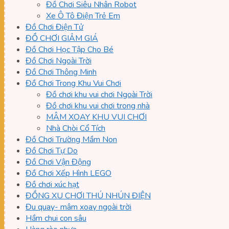
Đồ Chơi Siêu Nhân Robot
Xe Ô Tô Điện Trẻ Em
Đồ Chơi Điện Tử
ĐỒ CHƠI GIẢM GIÁ
Đồ Chơi Học Tập Cho Bé
Đồ Chơi Ngoài Trời
Đồ Chơi Thông Minh
Đồ Chơi Trong Khu Vui Chơi
Đồ chơi khu vui chơi Ngoài Trời
Đồ chơi khu vui chơi trong nhà
MÂM XOAY KHU VUI CHƠI
Nhà Chòi Cổ Tích
Đồ Chơi Trường Mầm Non
Đồ Chơi Tự Do
Đồ Chơi Vận Động
Đồ Chơi Xếp Hình LEGO
Đồ chơi xúc hạt
ĐỒNG XU CHƠI THÚ NHÚN ĐIỆN
Đu quay- mâm xoay ngoài trời
Hầm chui con sâu