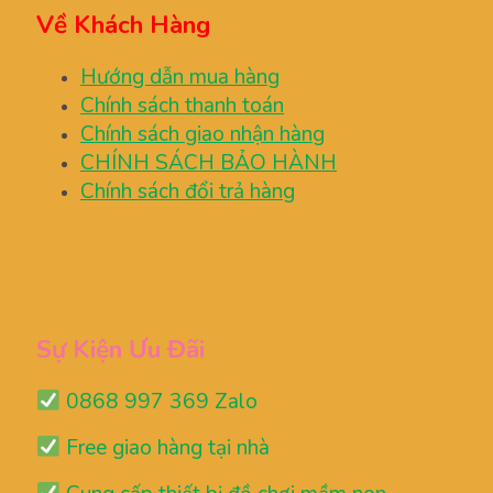
Về Khách Hàng
Hướng dẫn mua hàng
Chính sách thanh toán
Chính sách giao nhận hàng
CHÍNH SÁCH BẢO HÀNH
Chính sách đổi trả hàng
Sự Kiện Ưu Đãi
0868 997 369 Zalo
Free giao hàng tại nhà