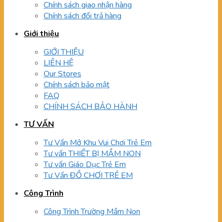
Chính sách giao nhận hàng
Chính sách đổi trả hàng
Giới thiệu
GIỚI THIỆU
LIÊN HỆ
Our Stores
Chính sách bảo mật
FAQ
CHÍNH SÁCH BẢO HÀNH
TƯ VẤN
Tư Vấn Mở Khu Vui Chơi Trẻ Em
Tư vấn THIẾT BỊ MẦM NON
Tư vấn Giáo Dục Trẻ Em
Tư Vấn ĐỒ CHƠI TRẺ EM
Công Trình
Công Trình Trường Mầm Non