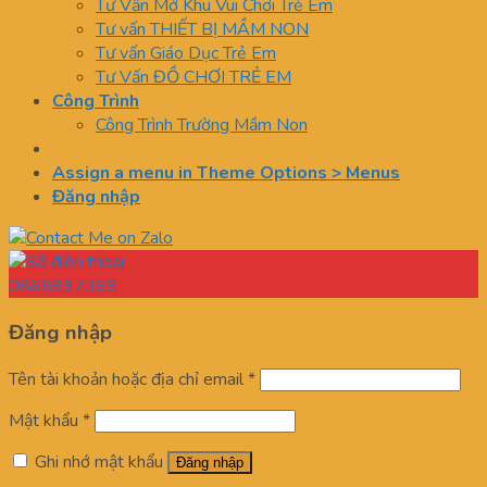
Tư Vấn Mở Khu Vui Chơi Trẻ Em
Tư vấn THIẾT BỊ MẦM NON
Tư vấn Giáo Dục Trẻ Em
Tư Vấn ĐỒ CHƠI TRẺ EM
Công Trình
Công Trình Trường Mầm Non
Assign a menu in Theme Options > Menus
Đăng nhập
0868997369
Đăng nhập
Tên tài khoản hoặc địa chỉ email
*
Mật khẩu
*
Ghi nhớ mật khẩu
Đăng nhập