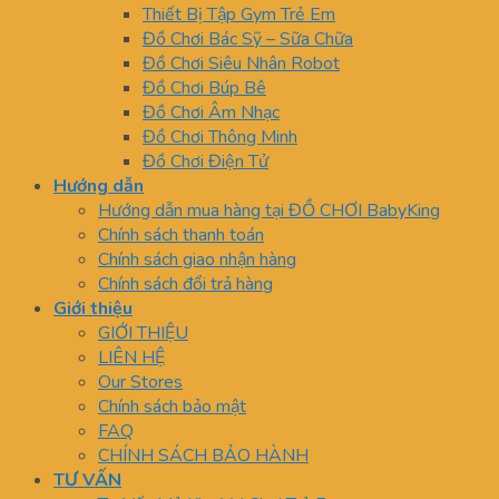
Thiết Bị Tập Gym Trẻ Em
Đồ Chơi Bác Sỹ – Sữa Chữa
Đồ Chơi Siêu Nhân Robot
Đồ Chơi Búp Bê
Đồ Chơi Âm Nhạc
Đồ Chơi Thông Minh
Đồ Chơi Điện Tử
Hướng dẫn
Hướng dẫn mua hàng tại ĐỒ CHƠI BabyKing
Chính sách thanh toán
Chính sách giao nhận hàng
Chính sách đổi trả hàng
Giới thiệu
GIỚI THIỆU
LIÊN HỆ
Our Stores
Chính sách bảo mật
FAQ
CHÍNH SÁCH BẢO HÀNH
TƯ VẤN