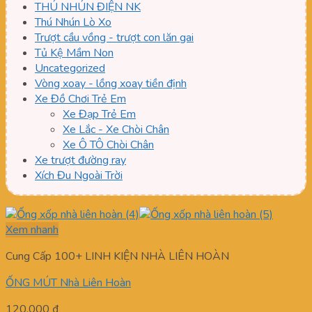
THÚ NHÚN ĐIỆN NK
Thú Nhún Lò Xo
Trượt cầu vồng - trượt con lăn gai
Tủ Kệ Mầm Non
Uncategorized
Vòng xoay - lồng xoay tiền định
Xe Đồ Chơi Trẻ Em
Xe Đạp Trẻ Em
Xe Lắc - Xe Chòi Chân
Xe Ô TÔ Chòi Chân
Xe trượt đường ray
Xích Đu Ngoài Trời
Xem nhanh
Cung Cấp 100+ LINH KIỆN NHÀ LIÊN HOÀN
ỐNG MÚT Nhà Liên Hoàn
120.000
₫