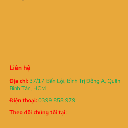
Liên hệ
Địa chỉ:
37/17 Bến Lội, Bình Trị Đông A, Quận
Bình Tân, HCM
Điện thoại:
0399 858 979
Theo dõi chúng tôi tại: