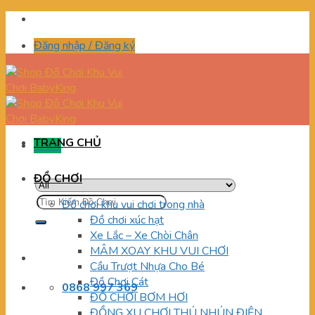
Skip
to
Đăng nhập / Đăng ký
content
TRANG CHỦ
Menu
ĐỒ CHƠI
Tìm
Đồ chơi khu vui chơi trong nhà
kiếm:
Đồ chơi xúc hạt
Xe Lắc – Xe Chòi Chân
MÂM XOAY KHU VUI CHƠI
Cầu Trượt Nhựa Cho Bé
Đồ Chơi Cát
0868 997 369
ĐỒ CHƠI BƠM HƠI
ĐỒNG XU CHƠI THÚ NHÚN ĐIỆN