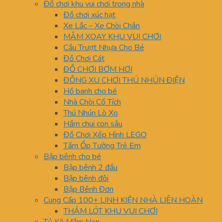
Đồ chơi khu vui chơi trong nhà
Đồ chơi xúc hạt
Xe Lắc – Xe Chòi Chân
MÂM XOAY KHU VUI CHƠI
Cầu Trượt Nhựa Cho Bé
Đồ Chơi Cát
ĐỒ CHƠI BƠM HƠI
ĐỒNG XU CHƠI THÚ NHÚN ĐIỆN
Hồ banh cho bé
Nhà Chòi Cổ Tích
Thú Nhún Lò Xo
Hầm chui con sâu
Đồ Chơi Xếp Hình LEGO
Tấm Ốp Tường Trẻ Em
Bập bênh cho bé
Bập bênh 2 đầu
Bập bênh đôi
Bập Bênh Đơn
Cung Cấp 100+ LINH KIỆN NHÀ LIÊN HOÀN
THẢM LÓT KHU VUI CHƠI