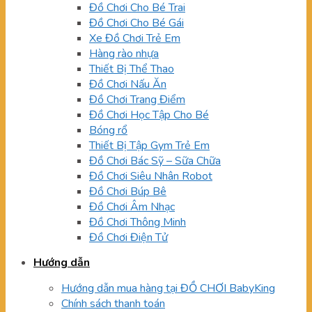
Đồ Chơi Cho Bé Trai
Đồ Chơi Cho Bé Gái
Xe Đồ Chơi Trẻ Em
Hàng rào nhựa
Thiết Bị Thể Thao
Đồ Chơi Nấu Ăn
Đồ Chơi Trang Điểm
Đồ Chơi Học Tập Cho Bé
Bóng rổ
Thiết Bị Tập Gym Trẻ Em
Đồ Chơi Bác Sỹ – Sữa Chữa
Đồ Chơi Siêu Nhân Robot
Đồ Chơi Búp Bê
Đồ Chơi Âm Nhạc
Đồ Chơi Thông Minh
Đồ Chơi Điện Tử
Hướng dẫn
Hướng dẫn mua hàng tại ĐỒ CHƠI BabyKing
Chính sách thanh toán