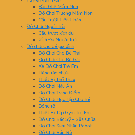
Tủ Kệ Mầm Non
Bàn Ghế Mầm Non
Đồ Chơi Trường Mầm Non
Cầu Trượt Liên Hoàn
Đồ Chơi Ngoài Trời
Cầu trượt xích đu
Xích Đu Ngoài Trời
Đồ chơi cho bé gia đình
Đồ Chơi Cho Bé Trai
Đồ Chơi Cho Bé Gái
Xe Đồ Chơi Trẻ Em
Hàng rào nhựa
Thiết Bị Thể Thao
Đồ Chơi Nấu Ăn
Đồ Chơi Trang Điểm
Đồ Chơi Học Tập Cho Bé
Bóng rổ
Thiết Bị Tập Gym Trẻ Em
Đồ Chơi Bác Sỹ – Sữa Chữa
Đồ Chơi Siêu Nhân Robot
Đồ Chơi Búp Bê