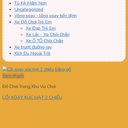
Tủ Kệ Mầm Non
Uncategorized
Vòng xoay - lồng xoay tiền định
Xe Đồ Chơi Trẻ Em
Xe Đạp Trẻ Em
Xe Lắc - Xe Chòi Chân
Xe Ô TÔ Chòi Chân
Xe trượt đường ray
Xích Đu Ngoài Trời
Xem nhanh
Đồ Chơi Trong Khu Vui Chơi
CỐI XOAY XÚC HẠT 2 CHIỀU