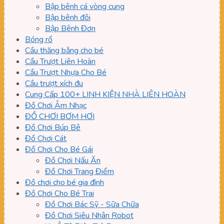
Bập bênh cá vòng cung
Bập bênh đôi
Bập Bênh Đơn
Bóng rổ
Cầu thăng bằng cho bé
Cầu Trượt Liên Hoàn
Cầu Trượt Nhựa Cho Bé
Cầu trượt xích đu
Cung Cấp 100+ LINH KIỆN NHÀ LIÊN HOÀN
Đồ Chơi Âm Nhạc
ĐỒ CHƠI BƠM HƠI
Đồ Chơi Búp Bê
Đồ Chơi Cát
Đồ Chơi Cho Bé Gái
Đồ Chơi Nấu Ăn
Đồ Chơi Trang Điểm
Đồ chơi cho bé gia đình
Đồ Chơi Cho Bé Trai
Đồ Chơi Bác Sỹ - Sữa Chữa
Đồ Chơi Siêu Nhân Robot