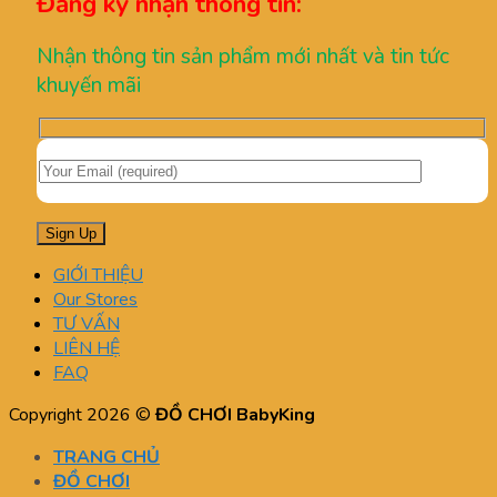
Đăng ký nhận thông tin:
Nhận thông tin sản phẩm mới nhất và tin tức
khuyến mãi
GIỚI THIỆU
Our Stores
TƯ VẤN
LIÊN HỆ
FAQ
Copyright 2026 ©
ĐỒ CHƠI BabyKing
TRANG CHỦ
ĐỒ CHƠI