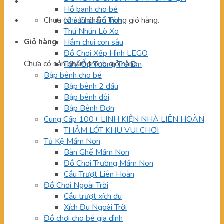
Hồ banh cho bé
Chưa có sản phẩm trong giỏ hàng.
Nhà Chòi Cổ Tích
Thú Nhún Lò Xo
Giỏ hàng
Hầm chui con sâu
Đồ Chơi Xếp Hình LEGO
Chưa có sản phẩm trong giỏ hàng.
Tấm Ốp Tường Trẻ Em
Bập bênh cho bé
Bập bênh 2 đầu
Bập bênh đôi
Bập Bênh Đơn
Cung Cấp 100+ LINH KIỆN NHÀ LIÊN HOÀN
THẢM LÓT KHU VUI CHƠI
Tủ Kệ Mầm Non
Bàn Ghế Mầm Non
Đồ Chơi Trường Mầm Non
Cầu Trượt Liên Hoàn
Đồ Chơi Ngoài Trời
Cầu trượt xích đu
Xích Đu Ngoài Trời
Đồ chơi cho bé gia đình