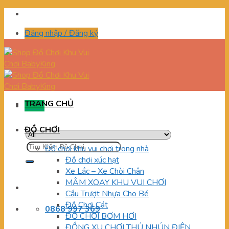
Skip
to
Đăng nhập / Đăng ký
content
TRANG CHỦ
Menu
ĐỒ CHƠI
Tìm
Đồ chơi khu vui chơi trong nhà
kiếm:
Đồ chơi xúc hạt
Xe Lắc – Xe Chòi Chân
MÂM XOAY KHU VUI CHƠI
Cầu Trượt Nhựa Cho Bé
Đồ Chơi Cát
0868 997 369
ĐỒ CHƠI BƠM HƠI
ĐỒNG XU CHƠI THÚ NHÚN ĐIỆN