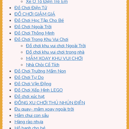
Xe Ô Tô Điện Trẻ Em
Đồ Chơi Điện Tử
ĐỒ CHƠI GIẢM GIÁ
Đồ Chơi Học Tập Cho Bé
Đồ Chơi Ngoài Trời
Đồ Chơi Thông Minh
Đồ Chơi Trong Khu Vui Chơi
Đồ chơi khu vui chơi Ngoài Trời
Đồ chơi khu vui chơi trong nhà
MÂM XOAY KHU VUI CHƠI
Nhà Chòi Cổ Tích
Đồ Chơi Trường Mầm Non
Đồ Chơi Tự Do
Đồ Chơi Vận Động
Đồ Chơi Xếp Hình LEGO
Đồ chơi xúc hạt
ĐỒNG XU CHƠI THÚ NHÚN ĐIỆN
Đu quay- mâm xoay ngoài trời
Hầm chui con sâu
Hàng rào nhựa
Hồ banh cho bé