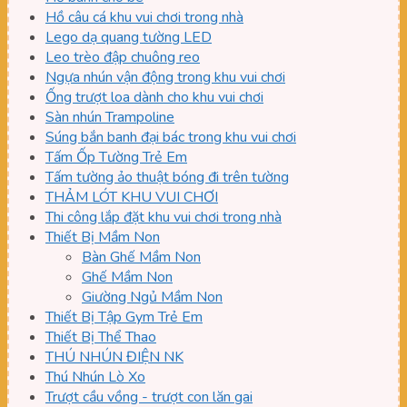
Hồ câu cá khu vui chơi trong nhà
Lego dạ quang tường LED
Leo trèo đập chuông reo
Ngựa nhún vận động trong khu vui chơi
Ống trượt loa dành cho khu vui chơi
Sàn nhún Trampoline
Súng bắn banh đại bác trong khu vui chơi
Tấm Ốp Tường Trẻ Em
Tấm tường ảo thuật bóng đi trên tường
THẢM LÓT KHU VUI CHƠI
Thi công lắp đặt khu vui chơi trong nhà
Thiết Bị Mầm Non
Bàn Ghế Mầm Non
Ghế Mầm Non
Giường Ngủ Mầm Non
Thiết Bị Tập Gym Trẻ Em
Thiết Bị Thể Thao
THÚ NHÚN ĐIỆN NK
Thú Nhún Lò Xo
Trượt cầu vồng - trượt con lăn gai