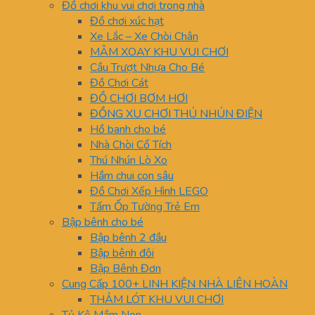
Đồ chơi khu vui chơi trong nhà
Đồ chơi xúc hạt
Xe Lắc – Xe Chòi Chân
MÂM XOAY KHU VUI CHƠI
Cầu Trượt Nhựa Cho Bé
Đồ Chơi Cát
ĐỒ CHƠI BƠM HƠI
ĐỒNG XU CHƠI THÚ NHÚN ĐIỆN
Hồ banh cho bé
Nhà Chòi Cổ Tích
Thú Nhún Lò Xo
Hầm chui con sâu
Đồ Chơi Xếp Hình LEGO
Tấm Ốp Tường Trẻ Em
Bập bênh cho bé
Bập bênh 2 đầu
Bập bênh đôi
Bập Bênh Đơn
Cung Cấp 100+ LINH KIỆN NHÀ LIÊN HOÀN
THẢM LÓT KHU VUI CHƠI