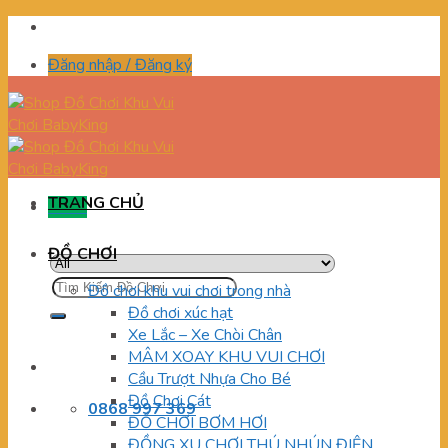
Skip
to
Đăng nhập / Đăng ký
content
TRANG CHỦ
Menu
ĐỒ CHƠI
Tìm
Đồ chơi khu vui chơi trong nhà
kiếm:
Đồ chơi xúc hạt
Xe Lắc – Xe Chòi Chân
MÂM XOAY KHU VUI CHƠI
Cầu Trượt Nhựa Cho Bé
Đồ Chơi Cát
0868 997 369
ĐỒ CHƠI BƠM HƠI
ĐỒNG XU CHƠI THÚ NHÚN ĐIỆN