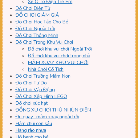
Xe Ô Tô Điện Trẻ Em
Đồ Chơi Điện Tử
ĐỒ CHƠI GIẢM GIÁ
Đồ Chơi Học Tập Cho Bé
Đồ Chơi Ngoài Trời
Đồ Chơi Thông Minh
Đồ Chơi Trong Khu Vui Chơi
Đồ chơi khu vui chơi Ngoài Trời
Đồ chơi khu vui chơi trong nhà
MÂM XOAY KHU VUI CHƠI
Nhà Chòi Cổ Tích
Đồ Chơi Trường Mầm Non
Đồ Chơi Tự Do
Đồ Chơi Vận Động
Đồ Chơi Xếp Hình LEGO
Đồ chơi xúc hạt
ĐỒNG XU CHƠI THÚ NHÚN ĐIỆN
Đu quay- mâm xoay ngoài trời
Hầm chui con sâu
Hàng rào nhựa
Hồ banh cho bé