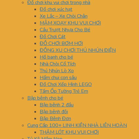
Đồ chơi khu vui chơi trong nhà
Đồ chơi xúc hạt
Xe Lắc – Xe Chòi Chân
MÂM XOAY KHU VUI CHƠI
Cầu Trượt Nhựa Cho Bé
Đồ Chơi Cát
ĐỒ CHƠI BƠM HƠI
ĐỒNG XU CHƠI THÚ NHÚN ĐIỆN
Hồ banh cho bé
Nhà Chòi Cổ Tích
Thú Nhún Lò Xo
Hầm chui con sâu
Đồ Chơi Xếp Hình LEGO
Tấm Ốp Tường Trẻ Em
Bập bênh cho bé
Bập bênh 2 đầu
Bập bênh đôi
Bập Bênh Đơn
Cung Cấp 100+ LINH KIỆN NHÀ LIÊN HOÀN
THẢM LÓT KHU VUI CHƠI