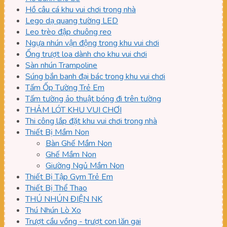
Hồ câu cá khu vui chơi trong nhà
Lego dạ quang tường LED
Leo trèo đập chuông reo
Ngựa nhún vận động trong khu vui chơi
Ống trượt loa dành cho khu vui chơi
Sàn nhún Trampoline
Súng bắn banh đại bác trong khu vui chơi
Tấm Ốp Tường Trẻ Em
Tấm tường ảo thuật bóng đi trên tường
THẢM LÓT KHU VUI CHƠI
Thi công lắp đặt khu vui chơi trong nhà
Thiết Bị Mầm Non
Bàn Ghế Mầm Non
Ghế Mầm Non
Giường Ngủ Mầm Non
Thiết Bị Tập Gym Trẻ Em
Thiết Bị Thể Thao
THÚ NHÚN ĐIỆN NK
Thú Nhún Lò Xo
Trượt cầu vồng - trượt con lăn gai