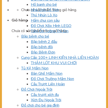
Hồ banh cho bé
Chưa có sản phẩm trong giỏ hàng.
Nhà Chòi Cổ Tích
Thú Nhún Lò Xo
Giỏ hàng
Hầm chui con sâu
Đồ Chơi Xếp Hình LEGO
Chưa có sản phẩm trong giỏ hàng.
Tấm Ốp Tường Trẻ Em
Bập bênh cho bé
Bập bênh 2 đầu
Bập bênh đôi
Bập Bênh Đơn
Cung Cấp 100+ LINH KIỆN NHÀ LIÊN HOÀN
THẢM LÓT KHU VUI CHƠI
Tủ Kệ Mầm Non
Bàn Ghế Mầm Non
Đồ Chơi Trường Mầm Non
Cầu Trượt Liên Hoàn
Đồ Chơi Ngoài Trời
Cầu trượt xích đu
Xích Đu Ngoài Trời
Đồ chơi cho bé gia đình