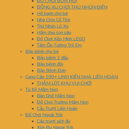
ĐỒ CHƠI BƠM HƠI
ĐỒNG XU CHƠI THÚ NHÚN ĐIỆN
Hồ banh cho bé
Nhà Chòi Cổ Tích
Thú Nhún Lò Xo
Hầm chui con sâu
Đồ Chơi Xếp Hình LEGO
Tấm Ốp Tường Trẻ Em
Bập bênh cho bé
Bập bênh 2 đầu
Bập bênh đôi
Bập Bênh Đơn
Cung Cấp 100+ LINH KIỆN NHÀ LIÊN HOÀN
THẢM LÓT KHU VUI CHƠI
Tủ Kệ Mầm Non
Bàn Ghế Mầm Non
Đồ Chơi Trường Mầm Non
Cầu Trượt Liên Hoàn
Đồ Chơi Ngoài Trời
Cầu trượt xích đu
Xích Đu Ngoài Trời