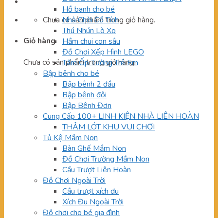
Hồ banh cho bé
Chưa có sản phẩm trong giỏ hàng.
Nhà Chòi Cổ Tích
Thú Nhún Lò Xo
Giỏ hàng
Hầm chui con sâu
Đồ Chơi Xếp Hình LEGO
Chưa có sản phẩm trong giỏ hàng.
Tấm Ốp Tường Trẻ Em
Bập bênh cho bé
Bập bênh 2 đầu
Bập bênh đôi
Bập Bênh Đơn
Cung Cấp 100+ LINH KIỆN NHÀ LIÊN HOÀN
THẢM LÓT KHU VUI CHƠI
Tủ Kệ Mầm Non
Bàn Ghế Mầm Non
Đồ Chơi Trường Mầm Non
Cầu Trượt Liên Hoàn
Đồ Chơi Ngoài Trời
Cầu trượt xích đu
Xích Đu Ngoài Trời
Đồ chơi cho bé gia đình