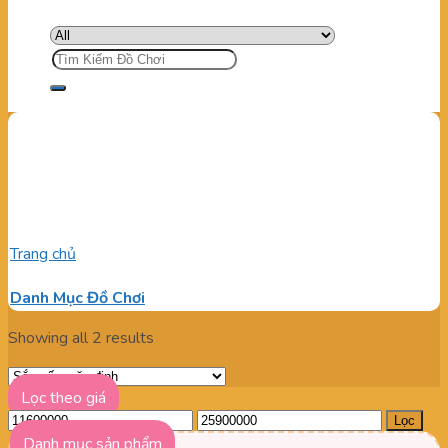
Tìm
kiếm:
Công ty chuyên cung cấp
linh kiện nhà liên hoàn
Trang chủ
/
Sản phẩm được gắn thẻ “Công ty chuyên cung cấp
linh kiện nhà liên hoàn”
Danh Mục Đồ Chơi
Showing all 2 results
Lọc theo giá
Giá
Giá
Lọc
tối
tối
Danh mục sản phẩm