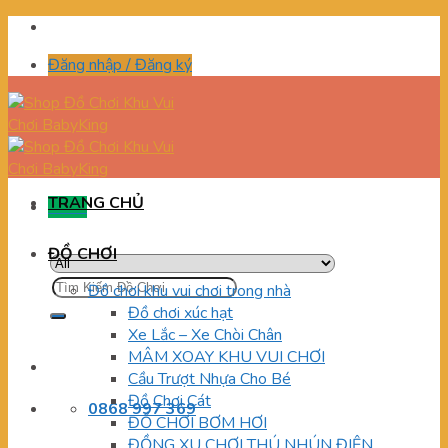
Skip
to
Đăng nhập / Đăng ký
content
TRANG CHỦ
Menu
ĐỒ CHƠI
Tìm
Đồ chơi khu vui chơi trong nhà
kiếm:
Đồ chơi xúc hạt
Xe Lắc – Xe Chòi Chân
MÂM XOAY KHU VUI CHƠI
Cầu Trượt Nhựa Cho Bé
Đồ Chơi Cát
0868 997 369
ĐỒ CHƠI BƠM HƠI
ĐỒNG XU CHƠI THÚ NHÚN ĐIỆN