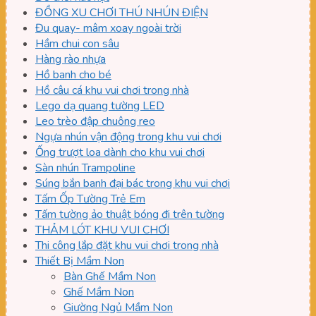
ĐỒNG XU CHƠI THÚ NHÚN ĐIỆN
Đu quay- mâm xoay ngoài trời
Hầm chui con sâu
Hàng rào nhựa
Hồ banh cho bé
Hồ câu cá khu vui chơi trong nhà
Lego dạ quang tường LED
Leo trèo đập chuông reo
Ngựa nhún vận động trong khu vui chơi
Ống trượt loa dành cho khu vui chơi
Sàn nhún Trampoline
Súng bắn banh đại bác trong khu vui chơi
Tấm Ốp Tường Trẻ Em
Tấm tường ảo thuật bóng đi trên tường
THẢM LÓT KHU VUI CHƠI
Thi công lắp đặt khu vui chơi trong nhà
Thiết Bị Mầm Non
Bàn Ghế Mầm Non
Ghế Mầm Non
Giường Ngủ Mầm Non