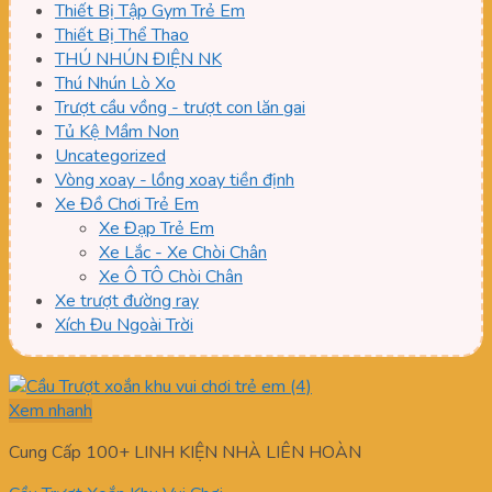
Thiết Bị Tập Gym Trẻ Em
Thiết Bị Thể Thao
THÚ NHÚN ĐIỆN NK
Thú Nhún Lò Xo
Trượt cầu vồng - trượt con lăn gai
Tủ Kệ Mầm Non
Uncategorized
Vòng xoay - lồng xoay tiền định
Xe Đồ Chơi Trẻ Em
Xe Đạp Trẻ Em
Xe Lắc - Xe Chòi Chân
Xe Ô TÔ Chòi Chân
Xe trượt đường ray
Xích Đu Ngoài Trời
Xem nhanh
Cung Cấp 100+ LINH KIỆN NHÀ LIÊN HOÀN