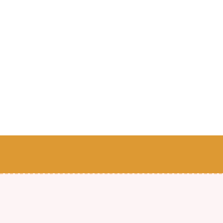
khu vui chơi
 khu vui chơi”