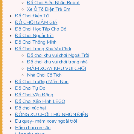
Đồ Chơi Siêu Nhân Robot
Xe Ô Tô Điện Trẻ Em
Đồ Chơi Điện Tử
ĐỒ CHƠI GIẢM GIÁ
Đồ Chơi Học Tập Cho Bé
Đồ Chơi Ngoài Trời
Đồ Chơi Thông Minh
Đồ Chơi Trong Khu Vui Chơi
Đồ chơi khu vui chơi Ngoài Trời
Đồ chơi khu vui chơi trong nhà
MÂM XOAY KHU VUI CHƠI
Nhà Chòi Cổ Tích
Đồ Chơi Trường Mầm Non
Đồ Chơi Tự Do
Đồ Chơi Vận Động
Đồ Chơi Xếp Hình LEGO
Đồ chơi xúc hạt
ĐỒNG XU CHƠI THÚ NHÚN ĐIỆN
Đu quay- mâm xoay ngoài trời
Hầm chui con sâu