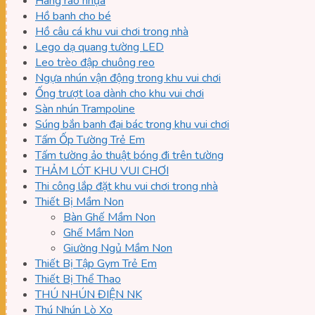
Hàng rào nhựa
Hồ banh cho bé
Hồ câu cá khu vui chơi trong nhà
Lego dạ quang tường LED
Leo trèo đập chuông reo
Ngựa nhún vận động trong khu vui chơi
Ống trượt loa dành cho khu vui chơi
Sàn nhún Trampoline
Súng bắn banh đại bác trong khu vui chơi
Tấm Ốp Tường Trẻ Em
Tấm tường ảo thuật bóng đi trên tường
THẢM LÓT KHU VUI CHƠI
Thi công lắp đặt khu vui chơi trong nhà
Thiết Bị Mầm Non
Bàn Ghế Mầm Non
Ghế Mầm Non
Giường Ngủ Mầm Non
Thiết Bị Tập Gym Trẻ Em
Thiết Bị Thể Thao
THÚ NHÚN ĐIỆN NK
Thú Nhún Lò Xo