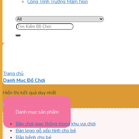
Công Trình Trường Mầm Non
Tìm
kiếm:
Cửa hàng mua sắm đồ chơi c
Trang chủ
/
Sản phẩm được gắn thẻ “Cửa hàng mua sắm đồ chơi
Danh Mục Đồ Chơi
Hiển thị kết quả duy nhất
Danh mục sản phẩm
Bàn chơi giao thông trong khu vui chơi
Bàn lego gỗ xếp hình cho bé
Bập bênh cho bé