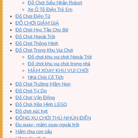
Đồ Chơi Siêu Nhân Robot
Xe Ô Tô Điện Trẻ Em
Đồ Chơi Điện Tử
ĐỒ CHƠI GIẢM GIÁ
Đồ Chơi Học Tập Cho Bé
Đồ Chơi Ngoài Trời
Đồ Chơi Thông Minh
Đồ Chơi Trong Khu Vui Chơi
Đồ chơi khu vui chơi Ngoài Trời
Đồ chơi khu vui chơi trong nhà
MÂM XOAY KHU VUI CHƠI
Nhà Chòi Cổ Tích
Đồ Chơi Trường Mầm Non
Đồ Chơi Tự Do
Đồ Chơi Vận Động
Đồ Chơi Xếp Hình LEGO
Đồ chơi xúc hạt
ĐỒNG XU CHƠI THÚ NHÚN ĐIỆN
Đu quay- mâm xoay ngoài trời
Hầm chui con sâu