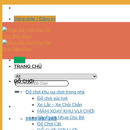
Skip
to
Đăng nhập / Đăng ký
content
Menu
TRANG CHỦ
ĐỒ CHƠI
Tìm
kiếm:
Đồ chơi khu vui chơi trong nhà
Đồ chơi xúc hạt
Xe Lắc – Xe Chòi Chân
MÂM XOAY KHU VUI CHƠI
Cầu Trượt Nhựa Cho Bé
0868 997 369
Đồ Chơi Cát