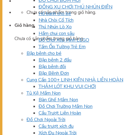
ĐỒ CHƠI BƠM HƠI
ĐỒNG XU CHƠI THÚ NHÚN ĐIỆN
Chưa có sản phẩm trong giỏ hàng.
Hồ banh cho bé
Nhà Chòi Cổ Tích
Giỏ hàng
Thú Nhún Lò Xo
Hầm chui con sâu
Chưa có sản phẩm trong giỏ hàng.
Đồ Chơi Xếp Hình LEGO
Tấm Ốp Tường Trẻ Em
Bập bênh cho bé
Bập bênh 2 đầu
Bập bênh đôi
Bập Bênh Đơn
Cung Cấp 100+ LINH KIỆN NHÀ LIÊN HOÀN
THẢM LÓT KHU VUI CHƠI
Tủ Kệ Mầm Non
Bàn Ghế Mầm Non
Đồ Chơi Trường Mầm Non
Cầu Trượt Liên Hoàn
Đồ Chơi Ngoài Trời
Cầu trượt xích đu
Xích Đu Ngoài Trời