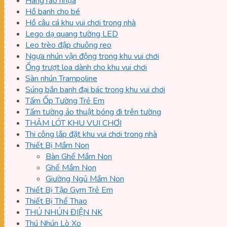
Hàng rào nhựa
Hồ banh cho bé
Hồ câu cá khu vui chơi trong nhà
Lego dạ quang tường LED
Leo trèo đập chuông reo
Ngựa nhún vận động trong khu vui chơi
Ống trượt loa dành cho khu vui chơi
Sàn nhún Trampoline
Súng bắn banh đại bác trong khu vui chơi
Tấm Ốp Tường Trẻ Em
Tấm tường ảo thuật bóng đi trên tường
THẢM LÓT KHU VUI CHƠI
Thi công lắp đặt khu vui chơi trong nhà
Thiết Bị Mầm Non
Bàn Ghế Mầm Non
Ghế Mầm Non
Giường Ngủ Mầm Non
Thiết Bị Tập Gym Trẻ Em
Thiết Bị Thể Thao
THÚ NHÚN ĐIỆN NK
Thú Nhún Lò Xo